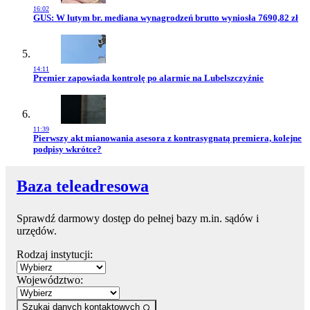
16:02
Przejdź do artykułu:
GUS: W lutym br. mediana wynagrodzeń brutto wyniosła 7690,82 zł
14:11
Przejdź do artykułu:
Premier zapowiada kontrolę po alarmie na Lubelszczyźnie
11:39
Przejdź do artykułu:
Pierwszy akt mianowania asesora z kontrasygnatą premiera, kolejne
podpisy wkrótce?
Baza teleadresowa
Sprawdź darmowy dostęp do pełnej bazy m.in. sądów i
urzędów.
Rodzaj instytucji:
Województwo:
Szukaj danych kontaktowych