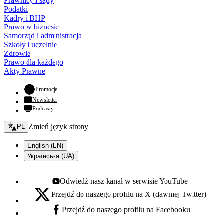
Prawnicy i sądy
Podatki
Kadry i BHP
Prawo w biznesie
Samorząd i administracja
Szkoły i uczelnie
Zdrowie
Prawo dla każdego
Akty Prawne
- otwiera się w nowej karcie
Promocje
Newsletter
Podcasty
Zmień język - bieżący:
Zmień język strony
PL
English (EN)
Українська (UA)
Odwiedź nasz kanał w serwisie YouTube
Youtube - otwiera się w nowej karcie
Przejdź do naszego profilu na X (dawniej Twitter)
X - otwiera się w nowej karcie
Przejdź do naszego profilu na Facebooku
Facebook - otwiera się w nowej karcie