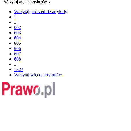
Wczytaj więcej artykułów
Wczytaj poprzednie artykuły
1
...
602
603
604
605
606
607
608
...
1324
Wczytaj więcej artykułów