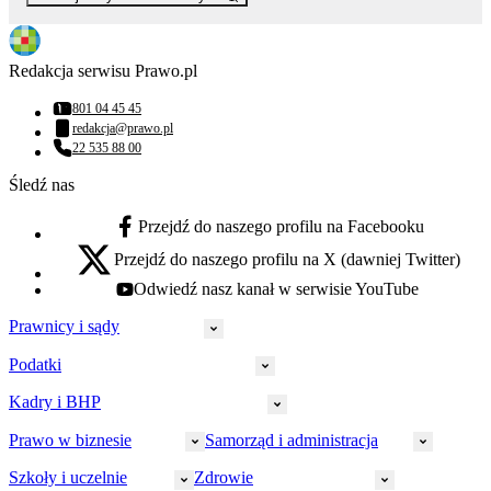
Redakcja serwisu Prawo.pl
801 04 45 45
Numer telefonu:
redakcja@prawo.pl
Adres email:
22 535 88 00
Numer telefonu:
Śledź nas
Przejdź do naszego profilu na Facebooku
facebook - otwiera się w nowej karcie
Przejdź do naszego profilu na X (dawniej Twitter)
x - otwiera się w nowej karcie
Odwiedź nasz kanał w serwisie YouTube
youtube - otwiera się w nowej karcie
Prawnicy i sądy
Podatki
Wymiar sprawiedliwości
Prawnicy
Kadry i BHP
PIT
Prokuratura
CIT
Prawo w biznesie
Samorząd i administracja
Policja
Prawo pracy
VAT
Rynek
HR
Szkoły i uczelnie
Zdrowie
Akcyza
Strefa aplikanta