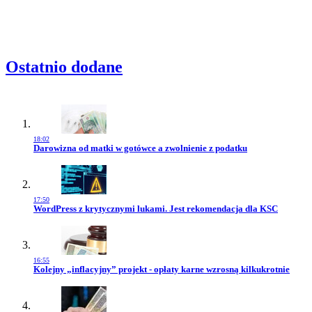
Ostatnio dodane
18:02
Przejdź do artykułu:
Darowizna od matki w gotówce a zwolnienie z podatku
17:50
Przejdź do artykułu:
WordPress z krytycznymi lukami. Jest rekomendacja dla KSC
16:55
Przejdź do artykułu:
Kolejny „inflacyjny” projekt - opłaty karne wzrosną kilkukrotnie