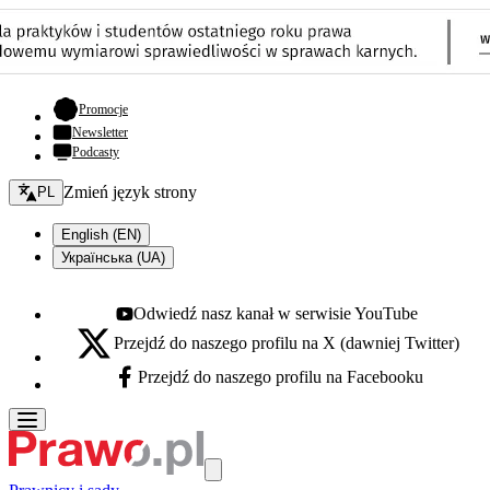
- otwiera się w nowej karcie
Promocje
Newsletter
Podcasty
Zmień język - bieżący:
Zmień język strony
PL
English (EN)
Українська (UA)
Odwiedź nasz kanał w serwisie YouTube
Youtube - otwiera się w nowej karcie
Przejdź do naszego profilu na X (dawniej Twitter)
X - otwiera się w nowej karcie
Przejdź do naszego profilu na Facebooku
Facebook - otwiera się w nowej karcie