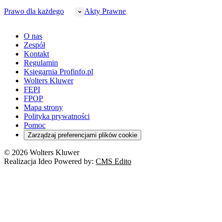
Prawo gospodarcze
Samorząd terytorialny
BHP
Ordynacja
LegalTech
Małe i średnie firmy
Bezpieczeństwo publiczne
Prawo dla każdego
Akty Prawne
Ubezpieczenia społeczne
Rachunkowość
Sędziowie
Kadry w oświacie
Farmacja
Spółki
Administracja publiczna
PPK
Doradca podatkowy
E-doręczenia
Zarządzanie oświatą
Finansowanie zdrowia
Finanse
Finanse samorządów
Rynek pracy
Finanse publiczne
Prawo na Oko
Prawo cywilne
O nas
Orzeczenia
Opieka zdrowotna
Prawo AI
Pomoc społeczna
Sygnaliści
Podatki i opłaty lokalne
Orzeczenia
Prawo karne
Zespół
Studenci
Zarządzanie
Budownictwo
Zamówienia publiczne
Niepełnosprawność
Podatek od spadków i darowizn
Zmiany w k.p.c.
Prawo rodzinne
Kontakt
Zawody medyczne
Środowisko
Kontrola zarządcza
Dofinansowanie do wynagrodzeń
Orzeczenia
Rynek i konsument
Regulamin
Koronawirus a prawo
Banki
Orzeczenia
Orzeczenia
KSeF
Domowe finanse
Księgarnia Profinfo.pl
Orzeczenia
Orzeczenia
Służba cywilna
Nowe uprawnienia PIP
Emerytury i renty
Wolters Kluwer
Energetyka
Wojsko
Pacjent
FEPI
ESG
Wybory
Szkoła i uczeń
FPOP
Kredyty
Turystyka
Mapa strony
Cło
Orzeczenia
Polityka prywatności
Deregulacja
RODO
Pomoc
Cyberbezpieczeństwo
Zarządzaj preferencjami plików cookie
Franczyza
Nowe technologie
© 2026 Wolters Kluwer
Prawo autorskie
Realizacja Ideo Powered by:
CMS Edito