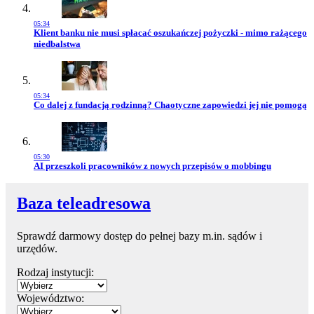
05:34
Przejdź do artykułu:
Klient banku nie musi spłacać oszukańczej pożyczki - mimo rażącego
niedbalstwa
05:34
Przejdź do artykułu:
Co dalej z fundacją rodzinną? Chaotyczne zapowiedzi jej nie pomogą
05:30
Przejdź do artykułu:
AI przeszkoli pracowników z nowych przepisów o mobbingu
Baza teleadresowa
Sprawdź darmowy dostęp do pełnej bazy m.in. sądów i
urzędów.
Rodzaj instytucji:
Województwo: