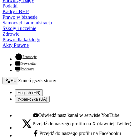
Prawnicy i sądy
Podatki
Kadry i BHP
Prawo w biznesie
Samorząd i administracja
Szkoły i uczelnie
Zdrowie
Prawo dla każdego
Akty Prawne
- otwiera się w nowej karcie
Promocje
Newsletter
Podcasty
Zmień język - bieżący:
Zmień język strony
PL
English (EN)
Українська (UA)
Odwiedź nasz kanał w serwisie YouTube
Youtube - otwiera się w nowej karcie
Przejdź do naszego profilu na X (dawniej Twitter)
X - otwiera się w nowej karcie
Przejdź do naszego profilu na Facebooku
Facebook - otwiera się w nowej karcie