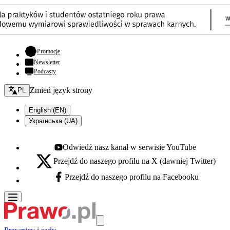
- otwiera się w nowej karcie
Promocje
Newsletter
Podcasty
Zmień język - bieżący:
Zmień język strony
PL
English (EN)
Українська (UA)
Odwiedź nasz kanał w serwisie YouTube
Youtube - otwiera się w nowej karcie
Przejdź do naszego profilu na X (dawniej Twitter)
X - otwiera się w nowej karcie
Przejdź do naszego profilu na Facebooku
Facebook - otwiera się w nowej karcie