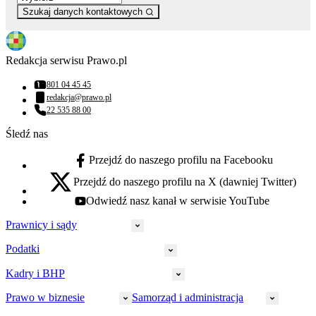
Szukaj danych kontaktowych
Redakcja serwisu Prawo.pl
801 04 45 45
Numer telefonu:
redakcja@prawo.pl
Adres email:
22 535 88 00
Numer telefonu:
Śledź nas
Przejdź do naszego profilu na Facebooku
facebook - otwiera się w nowej karcie
Przejdź do naszego profilu na X (dawniej Twitter)
x - otwiera się w nowej karcie
Odwiedź nasz kanał w serwisie YouTube
youtube - otwiera się w nowej karcie
Prawnicy i sądy
Podatki
Wymiar sprawiedliwości
Prawnicy
Kadry i BHP
PIT
Prokuratura
CIT
Prawo w biznesie
Samorząd i administracja
Policja
Prawo pracy
VAT
Rynek