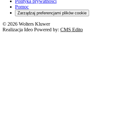
Orzeczenia
Polityka prywatności
Deregulacja
RODO
Pomoc
Cyberbezpieczeństwo
Zarządzaj preferencjami plików cookie
Franczyza
Nowe technologie
© 2026 Wolters Kluwer
Prawo autorskie
Realizacja Ideo Powered by:
CMS Edito