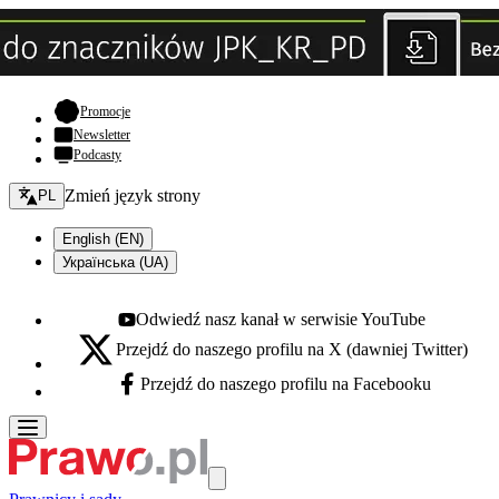
- otwiera się w nowej karcie
Promocje
Newsletter
Podcasty
Zmień język - bieżący:
Zmień język strony
PL
English (EN)
Українська (UA)
Odwiedź nasz kanał w serwisie YouTube
Youtube - otwiera się w nowej karcie
Przejdź do naszego profilu na X (dawniej Twitter)
X - otwiera się w nowej karcie
Przejdź do naszego profilu na Facebooku
Facebook - otwiera się w nowej karcie