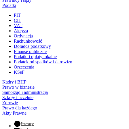
Prawnicy i sądy
Podatki
PIT
CIT
VAT
Akcyza
Ordynacja
Rachunkowość
Doradca podatkowy
Finanse publiczne
Podatki i opłaty lokalne
Podatek od spadków i darowizn
Orzeczenia
KSeF
Kadry i BHP
Prawo w biznesie
Samorząd i administracja
Szkoły i uczelnie
Zdrowie
Prawo dla każdego
Akty Prawne
- otwiera się w nowej karcie
Promocje