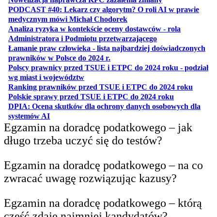
PODCAST #40: Lekarz czy algorytm? O roli AI w prawie
otwiera się w nowej karcie
medycznym mówi Michał Chodorek
Analiza ryzyka w kontekście oceny dostawców - rola
otwiera się w nowe
Administratora i Podmiotu przetwarzającego
Łamanie praw człowieka - lista najbardziej doświadczonych
otwiera się w nowej karcie
prawników w Polsce do 2024 r.
Polscy prawnicy przed TSUE i ETPC do 2024 roku - podział
otwiera się w nowej karcie
wg miast i województw
otwiera
Ranking prawników przed TSUE i ETPC do 2024 roku
otwiera się w
Polskie sprawy przed TSUE i ETPC do 2024 roku
DPIA: Ocena skutków dla ochrony danych osobowych dla
otwiera się w nowej karcie
systemów AI
Egzamin na doradcę podatkowego – jak
długo trzeba uczyć się do testów?
Egzamin na doradcę podatkowego – na co
zwracać uwagę rozwiązując kazusy?
Egzamin na doradcę podatkowego – którą
część zdaje najmniej kandydatów?