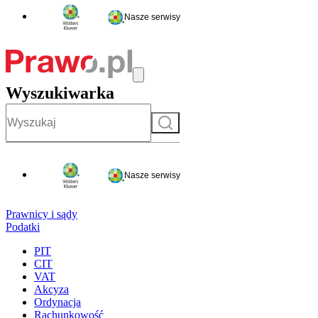
Nasze serwisy
Wyszukiwarka
Szukaj
Nasze serwisy
Prawnicy i sądy
Podatki
PIT
CIT
VAT
Akcyza
Ordynacja
Rachunkowość