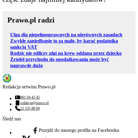
Prawo.pl radzi
Ulga dla niepełnosprawnych na nierównych zasadach
Zwykłe zaniedbanie to za mało, by karać podatnika
sankcją VAT
Rodzic nie odliczy ulgi na krew oddaną przez dziecko
Źródeł przychodu do opodatkowania może być
naprawdę dużo
Redakcja serwisu Prawo.pl
801 04 45 45
Numer telefonu:
redakcja@prawo.pl
Adres email:
22 535 88 00
Numer telefonu:
Śledź nas
Przejdź do naszego profilu na Facebooku
facebook - otwiera się w nowej karcie