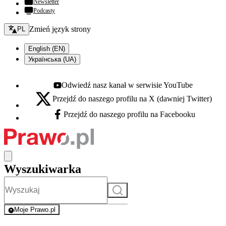
Newsletter
Podcasty
Zmień język - bieżący:
Zmień język strony
PL
English (EN)
Українська (UA)
Odwiedź nasz kanał w serwisie YouTube
Youtube - otwiera się w nowej karcie
Przejdź do naszego profilu na X (dawniej Twitter)
X - otwiera się w nowej karcie
Przejdź do naszego profilu na Facebooku
Facebook - otwiera się w nowej karcie
Wyszukiwarka
Szukaj
Moje Prawo.pl
- rejestracja i logowanie do serwisu