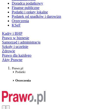
Doradca podatkowy
Finanse publiczne
Podatki i opłaty lokalne
Podatek od spadków i darowizn
Orzeczenia
KSeF
Kadry i BHP
Prawo w biznesie
Samorząd i administracja
Szkoły i uczelnie
Zdrowie
Prawo dla każdego
Akty Prawne
Prawo.pl
Podatki
Orzeczenia