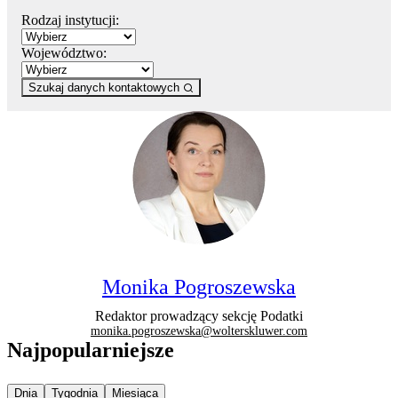
Rodzaj instytucji:
Województwo:
Szukaj danych kontaktowych
Monika Pogroszewska
Redaktor prowadzący sekcję Podatki
monika.pogroszewska@wolterskluwer.com
Najpopularniejsze
Najpopularniejsze wiadomości z
Najpopularniejsze wiadomości z
Najpopularniejsze wiadomości z
Dnia
Tygodnia
Miesiąca