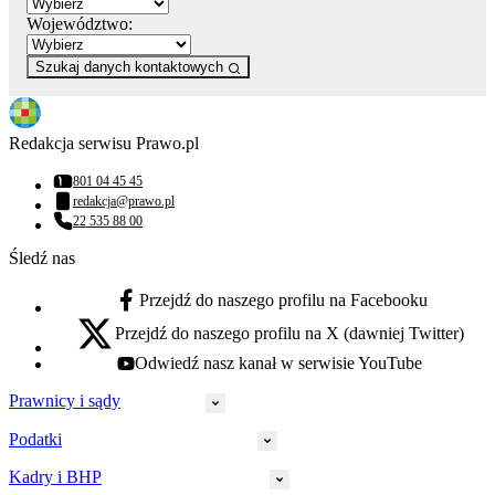
Województwo:
Szukaj danych kontaktowych
Redakcja serwisu Prawo.pl
801 04 45 45
Numer telefonu:
redakcja@prawo.pl
Adres email:
22 535 88 00
Numer telefonu:
Śledź nas
Przejdź do naszego profilu na Facebooku
facebook - otwiera się w nowej karcie
Przejdź do naszego profilu na X (dawniej Twitter)
x - otwiera się w nowej karcie
Odwiedź nasz kanał w serwisie YouTube
youtube - otwiera się w nowej karcie
Prawnicy i sądy
Podatki
Wymiar sprawiedliwości
Prawnicy
Kadry i BHP
PIT