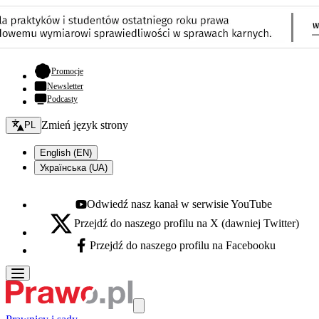
- otwiera się w nowej karcie
Promocje
Newsletter
Podcasty
Zmień język - bieżący:
Zmień język strony
PL
English (EN)
Українська (UA)
Odwiedź nasz kanał w serwisie YouTube
Youtube - otwiera się w nowej karcie
Przejdź do naszego profilu na X (dawniej Twitter)
X - otwiera się w nowej karcie
Przejdź do naszego profilu na Facebooku
Facebook - otwiera się w nowej karcie