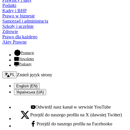
Prawnicy i sądy
Podatki
Kadry i BHP
Prawo w biznesie
Samorząd i administracja
Szkoły i uczelnie
Zdrowie
Prawo dla każdego
Akty Prawne
- otwiera się w nowej karcie
Promocje
Newsletter
Podcasty
Zmień język - bieżący:
Zmień język strony
PL
English (EN)
Українська (UA)
Odwiedź nasz kanał w serwisie YouTube
Youtube - otwiera się w nowej karcie
Przejdź do naszego profilu na X (dawniej Twitter)
X - otwiera się w nowej karcie
Przejdź do naszego profilu na Facebooku
Facebook - otwiera się w nowej karcie