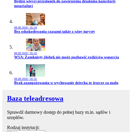
Przejdź do artykułu:
Będzie więcej przesłanek do zawieszenia działania kancelarii
notarialnej
08.08.2026 | 05:34
Przejdź do artykułu:
Bez odszkodowania czasami także z winy turysty
08.08.2026 | 05:33
Przejdź do artykułu:
WSA: Zamknięty żłobek nie może pozbawić rodziców wsparcia
08.08.2026 | 05:32
Przejdź do artykułu:
Brak zaangażowania w wychowanie dziecka to jeszcze za mało
Baza teleadresowa
Sprawdź darmowy dostęp do pełnej bazy m.in. sądów i
urzędów.
Rodzaj instytucji: