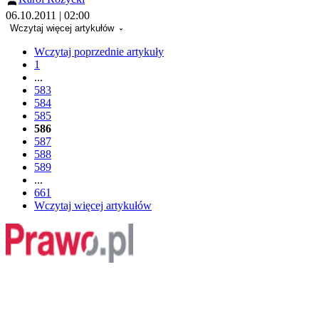
06.10.2011 | 02:00
Wczytaj więcej artykułów
Wczytaj poprzednie artykuły
1
...
583
584
585
586
587
588
589
...
661
Wczytaj więcej artykułów