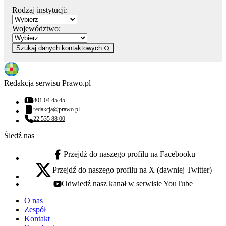
Rodzaj instytucji:
Województwo:
Szukaj danych kontaktowych
Redakcja serwisu Prawo.pl
801 04 45 45
Numer telefonu:
redakcja@prawo.pl
Adres email:
22 535 88 00
Numer telefonu:
Śledź nas
Przejdź do naszego profilu na Facebooku
facebook - otwiera się w nowej karcie
Przejdź do naszego profilu na X (dawniej Twitter)
x - otwiera się w nowej karcie
Odwiedź nasz kanał w serwisie YouTube
youtube - otwiera się w nowej karcie
O nas
Zespół
Kontakt