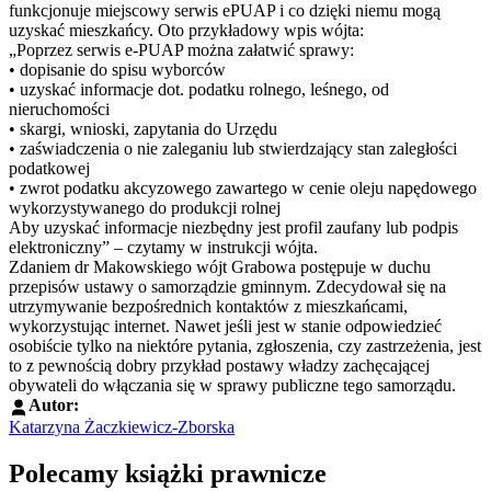
funkcjonuje miejscowy serwis ePUAP i co dzięki niemu mogą
uzyskać mieszkańcy. Oto przykładowy wpis wójta:
„Poprzez serwis e-PUAP można załatwić sprawy:
• dopisanie do spisu wyborców
• uzyskać informacje dot. podatku rolnego, leśnego, od
nieruchomości
• skargi, wnioski, zapytania do Urzędu
• zaświadczenia o nie zaleganiu lub stwierdzający stan zaległości
podatkowej
• zwrot podatku akcyzowego zawartego w cenie oleju napędowego
wykorzystywanego do produkcji rolnej
Aby uzyskać informacje niezbędny jest profil zaufany lub podpis
elektroniczny” – czytamy w instrukcji wójta.
Zdaniem dr Makowskiego wójt Grabowa postępuje w duchu
przepisów ustawy o samorządzie gminnym. Zdecydował się na
utrzymywanie bezpośrednich kontaktów z mieszkańcami,
wykorzystując internet. Nawet jeśli jest w stanie odpowiedzieć
osobiście tylko na niektóre pytania, zgłoszenia, czy zastrzeżenia, jest
to z pewnością dobry przykład postawy władzy zachęcającej
obywateli do włączania się w sprawy publiczne tego samorządu.
Autor:
Katarzyna Żaczkiewicz-Zborska
Polecamy książki prawnicze