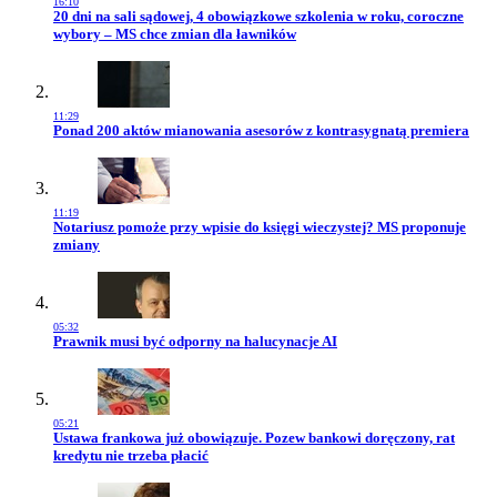
16:10
Przejdź do artykułu:
20 dni na sali sądowej, 4 obowiązkowe szkolenia w roku, coroczne
wybory – MS chce zmian dla ławników
11:29
Przejdź do artykułu:
Ponad 200 aktów mianowania asesorów z kontrasygnatą premiera
11:19
Przejdź do artykułu:
Notariusz pomoże przy wpisie do księgi wieczystej? MS proponuje
zmiany
05:32
Przejdź do artykułu:
Prawnik musi być odporny na halucynacje AI
05:21
Przejdź do artykułu:
Ustawa frankowa już obowiązuje. Pozew bankowi doręczony, rat
kredytu nie trzeba płacić