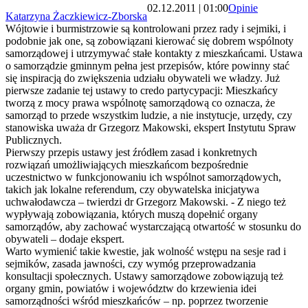
02.12.2011 | 01:00
Opinie
Katarzyna Żaczkiewicz-Zborska
Wójtowie i burmistrzowie są kontrolowani przez rady i sejmiki, i
podobnie jak one, są zobowiązani kierować się dobrem wspólnoty
samorządowej i utrzymywać stałe kontakty z mieszkańcami. Ustawa
o samorządzie gminnym pełna jest przepisów, które powinny stać
się inspiracją do zwiększenia udziału obywateli we władzy. Już
pierwsze zadanie tej ustawy to credo partycypacji: Mieszkańcy
tworzą z mocy prawa wspólnotę samorządową co oznacza, że
samorząd to przede wszystkim ludzie, a nie instytucje, urzędy, czy
stanowiska uważa dr Grzegorz Makowski, ekspert Instytutu Spraw
Publicznych.
Pierwszy przepis ustawy jest źródłem zasad i konkretnych
rozwiązań umożliwiających mieszkańcom bezpośrednie
uczestnictwo w funkcjonowaniu ich wspólnot samorządowych,
takich jak lokalne referendum, czy obywatelska inicjatywa
uchwałodawcza – twierdzi dr Grzegorz Makowski. - Z niego też
wypływają zobowiązania, których muszą dopełnić organy
samorządów, aby zachować wystarczającą otwartość w stosunku do
obywateli – dodaje ekspert.
Warto wymienić takie kwestie, jak wolność wstępu na sesje rad i
sejmików, zasada jawności, czy wymóg przeprowadzania
konsultacji społecznych. Ustawy samorządowe zobowiązują też
organy gmin, powiatów i województw do krzewienia idei
samorządności wśród mieszkańców – np. poprzez tworzenie