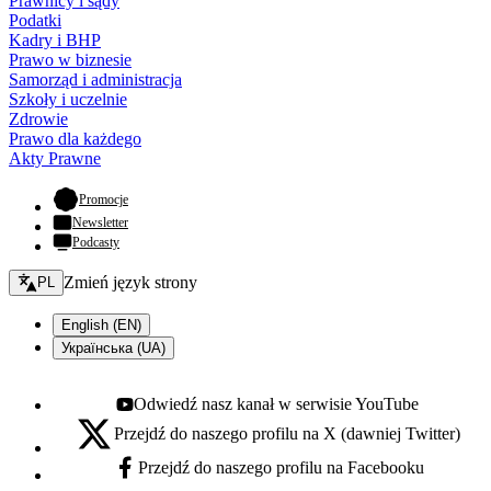
Prawnicy i sądy
Podatki
Kadry i BHP
Prawo w biznesie
Samorząd i administracja
Szkoły i uczelnie
Zdrowie
Prawo dla każdego
Akty Prawne
- otwiera się w nowej karcie
Promocje
Newsletter
Podcasty
Zmień język - bieżący:
Zmień język strony
PL
English (EN)
Українська (UA)
Odwiedź nasz kanał w serwisie YouTube
Youtube - otwiera się w nowej karcie
Przejdź do naszego profilu na X (dawniej Twitter)
X - otwiera się w nowej karcie
Przejdź do naszego profilu na Facebooku
Facebook - otwiera się w nowej karcie