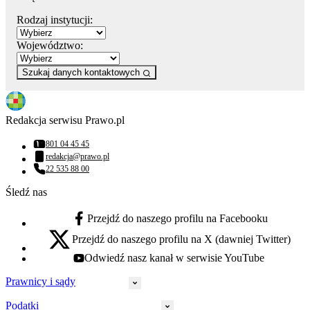
Rodzaj instytucji:
Województwo:
Szukaj danych kontaktowych
Redakcja serwisu Prawo.pl
801 04 45 45
Numer telefonu:
redakcja@prawo.pl
Adres email:
22 535 88 00
Numer telefonu:
Śledź nas
Przejdź do naszego profilu na Facebooku
facebook - otwiera się w nowej karcie
Przejdź do naszego profilu na X (dawniej Twitter)
x - otwiera się w nowej karcie
Odwiedź nasz kanał w serwisie YouTube
youtube - otwiera się w nowej karcie
Prawnicy i sądy
Podatki