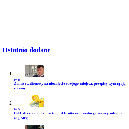
Ostatnio dodane
10:46
Przejdź do artykułu:
Zakaz stadionowy za niezajęcie swojego miejsca, przepisy wymagają
zmiany
10:24
Przejdź do artykułu:
Od 1 stycznia 2027 r. – 4950 zł brutto minimalnego wynagrodzenia
za pracę