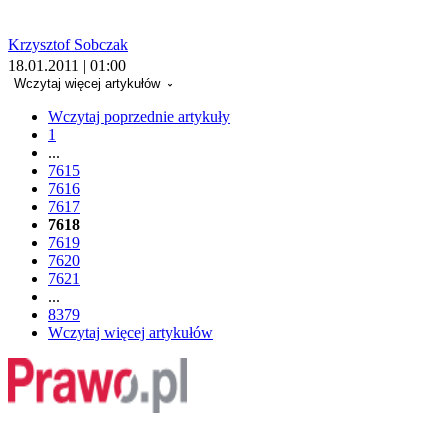
Krzysztof Sobczak
18.01.2011 | 01:00
Wczytaj więcej artykułów
Wczytaj poprzednie artykuły
1
...
7615
7616
7617
7618
7619
7620
7621
...
8379
Wczytaj więcej artykułów