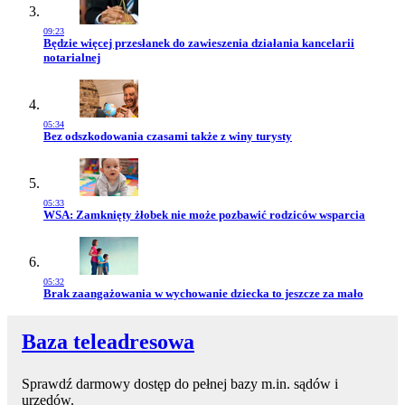
09:23
Przejdź do artykułu:
Będzie więcej przesłanek do zawieszenia działania kancelarii
notarialnej
05:34
Przejdź do artykułu:
Bez odszkodowania czasami także z winy turysty
05:33
Przejdź do artykułu:
WSA: Zamknięty żłobek nie może pozbawić rodziców wsparcia
05:32
Przejdź do artykułu:
Brak zaangażowania w wychowanie dziecka to jeszcze za mało
Baza teleadresowa
Sprawdź darmowy dostęp do pełnej bazy m.in. sądów i
urzędów.