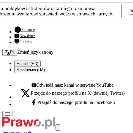
- otwiera się w nowej karcie
Promocje
Newsletter
Podcasty
Zmień język - bieżący:
Zmień język strony
PL
English (EN)
Українська (UA)
Odwiedź nasz kanał w serwisie YouTube
Youtube - otwiera się w nowej karcie
Przejdź do naszego profilu na X (dawniej Twitter)
X - otwiera się w nowej karcie
Przejdź do naszego profilu na Facebooku
Facebook - otwiera się w nowej karcie