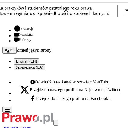
- otwiera się w nowej karcie
Promocje
Newsletter
Podcasty
Zmień język - bieżący:
Zmień język strony
PL
English (EN)
Українська (UA)
Odwiedź nasz kanał w serwisie YouTube
Youtube - otwiera się w nowej karcie
Przejdź do naszego profilu na X (dawniej Twitter)
X - otwiera się w nowej karcie
Przejdź do naszego profilu na Facebooku
Facebook - otwiera się w nowej karcie