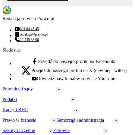
Redakcja serwisu Prawo.pl
801 04 45 45
Numer telefonu:
redakcja@prawo.pl
Adres email:
22 535 88 00
Numer telefonu:
Śledź nas
Przejdź do naszego profilu na Facebooku
facebook - otwiera się w nowej karcie
Przejdź do naszego profilu na X (dawniej Twitter)
x - otwiera się w nowej karcie
Odwiedź nasz kanał w serwisie YouTube
youtube - otwiera się w nowej karcie
Prawnicy i sądy
Podatki
Wymiar sprawiedliwości
Prawnicy
Kadry i BHP
PIT
Prokuratura
CIT
Prawo w biznesie
Samorząd i administracja
Policja
Prawo pracy
VAT
Rynek
HR
Szkoły i uczelnie
Zdrowie
Akcyza
Strefa aplikanta