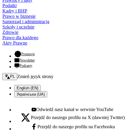
Prawnicy i sądy
Podatki
Kadry i BHP
Prawo w biznesie
Samorząd i administracja
Szkoły i uczelnie
Zdrowie
Prawo dla każdego
Akty Prawne
- otwiera się w nowej karcie
Promocje
Newsletter
Podcasty
Zmień język - bieżący:
Zmień język strony
PL
English (EN)
Українська (UA)
Odwiedź nasz kanał w serwisie YouTube
Youtube - otwiera się w nowej karcie
Przejdź do naszego profilu na X (dawniej Twitter)
X - otwiera się w nowej karcie
Przejdź do naszego profilu na Facebooku
Facebook - otwiera się w nowej karcie