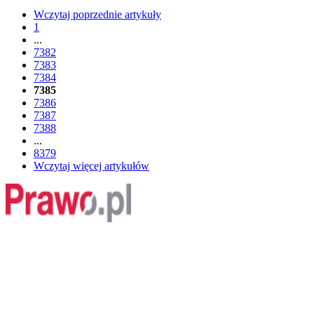
Wczytaj poprzednie artykuły
1
...
7382
7383
7384
7385
7386
7387
7388
...
8379
Wczytaj więcej artykułów