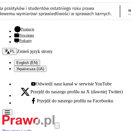
- otwiera się w nowej karcie
Promocje
Newsletter
Podcasty
Zmień język - bieżący:
Zmień język strony
PL
English (EN)
Українська (UA)
Odwiedź nasz kanał w serwisie YouTube
Youtube - otwiera się w nowej karcie
Przejdź do naszego profilu na X (dawniej Twitter)
X - otwiera się w nowej karcie
Przejdź do naszego profilu na Facebooku
Facebook - otwiera się w nowej karcie