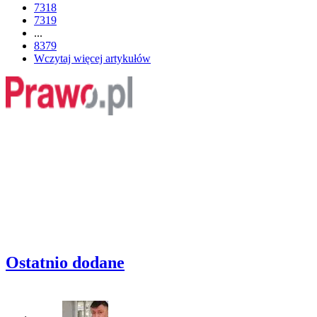
7318
7319
...
8379
Wczytaj więcej artykułów
Ostatnio dodane