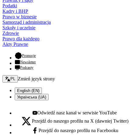
Prawnicy i sądy
Podatki
Kadry i BHP
Prawo w biznesie
Samorząd i administracja
Szkoły i uczelnie
Zdrowie
Prawo dla każdego
Akty Prawne
- otwiera się w nowej karcie
Promocje
Newsletter
Podcasty
Zmień język - bieżący:
Zmień język strony
PL
English (EN)
Українська (UA)
Odwiedź nasz kanał w serwisie YouTube
Youtube - otwiera się w nowej karcie
Przejdź do naszego profilu na X (dawniej Twitter)
X - otwiera się w nowej karcie
Przejdź do naszego profilu na Facebooku
Facebook - otwiera się w nowej karcie