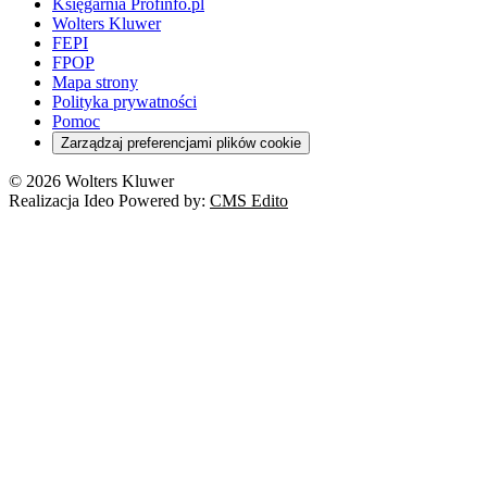
Domowe finanse
Księgarnia Profinfo.pl
Orzeczenia
Orzeczenia
Służba cywilna
Nowe uprawnienia PIP
Emerytury i renty
Wolters Kluwer
Energetyka
Wojsko
Pacjent
FEPI
ESG
Wybory
Szkoła i uczeń
FPOP
Kredyty
Turystyka
Mapa strony
Cło
Orzeczenia
Polityka prywatności
Deregulacja
RODO
Pomoc
Cyberbezpieczeństwo
Zarządzaj preferencjami plików cookie
Franczyza
Nowe technologie
© 2026 Wolters Kluwer
Prawo autorskie
Realizacja Ideo Powered by:
CMS Edito