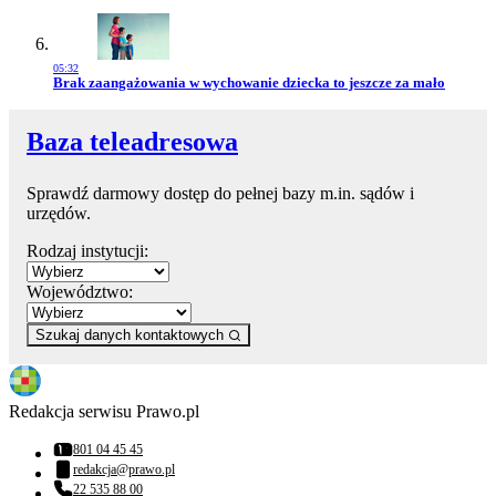
05:32
Przejdź do artykułu:
Brak zaangażowania w wychowanie dziecka to jeszcze za mało
Baza teleadresowa
Sprawdź darmowy dostęp do pełnej bazy m.in. sądów i
urzędów.
Rodzaj instytucji:
Województwo:
Szukaj danych kontaktowych
Redakcja serwisu Prawo.pl
801 04 45 45
Numer telefonu:
redakcja@prawo.pl
Adres email:
22 535 88 00