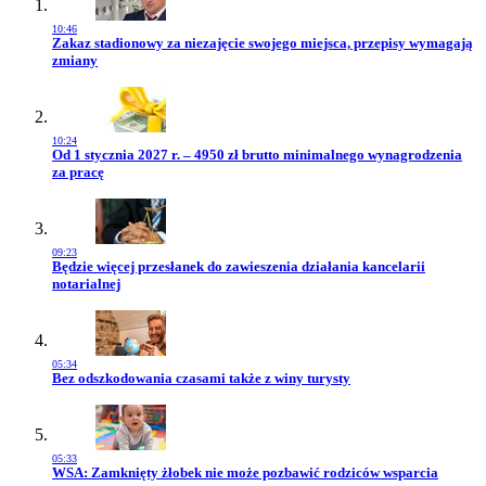
10:46
Przejdź do artykułu:
Zakaz stadionowy za niezajęcie swojego miejsca, przepisy wymagają
zmiany
10:24
Przejdź do artykułu:
Od 1 stycznia 2027 r. – 4950 zł brutto minimalnego wynagrodzenia
za pracę
09:23
Przejdź do artykułu:
Będzie więcej przesłanek do zawieszenia działania kancelarii
notarialnej
05:34
Przejdź do artykułu:
Bez odszkodowania czasami także z winy turysty
05:33
Przejdź do artykułu:
WSA: Zamknięty żłobek nie może pozbawić rodziców wsparcia