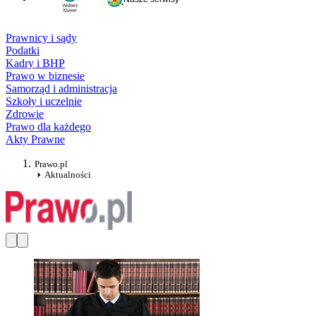
Prawnicy i sądy
Podatki
Kadry i BHP
Prawo w biznesie
Samorząd i administracja
Szkoły i uczelnie
Zdrowie
Prawo dla każdego
Akty Prawne
Prawo.pl
Aktualności