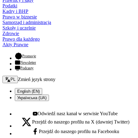
Prawnicy i sądy
Podatki
Kadry i BHP
Prawo w biznesie
Samorząd i administracja
Szkoły i uczelnie
Zdrowie
Prawo dla każdego
Akty Prawne
- otwiera się w nowej karcie
Promocje
Newsletter
Podcasty
Zmień język - bieżący:
Zmień język strony
PL
English (EN)
Українська (UA)
Odwiedź nasz kanał w serwisie YouTube
Youtube - otwiera się w nowej karcie
Przejdź do naszego profilu na X (dawniej Twitter)
X - otwiera się w nowej karcie
Przejdź do naszego profilu na Facebooku
Facebook - otwiera się w nowej karcie