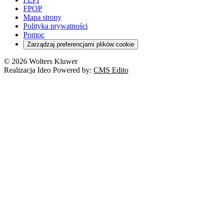
ESG
Wybory
Szkoła i uczeń
FPOP
Kredyty
Turystyka
Mapa strony
Cło
Orzeczenia
Polityka prywatności
Deregulacja
RODO
Pomoc
Cyberbezpieczeństwo
Zarządzaj preferencjami plików cookie
Franczyza
Nowe technologie
© 2026 Wolters Kluwer
Prawo autorskie
Realizacja Ideo Powered by:
CMS Edito