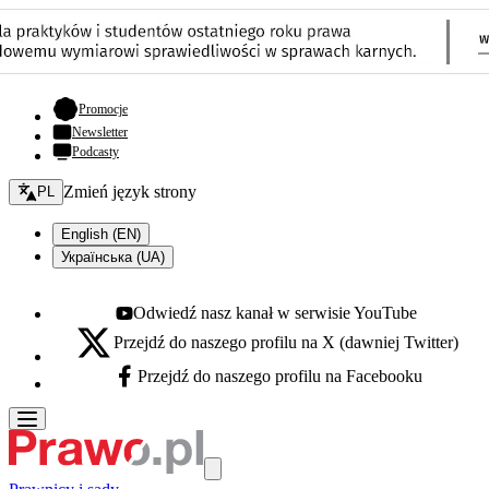
- otwiera się w nowej karcie
Promocje
Newsletter
Podcasty
Zmień język - bieżący:
Zmień język strony
PL
English (EN)
Українська (UA)
Odwiedź nasz kanał w serwisie YouTube
Youtube - otwiera się w nowej karcie
Przejdź do naszego profilu na X (dawniej Twitter)
X - otwiera się w nowej karcie
Przejdź do naszego profilu na Facebooku
Facebook - otwiera się w nowej karcie