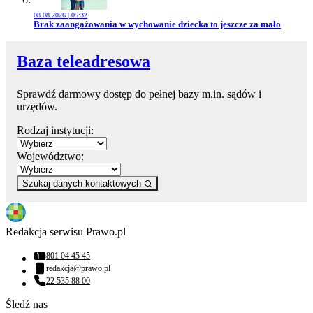
08.08.2026 | 05:32
Przejdź do artykułu:
Brak zaangażowania w wychowanie dziecka to jeszcze za mało
Baza teleadresowa
Sprawdź darmowy dostęp do pełnej bazy m.in. sądów i
urzędów.
Rodzaj instytucji:
Województwo:
Szukaj danych kontaktowych
Redakcja serwisu Prawo.pl
801 04 45 45
Numer telefonu:
redakcja@prawo.pl
Adres email:
22 535 88 00
Numer telefonu:
Śledź nas