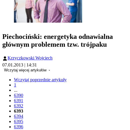
Piechociński: energetyka odnawialna
głównym problemem tzw. trójpaku
Krzyczkowski Wojciech
07.01.2013 | 14:31
Wczytaj więcej artykułów
Wczytaj poprzednie artykuły
1
...
6390
6391
6392
6393
6394
6395
6396