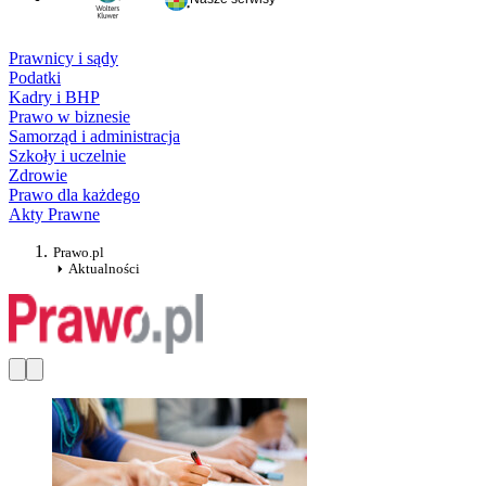
Prawnicy i sądy
Podatki
Kadry i BHP
Prawo w biznesie
Samorząd i administracja
Szkoły i uczelnie
Zdrowie
Prawo dla każdego
Akty Prawne
Prawo.pl
Aktualności