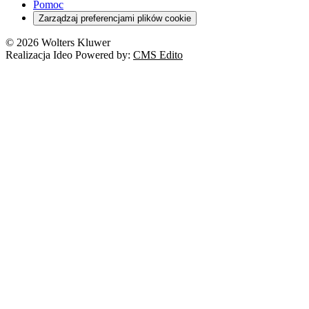
RODO
Pomoc
Cyberbezpieczeństwo
Zarządzaj preferencjami plików cookie
Franczyza
Nowe technologie
© 2026 Wolters Kluwer
Prawo autorskie
Realizacja Ideo Powered by:
CMS Edito