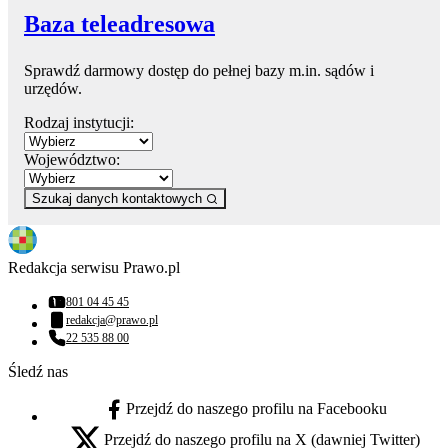
Baza teleadresowa
Sprawdź darmowy dostęp do pełnej bazy m.in. sądów i
urzędów.
Rodzaj instytucji:
Województwo:
Szukaj danych kontaktowych
Redakcja serwisu Prawo.pl
801 04 45 45
Numer telefonu:
redakcja@prawo.pl
Adres email:
22 535 88 00
Numer telefonu:
Śledź nas
Przejdź do naszego profilu na Facebooku
facebook - otwiera się w nowej karcie
Przejdź do naszego profilu na X (dawniej Twitter)
x - otwiera się w nowej karcie