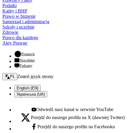
Prawnicy i sądy
Podatki
Kadry i BHP
Prawo w biznesie
Samorząd i administracja
Szkoły i uczelnie
Zdrowie
Prawo dla każdego
Akty Prawne
- otwiera się w nowej karcie
Promocje
Newsletter
Podcasty
Zmień język - bieżący:
Zmień język strony
PL
English (EN)
Українська (UA)
Odwiedź nasz kanał w serwisie YouTube
Youtube - otwiera się w nowej karcie
Przejdź do naszego profilu na X (dawniej Twitter)
X - otwiera się w nowej karcie
Przejdź do naszego profilu na Facebooku
Facebook - otwiera się w nowej karcie