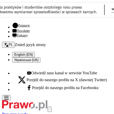
- otwiera się w nowej karcie
Promocje
Newsletter
Podcasty
Zmień język - bieżący:
Zmień język strony
PL
English (EN)
Українська (UA)
Odwiedź nasz kanał w serwisie YouTube
Youtube - otwiera się w nowej karcie
Przejdź do naszego profilu na X (dawniej Twitter)
X - otwiera się w nowej karcie
Przejdź do naszego profilu na Facebooku
Facebook - otwiera się w nowej karcie