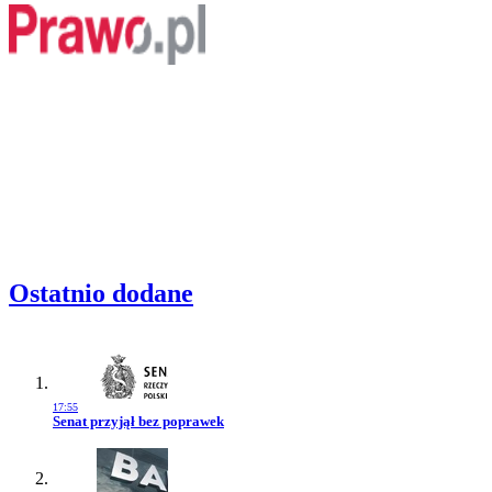
Ostatnio dodane
17:55
Przejdź do artykułu:
Senat przyjął bez poprawek