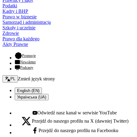
Prawnicy i sądy
Podatki
Kadry i BHP
Prawo w biznesie
Samorząd i administracja
Szkoły i uczelnie
Zdrowie
Prawo dla każdego
Akty Prawne
- otwiera się w nowej karcie
Promocje
Newsletter
Podcasty
Zmień język - bieżący:
Zmień język strony
PL
English (EN)
Українська (UA)
Odwiedź nasz kanał w serwisie YouTube
Youtube - otwiera się w nowej karcie
Przejdź do naszego profilu na X (dawniej Twitter)
X - otwiera się w nowej karcie
Przejdź do naszego profilu na Facebooku
Facebook - otwiera się w nowej karcie