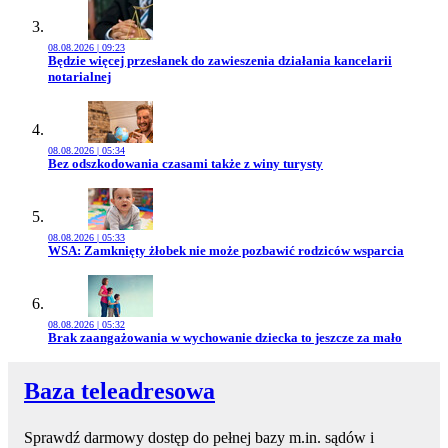
08.08.2026 | 09:23
Przejdź do artykułu:
Będzie więcej przesłanek do zawieszenia działania kancelarii
notarialnej
08.08.2026 | 05:34
Przejdź do artykułu:
Bez odszkodowania czasami także z winy turysty
08.08.2026 | 05:33
Przejdź do artykułu:
WSA: Zamknięty żłobek nie może pozbawić rodziców wsparcia
08.08.2026 | 05:32
Przejdź do artykułu:
Brak zaangażowania w wychowanie dziecka to jeszcze za mało
Baza teleadresowa
Sprawdź darmowy dostęp do pełnej bazy m.in. sądów i