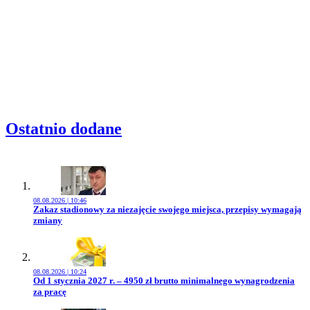
Ostatnio dodane
08.08.2026 | 10:46
Przejdź do artykułu:
Zakaz stadionowy za niezajęcie swojego miejsca, przepisy wymagają
zmiany
08.08.2026 | 10:24
Przejdź do artykułu:
Od 1 stycznia 2027 r. – 4950 zł brutto minimalnego wynagrodzenia
za pracę