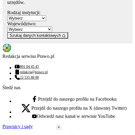
urzędów.
Rodzaj instytucji:
Województwo:
Szukaj danych kontaktowych
Redakcja serwisu Prawo.pl
801 04 45 45
Numer telefonu:
redakcja@prawo.pl
Adres email:
22 535 88 00
Numer telefonu:
Śledź nas
Przejdź do naszego profilu na Facebooku
facebook - otwiera się w nowej karcie
Przejdź do naszego profilu na X (dawniej Twitter)
x - otwiera się w nowej karcie
Odwiedź nasz kanał w serwisie YouTube
youtube - otwiera się w nowej karcie
Prawnicy i sądy