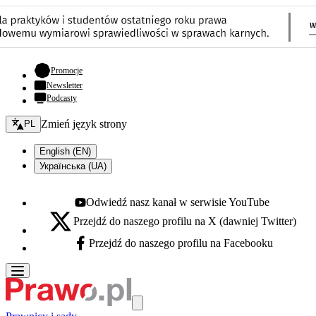
- otwiera się w nowej karcie
Promocje
Newsletter
Podcasty
Zmień język - bieżący:
Zmień język strony
PL
English (EN)
Українська (UA)
Odwiedź nasz kanał w serwisie YouTube
Youtube - otwiera się w nowej karcie
Przejdź do naszego profilu na X (dawniej Twitter)
X - otwiera się w nowej karcie
Przejdź do naszego profilu na Facebooku
Facebook - otwiera się w nowej karcie