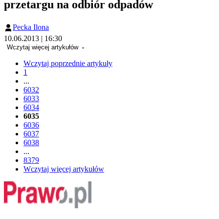
przetargu na odbiór odpadów
Pecka Ilona
10.06.2013 | 16:30
Wczytaj więcej artykułów
Wczytaj poprzednie artykuły
1
...
6032
6033
6034
6035
6036
6037
6038
...
8379
Wczytaj więcej artykułów