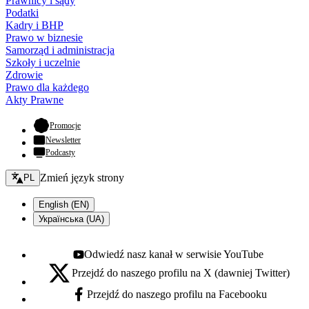
Prawnicy i sądy
Podatki
Kadry i BHP
Prawo w biznesie
Samorząd i administracja
Szkoły i uczelnie
Zdrowie
Prawo dla każdego
Akty Prawne
- otwiera się w nowej karcie
Promocje
Newsletter
Podcasty
Zmień język - bieżący:
Zmień język strony
PL
English (EN)
Українська (UA)
Odwiedź nasz kanał w serwisie YouTube
Youtube - otwiera się w nowej karcie
Przejdź do naszego profilu na X (dawniej Twitter)
X - otwiera się w nowej karcie
Przejdź do naszego profilu na Facebooku
Facebook - otwiera się w nowej karcie