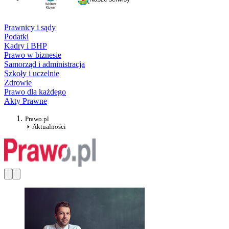
Prawnicy i sądy
Podatki
Kadry i BHP
Prawo w biznesie
Samorząd i administracja
Szkoły i uczelnie
Zdrowie
Prawo dla każdego
Akty Prawne
Prawo.pl
Aktualności