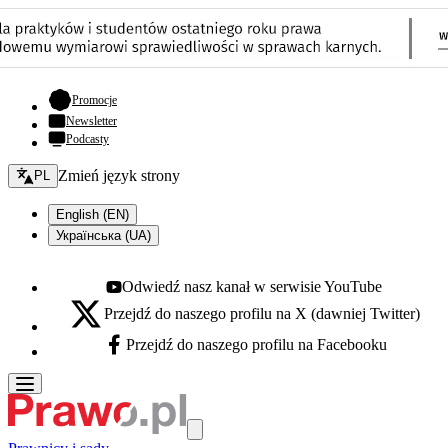
- otwiera się w nowej karcie
Promocje
Newsletter
Podcasty
Zmień język - bieżący:
Zmień język strony
PL
English (EN)
Українська (UA)
Odwiedź nasz kanał w serwisie YouTube
Youtube - otwiera się w nowej karcie
Przejdź do naszego profilu na X (dawniej Twitter)
X - otwiera się w nowej karcie
Przejdź do naszego profilu na Facebooku
Facebook - otwiera się w nowej karcie