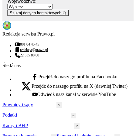
Województwo:
Szukaj danych kontaktowych
Redakcja serwisu Prawo.pl
801 04 45 45
Numer telefonu:
redakcja@prawo.pl
Adres email:
22 535 88 00
Numer telefonu:
Śledź nas
Przejdź do naszego profilu na Facebooku
facebook - otwiera się w nowej karcie
Przejdź do naszego profilu na X (dawniej Twitter)
x - otwiera się w nowej karcie
Odwiedź nasz kanał w serwisie YouTube
youtube - otwiera się w nowej karcie
Prawnicy i sądy
Podatki
Wymiar sprawiedliwości
Prawnicy
Kadry i BHP
PIT
Prokuratura
CIT
Prawo w biznesie
Samorząd i administracja