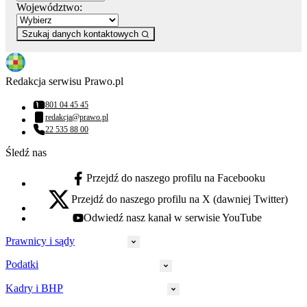
Województwo:
Szukaj danych kontaktowych
Redakcja serwisu Prawo.pl
801 04 45 45
Numer telefonu:
redakcja@prawo.pl
Adres email:
22 535 88 00
Numer telefonu:
Śledź nas
Przejdź do naszego profilu na Facebooku
facebook - otwiera się w nowej karcie
Przejdź do naszego profilu na X (dawniej Twitter)
x - otwiera się w nowej karcie
Odwiedź nasz kanał w serwisie YouTube
youtube - otwiera się w nowej karcie
Prawnicy i sądy
Podatki
Wymiar sprawiedliwości
Prawnicy
Kadry i BHP
PIT
Prokuratura