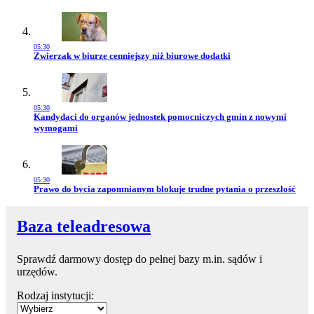
05:30
Przejdź do artykułu:
Zwierzak w biurze cenniejszy niż biurowe dodatki
05:30
Przejdź do artykułu:
Kandydaci do organów jednostek pomocniczych gmin z nowymi
wymogami
05:30
Przejdź do artykułu:
Prawo do bycia zapomnianym blokuje trudne pytania o przeszłość
Baza teleadresowa
Sprawdź darmowy dostęp do pełnej bazy m.in. sądów i
urzędów.
Rodzaj instytucji: