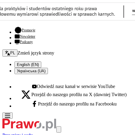
- otwiera się w nowej karcie
Promocje
Newsletter
Podcasty
Zmień język - bieżący:
Zmień język strony
PL
English (EN)
Українська (UA)
Odwiedź nasz kanał w serwisie YouTube
Youtube - otwiera się w nowej karcie
Przejdź do naszego profilu na X (dawniej Twitter)
X - otwiera się w nowej karcie
Przejdź do naszego profilu na Facebooku
Facebook - otwiera się w nowej karcie