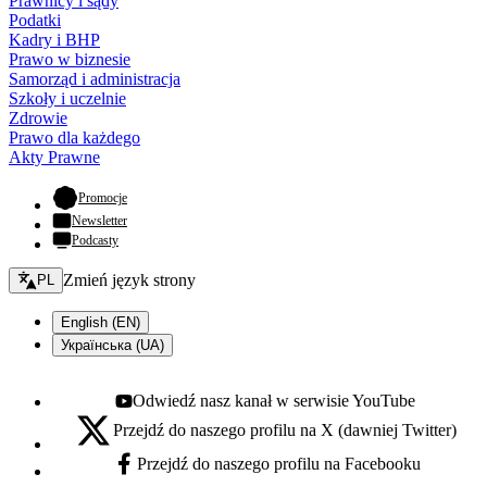
Prawnicy i sądy
Podatki
Kadry i BHP
Prawo w biznesie
Samorząd i administracja
Szkoły i uczelnie
Zdrowie
Prawo dla każdego
Akty Prawne
- otwiera się w nowej karcie
Promocje
Newsletter
Podcasty
Zmień język - bieżący:
Zmień język strony
PL
English (EN)
Українська (UA)
Odwiedź nasz kanał w serwisie YouTube
Youtube - otwiera się w nowej karcie
Przejdź do naszego profilu na X (dawniej Twitter)
X - otwiera się w nowej karcie
Przejdź do naszego profilu na Facebooku
Facebook - otwiera się w nowej karcie