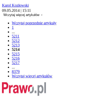
Karol Kozłowski
09.05.2014 | 15:11
Wczytaj więcej artykułów
Wczytaj poprzednie artykuły
1
...
5211
5212
5213
5214
5215
5216
5217
...
8379
Wczytaj więcej artykułów