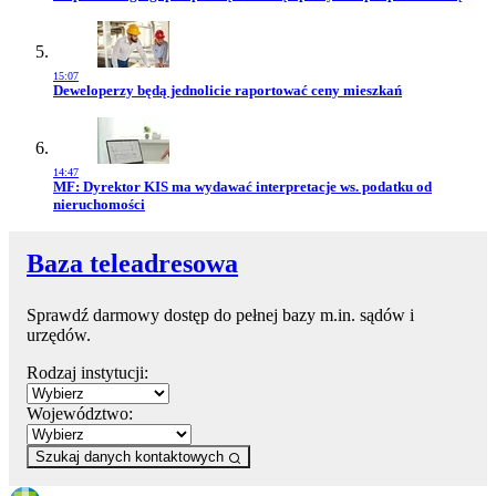
15:07
Przejdź do artykułu:
Deweloperzy będą jednolicie raportować ceny mieszkań
14:47
Przejdź do artykułu:
MF: Dyrektor KIS ma wydawać interpretacje ws. podatku od
nieruchomości
Baza teleadresowa
Sprawdź darmowy dostęp do pełnej bazy m.in. sądów i
urzędów.
Rodzaj instytucji:
Województwo:
Szukaj danych kontaktowych