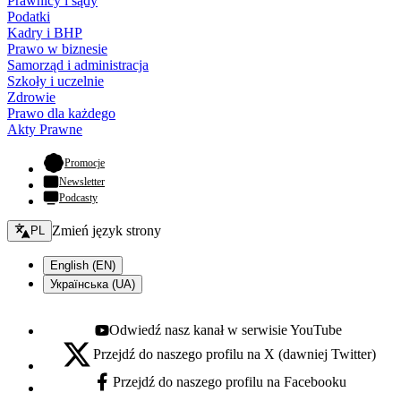
Prawnicy i sądy
Podatki
Kadry i BHP
Prawo w biznesie
Samorząd i administracja
Szkoły i uczelnie
Zdrowie
Prawo dla każdego
Akty Prawne
- otwiera się w nowej karcie
Promocje
Newsletter
Podcasty
Zmień język - bieżący:
Zmień język strony
PL
English (EN)
Українська (UA)
Odwiedź nasz kanał w serwisie YouTube
Youtube - otwiera się w nowej karcie
Przejdź do naszego profilu na X (dawniej Twitter)
X - otwiera się w nowej karcie
Przejdź do naszego profilu na Facebooku
Facebook - otwiera się w nowej karcie