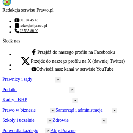
Redakcja serwisu Prawo.pl
801 04 45 45
Numer telefonu:
redakcja@prawo.pl
Adres email:
22 535 88 00
Numer telefonu:
Śledź nas
Przejdź do naszego profilu na Facebooku
facebook - otwiera się w nowej karcie
Przejdź do naszego profilu na X (dawniej Twitter)
x - otwiera się w nowej karcie
Odwiedź nasz kanał w serwisie YouTube
youtube - otwiera się w nowej karcie
Prawnicy i sądy
Podatki
Wymiar sprawiedliwości
Prawnicy
Kadry i BHP
PIT
Prokuratura
CIT
Prawo w biznesie
Samorząd i administracja
Policja
Prawo pracy
VAT
Rynek
HR
Szkoły i uczelnie
Zdrowie
Akcyza
Strefa aplikanta
Prawo gospodarcze
Samorząd terytorialny
BHP
Ordynacja
LegalTech
Małe i średnie firmy
Bezpieczeństwo publiczne
Prawo dla każdego
Akty Prawne
Ubezpieczenia społeczne
Rachunkowość
Sędziowie