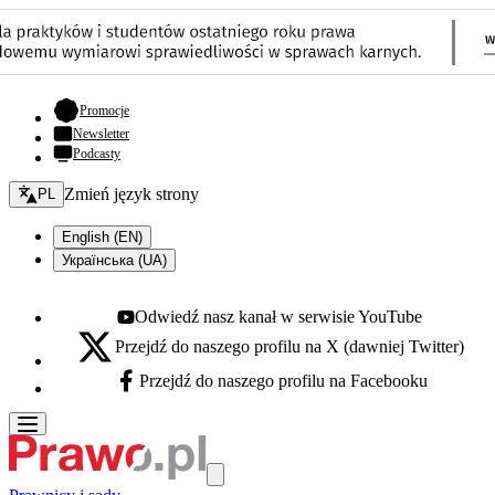
- otwiera się w nowej karcie
Promocje
Newsletter
Podcasty
Zmień język - bieżący:
Zmień język strony
PL
English (EN)
Українська (UA)
Odwiedź nasz kanał w serwisie YouTube
Youtube - otwiera się w nowej karcie
Przejdź do naszego profilu na X (dawniej Twitter)
X - otwiera się w nowej karcie
Przejdź do naszego profilu na Facebooku
Facebook - otwiera się w nowej karcie