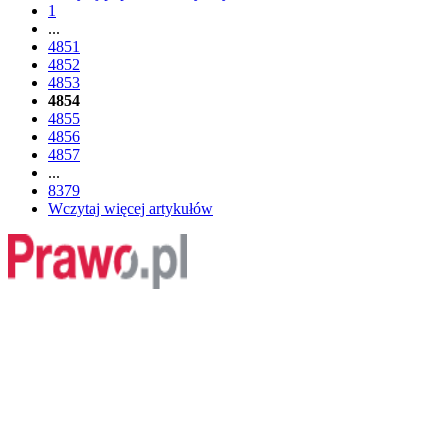
1
...
4851
4852
4853
4854
4855
4856
4857
...
8379
Wczytaj więcej artykułów