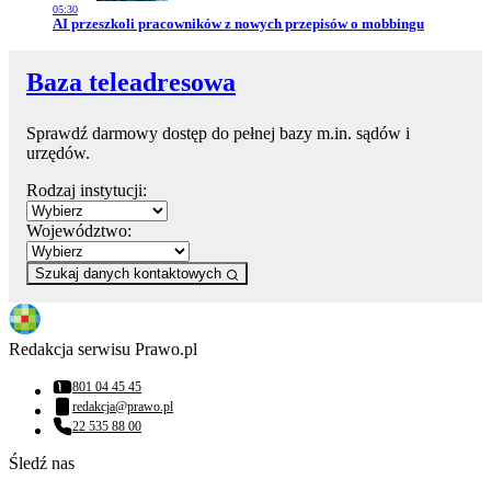
05:30
Przejdź do artykułu:
AI przeszkoli pracowników z nowych przepisów o mobbingu
Baza teleadresowa
Sprawdź darmowy dostęp do pełnej bazy m.in. sądów i
urzędów.
Rodzaj instytucji:
Województwo:
Szukaj danych kontaktowych
Redakcja serwisu Prawo.pl
801 04 45 45
Numer telefonu:
redakcja@prawo.pl
Adres email:
22 535 88 00
Numer telefonu:
Śledź nas