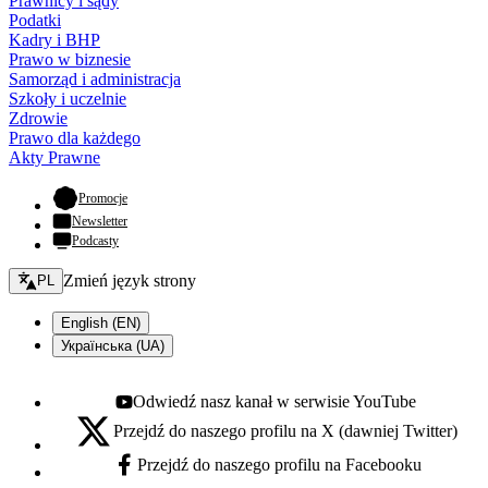
Prawnicy i sądy
Podatki
Kadry i BHP
Prawo w biznesie
Samorząd i administracja
Szkoły i uczelnie
Zdrowie
Prawo dla każdego
Akty Prawne
- otwiera się w nowej karcie
Promocje
Newsletter
Podcasty
Zmień język - bieżący:
Zmień język strony
PL
English (EN)
Українська (UA)
Odwiedź nasz kanał w serwisie YouTube
Youtube - otwiera się w nowej karcie
Przejdź do naszego profilu na X (dawniej Twitter)
X - otwiera się w nowej karcie
Przejdź do naszego profilu na Facebooku
Facebook - otwiera się w nowej karcie