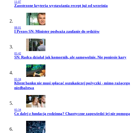
11:07
Przejdź do artykułu:
Zaostrzone kryteria wystawiania recept już od września
08:01
Przejdź do artykułu:
I Prezes SN: Minister podważa zaufanie do sędziów
05:42
Przejdź do artykułu:
SN: Radca działał jak komornik, ale samowolnie. Nie poniesie kary
05:34
Przejdź do artykułu:
Klient banku nie musi spłacać oszukańczej pożyczki - mimo rażącego
niedbalstwa
05:34
Przejdź do artykułu:
Co dalej z fundacją rodzinną? Chaotyczne zapowiedzi jej nie pomogą