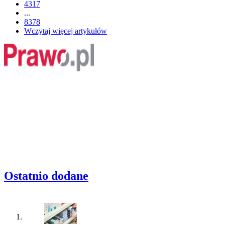
4317
...
8378
Wczytaj więcej artykułów
Ostatnio dodane