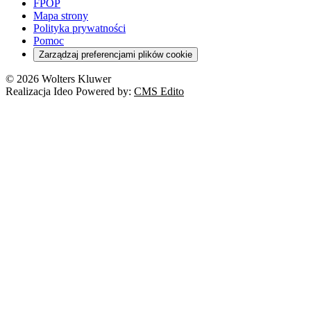
Szkoła i uczeń
FPOP
Kredyty
Turystyka
Mapa strony
Cło
Orzeczenia
Polityka prywatności
Deregulacja
RODO
Pomoc
Cyberbezpieczeństwo
Zarządzaj preferencjami plików cookie
Franczyza
Nowe technologie
© 2026 Wolters Kluwer
Prawo autorskie
Realizacja Ideo Powered by:
CMS Edito