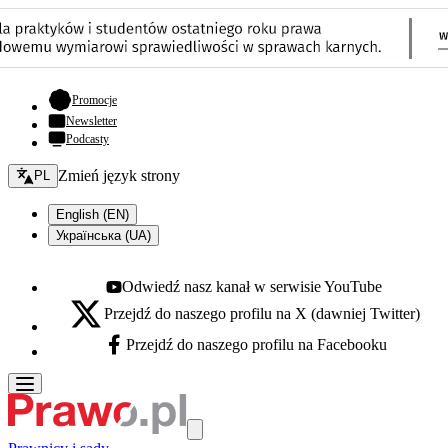
- otwiera się w nowej karcie
Promocje
Newsletter
Podcasty
Zmień język - bieżący:
Zmień język strony
PL
English (EN)
Українська (UA)
Odwiedź nasz kanał w serwisie YouTube
Youtube - otwiera się w nowej karcie
Przejdź do naszego profilu na X (dawniej Twitter)
X - otwiera się w nowej karcie
Przejdź do naszego profilu na Facebooku
Facebook - otwiera się w nowej karcie