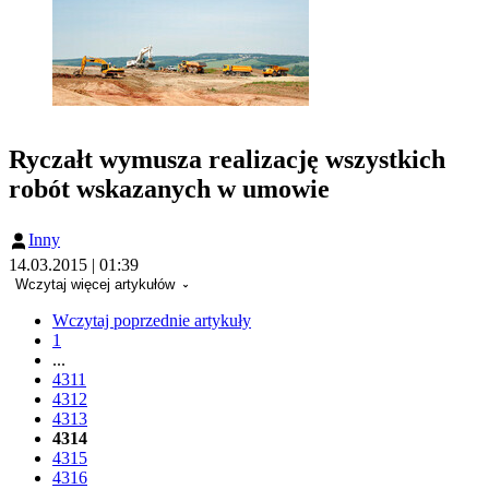
Ryczałt wymusza realizację wszystkich
robót wskazanych w umowie
Inny
14.03.2015 | 01:39
Wczytaj więcej artykułów
Wczytaj poprzednie artykuły
1
...
4311
4312
4313
4314
4315
4316