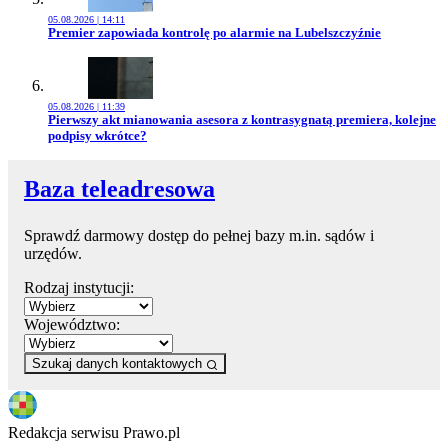
05.08.2026 | 14:11
Przejdź do artykułu:
Premier zapowiada kontrolę po alarmie na Lubelszczyźnie
05.08.2026 | 11:39
Przejdź do artykułu:
Pierwszy akt mianowania asesora z kontrasygnatą premiera, kolejne
podpisy wkrótce?
Baza teleadresowa
Sprawdź darmowy dostęp do pełnej bazy m.in. sądów i
urzędów.
Rodzaj instytucji:
Województwo:
Szukaj danych kontaktowych
Redakcja serwisu Prawo.pl