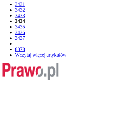
3431
3432
3433
3434
3435
3436
3437
...
8378
Wczytaj więcej artykułów