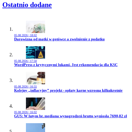
Ostatnio dodane
05.08.2026 | 18:02
Przejdź do artykułu:
Darowizna od matki w gotówce a zwolnienie z podatku
05.08.2026 | 17:50
Przejdź do artykułu:
WordPress z krytycznymi lukami. Jest rekomendacja dla KSC
05.08.2026 | 16:55
Przejdź do artykułu:
Kolejny „inflacyjny” projekt - opłaty karne wzrosną kilkukrotnie
05.08.2026 | 16:02
Przejdź do artykułu:
GUS: W lutym br. mediana wynagrodzeń brutto wyniosła 7690,82 zł