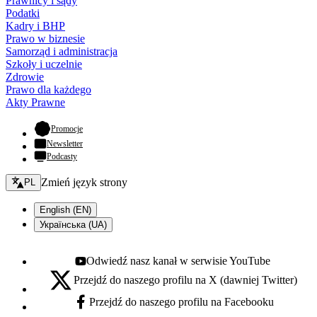
Prawnicy i sądy
Podatki
Kadry i BHP
Prawo w biznesie
Samorząd i administracja
Szkoły i uczelnie
Zdrowie
Prawo dla każdego
Akty Prawne
- otwiera się w nowej karcie
Promocje
Newsletter
Podcasty
Zmień język - bieżący:
Zmień język strony
PL
English (EN)
Українська (UA)
Odwiedź nasz kanał w serwisie YouTube
Youtube - otwiera się w nowej karcie
Przejdź do naszego profilu na X (dawniej Twitter)
X - otwiera się w nowej karcie
Przejdź do naszego profilu na Facebooku
Facebook - otwiera się w nowej karcie