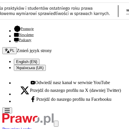
- otwiera się w nowej karcie
Promocje
Newsletter
Podcasty
Zmień język - bieżący:
Zmień język strony
PL
English (EN)
Українська (UA)
Odwiedź nasz kanał w serwisie YouTube
Youtube - otwiera się w nowej karcie
Przejdź do naszego profilu na X (dawniej Twitter)
X - otwiera się w nowej karcie
Przejdź do naszego profilu na Facebooku
Facebook - otwiera się w nowej karcie