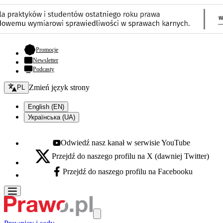
- otwiera się w nowej karcie
Promocje
Newsletter
Podcasty
Zmień język - bieżący:
Zmień język strony
PL
English (EN)
Українська (UA)
Odwiedź nasz kanał w serwisie YouTube
Youtube - otwiera się w nowej karcie
Przejdź do naszego profilu na X (dawniej Twitter)
X - otwiera się w nowej karcie
Przejdź do naszego profilu na Facebooku
Facebook - otwiera się w nowej karcie