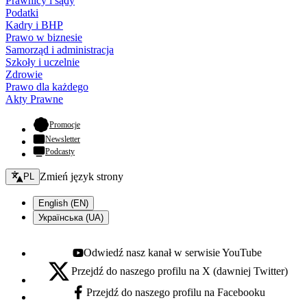
Prawnicy i sądy
Podatki
Kadry i BHP
Prawo w biznesie
Samorząd i administracja
Szkoły i uczelnie
Zdrowie
Prawo dla każdego
Akty Prawne
- otwiera się w nowej karcie
Promocje
Newsletter
Podcasty
Zmień język - bieżący:
Zmień język strony
PL
English (EN)
Українська (UA)
Odwiedź nasz kanał w serwisie YouTube
Youtube - otwiera się w nowej karcie
Przejdź do naszego profilu na X (dawniej Twitter)
X - otwiera się w nowej karcie
Przejdź do naszego profilu na Facebooku
Facebook - otwiera się w nowej karcie