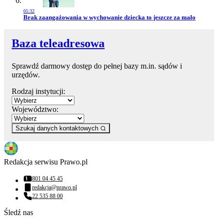
05:32
Przejdź do artykułu:
Brak zaangażowania w wychowanie dziecka to jeszcze za mało
Baza teleadresowa
Sprawdź darmowy dostęp do pełnej bazy m.in. sądów i
urzędów.
Rodzaj instytucji:
Województwo:
Szukaj danych kontaktowych
Redakcja serwisu Prawo.pl
801 04 45 45
Numer telefonu:
redakcja@prawo.pl
Adres email:
22 535 88 00
Numer telefonu:
Śledź nas