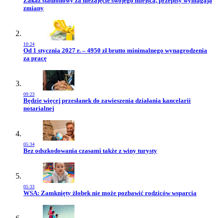
Zakaz stadionowy za niezajęcie swojego miejsca, przepisy wymagają
zmiany
10:24
Przejdź do artykułu:
Od 1 stycznia 2027 r. – 4950 zł brutto minimalnego wynagrodzenia
za pracę
09:23
Przejdź do artykułu:
Będzie więcej przesłanek do zawieszenia działania kancelarii
notarialnej
05:34
Przejdź do artykułu:
Bez odszkodowania czasami także z winy turysty
05:33
Przejdź do artykułu:
WSA: Zamknięty żłobek nie może pozbawić rodziców wsparcia