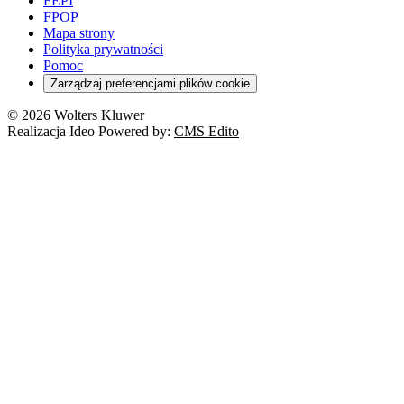
Pacjent
FEPI
ESG
Wybory
Szkoła i uczeń
FPOP
Kredyty
Turystyka
Mapa strony
Cło
Orzeczenia
Polityka prywatności
Deregulacja
RODO
Pomoc
Cyberbezpieczeństwo
Zarządzaj preferencjami plików cookie
Franczyza
Nowe technologie
© 2026 Wolters Kluwer
Prawo autorskie
Realizacja Ideo Powered by:
CMS Edito