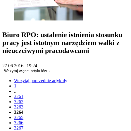
Biuro RPO: ustalenie istnienia stosunku
pracy jest istotnym narzędziem walki z
nieuczciwymi pracodawcami
27.06.2016 | 19:24
Wczytaj więcej artykułów
Wczytaj poprzednie artykuły
1
...
3261
3262
3263
3264
3265
3266
3267