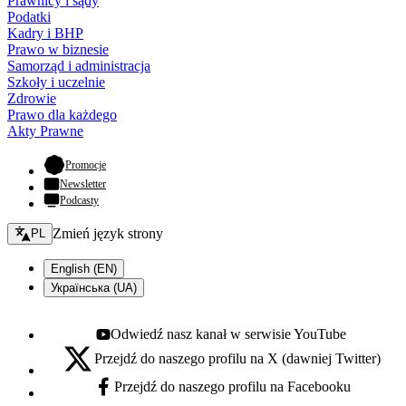
Prawnicy i sądy
Podatki
Kadry i BHP
Prawo w biznesie
Samorząd i administracja
Szkoły i uczelnie
Zdrowie
Prawo dla każdego
Akty Prawne
- otwiera się w nowej karcie
Promocje
Newsletter
Podcasty
Zmień język - bieżący:
Zmień język strony
PL
English (EN)
Українська (UA)
Odwiedź nasz kanał w serwisie YouTube
Youtube - otwiera się w nowej karcie
Przejdź do naszego profilu na X (dawniej Twitter)
X - otwiera się w nowej karcie
Przejdź do naszego profilu na Facebooku
Facebook - otwiera się w nowej karcie