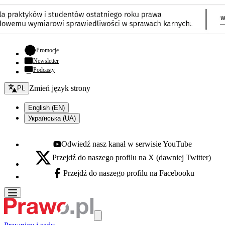
- otwiera się w nowej karcie
Promocje
Newsletter
Podcasty
Zmień język - bieżący:
Zmień język strony
PL
English (EN)
Українська (UA)
Odwiedź nasz kanał w serwisie YouTube
Youtube - otwiera się w nowej karcie
Przejdź do naszego profilu na X (dawniej Twitter)
X - otwiera się w nowej karcie
Przejdź do naszego profilu na Facebooku
Facebook - otwiera się w nowej karcie