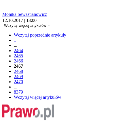
Monika Sewastianowicz
12.10.2017 | 13:00
Wczytaj więcej artykułów
Wczytaj poprzednie artykuły
1
...
2464
2465
2466
2467
2468
2469
2470
...
8379
Wczytaj więcej artykułów