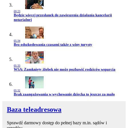
09:23
Przejdź do artykułu:
Będzie więcej przesłanek do zawieszenia działania kancelarii
notarialnej
05:34
Przejdź do artykułu:
Bez odszkodowania czasami także z winy turysty
05:33
Przejdź do artykułu:
WSA: Zamknięty żłobek nie może pozbawić rodziców wsparcia
05:32
Przejdź do artykułu:
Brak zaangażowania w wychowanie dziecka to jeszcze za mało
Baza teleadresowa
Sprawdź darmowy dostęp do pełnej bazy m.in. sądów i
urzędów.