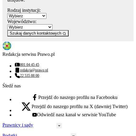
Rodzaj instytucji:
Województwo:
Szukaj danych kontaktowych
Redakcja serwisu Prawo.pl
801 04 45 45
Numer telefonu:
redakcja@prawo.pl
Adres email:
22 535 88 00
Numer telefonu:
Śledź nas
Przejdź do naszego profilu na Facebooku
facebook - otwiera się w nowej karcie
Przejdź do naszego profilu na X (dawniej Twitter)
x - otwiera się w nowej karcie
Odwiedź nasz kanał w serwisie YouTube
youtube - otwiera się w nowej karcie
Prawnicy i sądy
Podatki