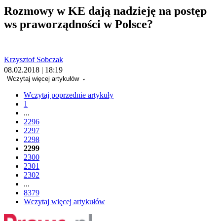
Rozmowy w KE dają nadzieję na postęp
ws praworządności w Polsce?
Krzysztof Sobczak
08.02.2018 | 18:19
Wczytaj więcej artykułów
Wczytaj poprzednie artykuły
1
...
2296
2297
2298
2299
2300
2301
2302
...
8379
Wczytaj więcej artykułów