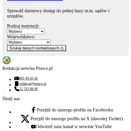
Sprawdź darmowy dostęp do pełnej bazy m.in. sądów i
urzędów.
Rodzaj instytucji:
Województwo:
Szukaj danych kontaktowych
Redakcja serwisu Prawo.pl
801 04 45 45
Numer telefonu:
redakcja@prawo.pl
Adres email:
22 535 88 00
Numer telefonu:
Śledź nas
Przejdź do naszego profilu na Facebooku
facebook - otwiera się w nowej karcie
Przejdź do naszego profilu na X (dawniej Twitter)
x - otwiera się w nowej karcie
Odwiedź nasz kanał w serwisie YouTube
youtube - otwiera się w nowej karcie