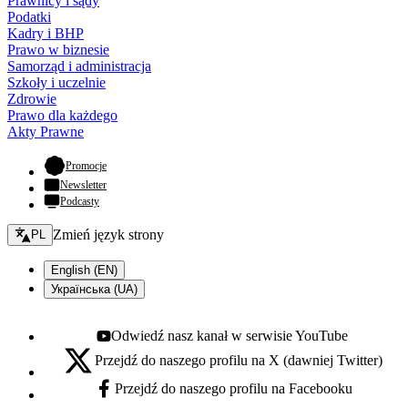
Prawnicy i sądy
Podatki
Kadry i BHP
Prawo w biznesie
Samorząd i administracja
Szkoły i uczelnie
Zdrowie
Prawo dla każdego
Akty Prawne
- otwiera się w nowej karcie
Promocje
Newsletter
Podcasty
Zmień język - bieżący:
Zmień język strony
PL
English (EN)
Українська (UA)
Odwiedź nasz kanał w serwisie YouTube
Youtube - otwiera się w nowej karcie
Przejdź do naszego profilu na X (dawniej Twitter)
X - otwiera się w nowej karcie
Przejdź do naszego profilu na Facebooku
Facebook - otwiera się w nowej karcie