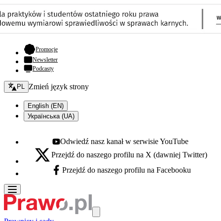
- otwiera się w nowej karcie
Promocje
Newsletter
Podcasty
Zmień język - bieżący:
Zmień język strony
PL
English (EN)
Українська (UA)
Odwiedź nasz kanał w serwisie YouTube
Youtube - otwiera się w nowej karcie
Przejdź do naszego profilu na X (dawniej Twitter)
X - otwiera się w nowej karcie
Przejdź do naszego profilu na Facebooku
Facebook - otwiera się w nowej karcie