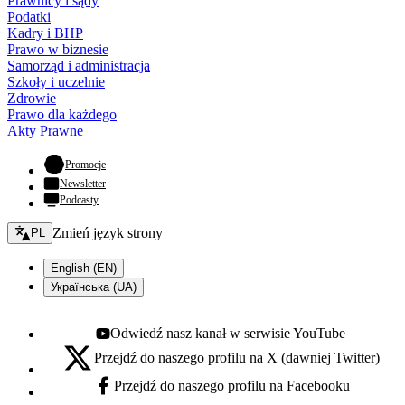
Prawnicy i sądy
Podatki
Kadry i BHP
Prawo w biznesie
Samorząd i administracja
Szkoły i uczelnie
Zdrowie
Prawo dla każdego
Akty Prawne
- otwiera się w nowej karcie
Promocje
Newsletter
Podcasty
Zmień język - bieżący:
Zmień język strony
PL
English (EN)
Українська (UA)
Odwiedź nasz kanał w serwisie YouTube
Youtube - otwiera się w nowej karcie
Przejdź do naszego profilu na X (dawniej Twitter)
X - otwiera się w nowej karcie
Przejdź do naszego profilu na Facebooku
Facebook - otwiera się w nowej karcie