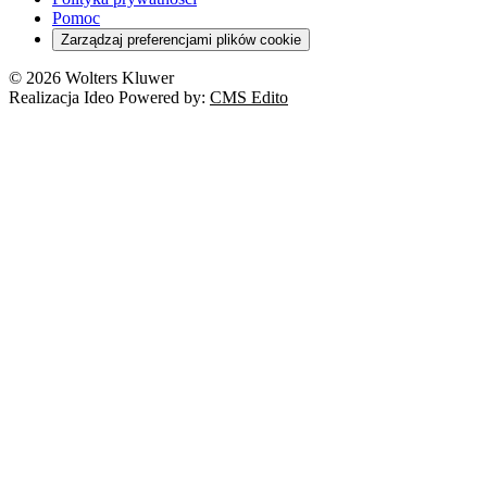
Deregulacja
RODO
Pomoc
Cyberbezpieczeństwo
Zarządzaj preferencjami plików cookie
Franczyza
Nowe technologie
© 2026 Wolters Kluwer
Prawo autorskie
Realizacja Ideo Powered by:
CMS Edito