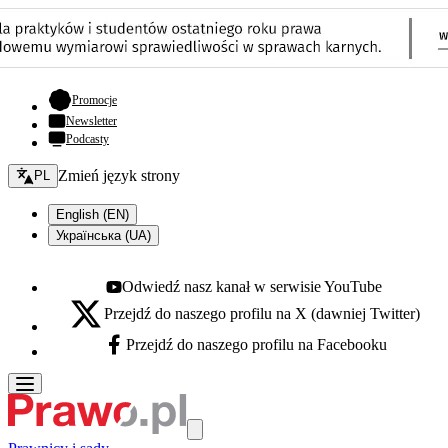
- otwiera się w nowej karcie
Promocje
Newsletter
Podcasty
Zmień język - bieżący:
Zmień język strony
PL
English (EN)
Українська (UA)
Odwiedź nasz kanał w serwisie YouTube
Youtube - otwiera się w nowej karcie
Przejdź do naszego profilu na X (dawniej Twitter)
X - otwiera się w nowej karcie
Przejdź do naszego profilu na Facebooku
Facebook - otwiera się w nowej karcie