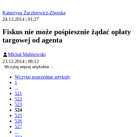
Katarzyna Żaczkiewicz-Zborska
24.12.2014 | 01:27
Fiskus nie może pośpiesznie żądać opłaty
targowej od agenta
Michał Malinowski
23.12.2014 | 08:12
Wczytaj więcej artykułów
Wczytaj poprzednie artykuły
1
...
521
522
523
524
525
526
527
...