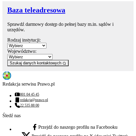
Baza teleadresowa
Sprawdź darmowy dostęp do pełnej bazy m.in. sądów i
urzędów.
Rodzaj instytucji:
Województwo:
Szukaj danych kontaktowych
Redakcja serwisu Prawo.pl
801 04 45 45
Numer telefonu:
redakcja@prawo.pl
Adres email:
22 535 88 00
Numer telefonu:
Śledź nas
Przejdź do naszego profilu na Facebooku
facebook - otwiera się w nowej karcie