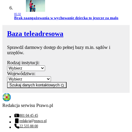
05:32
Przejdź do artykułu:
Brak zaangażowania w wychowanie dziecka to jeszcze za mało
Baza teleadresowa
Sprawdź darmowy dostęp do pełnej bazy m.in. sądów i
urzędów.
Rodzaj instytucji:
Województwo:
Szukaj danych kontaktowych
Redakcja serwisu Prawo.pl
801 04 45 45
Numer telefonu:
redakcja@prawo.pl
Adres email:
22 535 88 00
Numer telefonu: