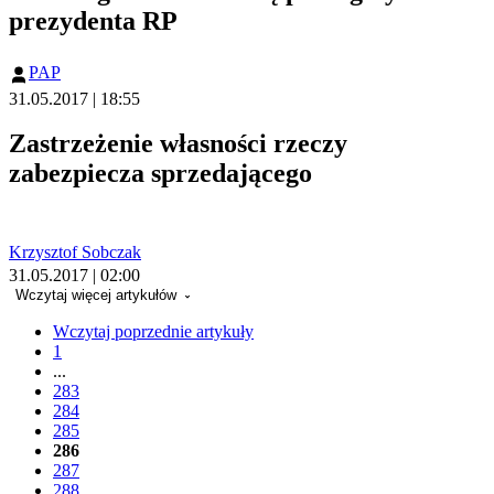
prezydenta RP
PAP
31.05.2017 | 18:55
Zastrzeżenie własności rzeczy
zabezpiecza sprzedającego
Krzysztof Sobczak
31.05.2017 | 02:00
Wczytaj więcej artykułów
Wczytaj poprzednie artykuły
1
...
283
284
285
286
287
288