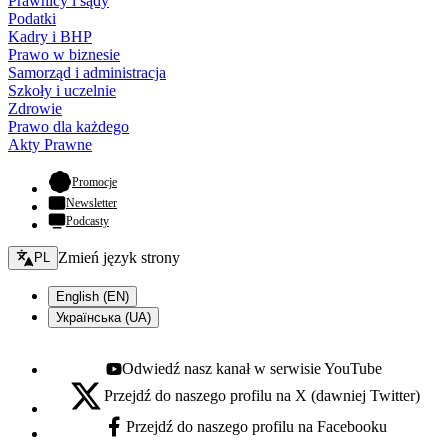
Prawnicy i sądy
Podatki
Kadry i BHP
Prawo w biznesie
Samorząd i administracja
Szkoły i uczelnie
Zdrowie
Prawo dla każdego
Akty Prawne
- otwiera się w nowej karcie
Promocje
Newsletter
Podcasty
Zmień język - bieżący:
Zmień język strony
PL
English (EN)
Українська (UA)
Odwiedź nasz kanał w serwisie YouTube
Youtube - otwiera się w nowej karcie
Przejdź do naszego profilu na X (dawniej Twitter)
X - otwiera się w nowej karcie
Przejdź do naszego profilu na Facebooku
Facebook - otwiera się w nowej karcie