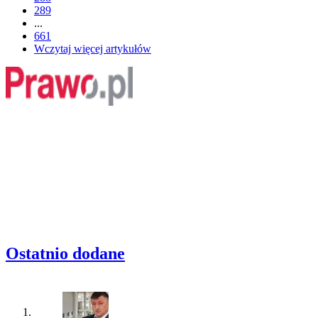
289
...
661
Wczytaj więcej artykułów
Ostatnio dodane