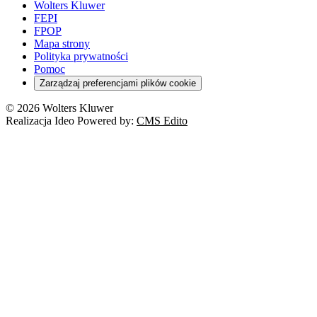
Emerytury i renty
Wolters Kluwer
Energetyka
Wojsko
Pacjent
FEPI
ESG
Wybory
Szkoła i uczeń
FPOP
Kredyty
Turystyka
Mapa strony
Cło
Orzeczenia
Polityka prywatności
Deregulacja
RODO
Pomoc
Cyberbezpieczeństwo
Zarządzaj preferencjami plików cookie
Franczyza
Nowe technologie
© 2026 Wolters Kluwer
Prawo autorskie
Realizacja Ideo Powered by:
CMS Edito