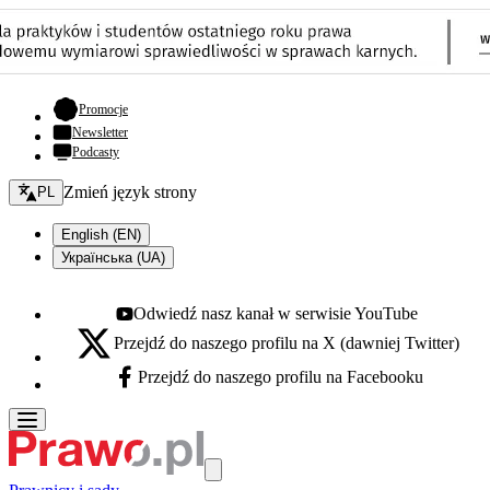
- otwiera się w nowej karcie
Promocje
Newsletter
Podcasty
Zmień język - bieżący:
Zmień język strony
PL
English (EN)
Українська (UA)
Odwiedź nasz kanał w serwisie YouTube
Youtube - otwiera się w nowej karcie
Przejdź do naszego profilu na X (dawniej Twitter)
X - otwiera się w nowej karcie
Przejdź do naszego profilu na Facebooku
Facebook - otwiera się w nowej karcie