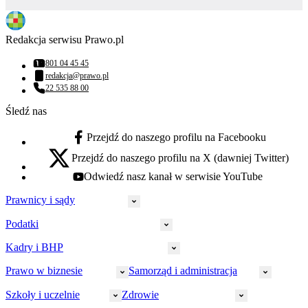
Redakcja serwisu Prawo.pl
801 04 45 45
Numer telefonu:
redakcja@prawo.pl
Adres email:
22 535 88 00
Numer telefonu:
Śledź nas
Przejdź do naszego profilu na Facebooku
facebook - otwiera się w nowej karcie
Przejdź do naszego profilu na X (dawniej Twitter)
x - otwiera się w nowej karcie
Odwiedź nasz kanał w serwisie YouTube
youtube - otwiera się w nowej karcie
Prawnicy i sądy
Podatki
Wymiar sprawiedliwości
Prawnicy
Kadry i BHP
PIT
Prokuratura
CIT
Prawo w biznesie
Samorząd i administracja
Policja
Prawo pracy
VAT
Rynek
HR
Szkoły i uczelnie
Zdrowie
Akcyza
Strefa aplikanta
Prawo gospodarcze
Samorząd terytorialny
BHP
Ordynacja