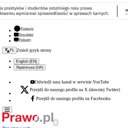
- otwiera się w nowej karcie
Promocje
Newsletter
Podcasty
Zmień język - bieżący:
Zmień język strony
PL
English (EN)
Українська (UA)
Odwiedź nasz kanał w serwisie YouTube
Youtube - otwiera się w nowej karcie
Przejdź do naszego profilu na X (dawniej Twitter)
X - otwiera się w nowej karcie
Przejdź do naszego profilu na Facebooku
Facebook - otwiera się w nowej karcie