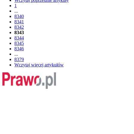
Wczytaj poprzednie artykuły
1
...
8340
8341
8342
8343
8344
8345
8346
...
8379
Wczytaj więcej artykułów