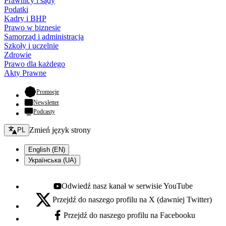
Prawnicy i sądy
Podatki
Kadry i BHP
Prawo w biznesie
Samorząd i administracja
Szkoły i uczelnie
Zdrowie
Prawo dla każdego
Akty Prawne
- otwiera się w nowej karcie
Promocje
Newsletter
Podcasty
Zmień język - bieżący:
Zmień język strony
PL
English (EN)
Українська (UA)
Odwiedź nasz kanał w serwisie YouTube
Youtube - otwiera się w nowej karcie
Przejdź do naszego profilu na X (dawniej Twitter)
X - otwiera się w nowej karcie
Przejdź do naszego profilu na Facebooku
Facebook - otwiera się w nowej karcie