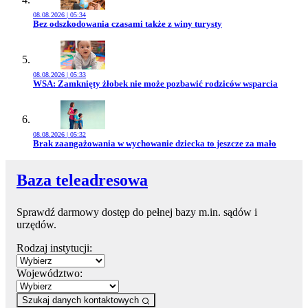
08.08.2026 | 05:34
Przejdź do artykułu:
Bez odszkodowania czasami także z winy turysty
08.08.2026 | 05:33
Przejdź do artykułu:
WSA: Zamknięty żłobek nie może pozbawić rodziców wsparcia
08.08.2026 | 05:32
Przejdź do artykułu:
Brak zaangażowania w wychowanie dziecka to jeszcze za mało
Baza teleadresowa
Sprawdź darmowy dostęp do pełnej bazy m.in. sądów i
urzędów.
Rodzaj instytucji:
Województwo:
Szukaj danych kontaktowych