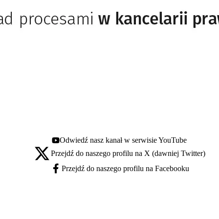
Odwiedź nasz kanał w serwisie YouTube
Youtube - otwiera się w nowej karcie
Przejdź do naszego profilu na X (dawniej Twitter)
X - otwiera się w nowej karcie
Przejdź do naszego profilu na Facebooku
Facebook - otwiera się w nowej karcie