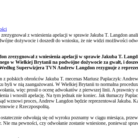
ości
rezygnował z wniesienia apelacji w sprawie Jakuba T. Langdon anali
odwójne dożywocie i doszedł do wniosku, że nie widzi możliwości odw
 zrezygnował z wniesienia apelacji w sprawie Jakuba T. Langdo
nego w Wielkiej Brytanii na podwójne dożywocie za gwałt, i doszed
 Według Superwizjera TVN Andrew Langdon rezygnuje z repreze
en z polskich obrońców Jakuba T. mecenas Mariusz Paplaczyk: Andr
 byli w nią zaangażowani. W Wielkiej Brytanii to normalna procedura.
ołania, więc prosił o ocenę adwokatów z pierwszej linii. A prawnicy o
ienia i wnosili apelację. Na tym jednak nie koniec. Jak tłumaczy Papla
sąd wznowi proces, Andrew Langdon będzie reprezentował Jakuba. Kap
zmowie z Rzeczpospolitą.
ostatecznie odwołają się od wyroku poznamy w ciągu miesiąca, prze
. Nie ma pewności, czy odwołanie zostanie wniesione, ponieważ spr