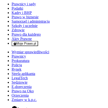
Prawnicy i sądy
Podatki
Kadry i BHP
Prawo w biznesie
Samorząd i administracja
Szkoły i uczelnie
Zdrowie
Prawo dla każdego
Akty Prawne
Moje Prawo.pl
- rejestracja i logowanie do serwisu
Wymiar sprawiedliwości
Prawnicy
Prokuratura
Policja
Rynek
Strefa aplikanta
LegalTech
Sędziowie
E-doręczenia
Prawo na Oko
Orzeczenia
Zmiany w k.p.c.