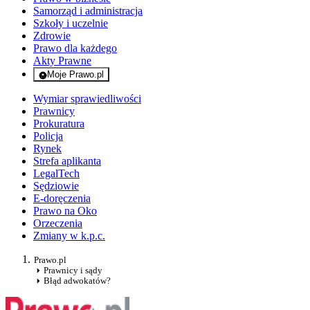
Samorząd i administracja
Szkoły i uczelnie
Zdrowie
Prawo dla każdego
Akty Prawne
Moje Prawo.pl
- rejestracja i logowanie do serwisu
Wymiar sprawiedliwości
Prawnicy
Prokuratura
Policja
Rynek
Strefa aplikanta
LegalTech
Sędziowie
E-doręczenia
Prawo na Oko
Orzeczenia
Zmiany w k.p.c.
Prawo.pl
Prawnicy i sądy
Błąd adwokatów?