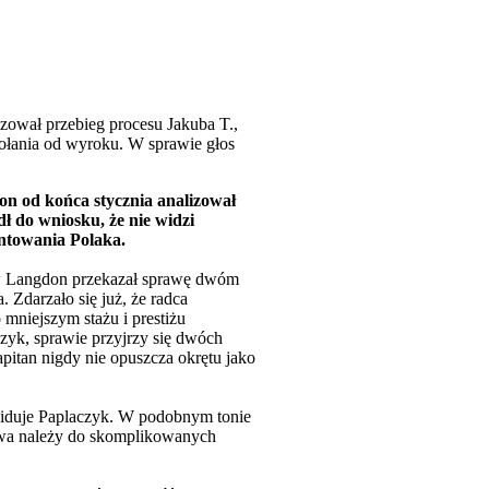
zował przebieg procesu Jakuba T.,
ołania od wyroku. W sprawie głos
n od końca stycznia analizował
ł do wniosku, że nie widzi
ntowania Polaka.
ew Langdon przekazał sprawę dwóm
 Zdarzało się już, że radca
 mniejszym stażu i prestiżu
czyk, sprawie przyjrzy się dwóch
itan nigdy nie opuszcza okrętu jako
widuje Paplaczyk. W podobnym tonie
awa należy do skomplikowanych