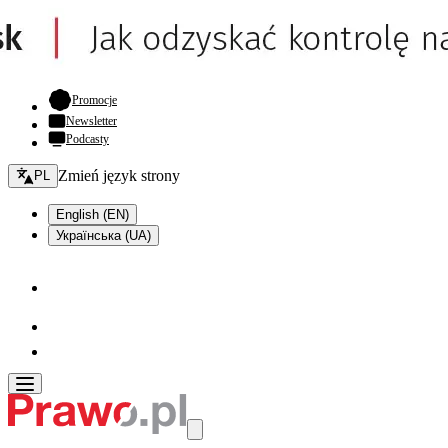
- otwiera się w nowej karcie
Promocje
Newsletter
Podcasty
Zmień język - bieżący:
Zmień język strony
PL
English (EN)
Українська (UA)