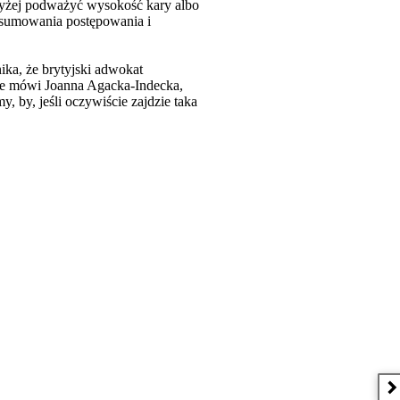
wyżej podważyć wysokość kary albo
dsumowania postępowania i
ka, że brytyjski adwokat
ące mówi Joanna Agacka-Indecka,
by, jeśli oczywiście zajdzie taka
N