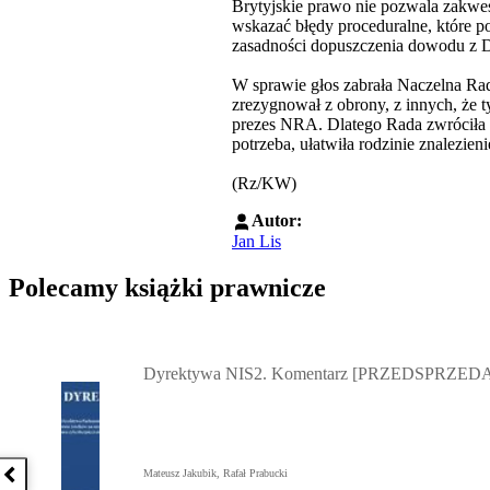
Brytyjskie prawo nie pozwala zakwe
wskazać błędy proceduralne, które 
zasadności dopuszczenia dowodu z D
W sprawie głos zabrała Naczelna Ra
zrezygnował z obrony, z innych, że 
prezes NRA. Dlatego Rada zwróciła s
potrzeba, ułatwiła rodzinie znalezie
(Rz/KW)
Autor:
Jan Lis
Polecamy książki prawnicze
Przejdź do: Dyrektywa NIS2. Komentarz [PRZEDSPRZEDAŻ] ebook,
Dyrektywa NIS2. Komentarz [PRZEDSPRZEDA
Mateusz Jakubik, Rafał Prabucki
Poprzednia książka