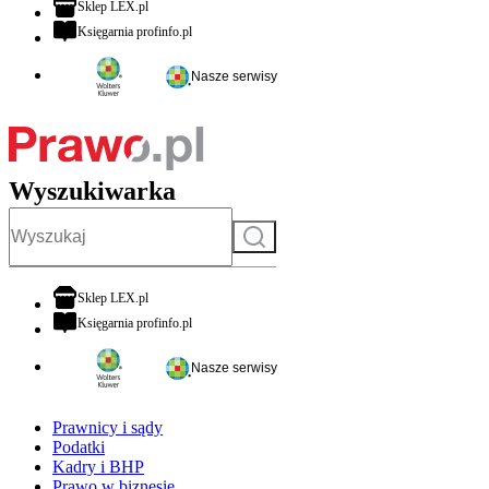
otwiera się w nowej karcie
Sklep LEX.pl
otwiera się w nowej karcie
Księgarnia profinfo.pl
Nasze serwisy
Wyszukiwarka
Szukaj
otwiera się w nowej karcie
Sklep LEX.pl
otwiera się w nowej karcie
Księgarnia profinfo.pl
Nasze serwisy
Prawnicy i sądy
Podatki
Kadry i BHP
Prawo w biznesie