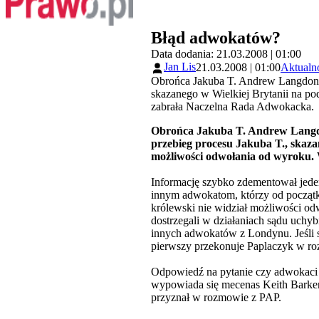
Błąd adwokatów?
Data dodania: 21.03.2008 | 01:00
Jan Lis
21.03.2008 | 01:00
Aktualn
Obrońca Jakuba T. Andrew Langdon z
skazanego w Wielkiej Brytanii na p
zabrała Naczelna Rada Adwokacka.
Obrońca Jakuba T. Andrew Langdon
przebieg procesu Jakuba T., skaza
możliwości odwołania od wyroku.
Informację szybko zdementował jed
innym adwokatom, którzy od początku
królewski nie widział możliwości odw
dostrzegali w działaniach sądu uchyb
innych adwokatów z Londynu. Jeśli 
pierwszy przekonuje Paplaczyk w ro
Odpowiedź na pytanie czy adwokaci 
wypowiada się mecenas Keith Barker
przyznał w rozmowie z PAP.