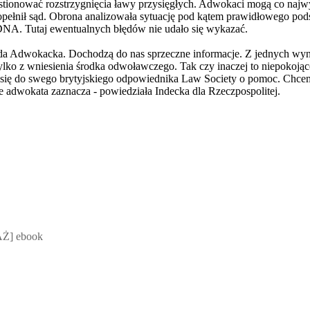
stionować rozstrzygnięcia ławy przysięgłych. Adwokaci mogą co naj
popełnił sąd. Obrona analizowała sytuację pod kątem prawidłowego po
NA. Tutaj ewentualnych błędów nie udało się wykazać.
da Adwokacka. Dochodzą do nas sprzeczne informacje. Z jednych wyni
tylko z wniesienia środka odwoławczego. Tak czy inaczej to niepokoj
ię do swego brytyjskiego odpowiednika Law Society o pomoc. Chcemy, 
nie adwokata zaznacza - powiedziała Indecka dla Rzeczpospolitej.
 Mateusz Jakubik, Rafał Prabucki - otwiera się w nowym oknie
Ż] ebook