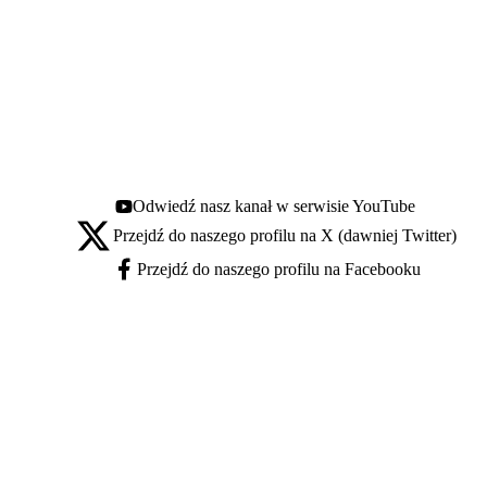
Odwiedź nasz kanał w serwisie YouTube
Youtube - otwiera się w nowej karcie
Przejdź do naszego profilu na X (dawniej Twitter)
X - otwiera się w nowej karcie
Przejdź do naszego profilu na Facebooku
Facebook - otwiera się w nowej karcie