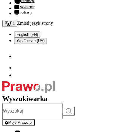
- otwiera się w nowej karcie
Promocje
Newsletter
Podcasty
Zmień język - bieżący:
Zmień język strony
PL
English (EN)
Українська (UA)
Wyszukiwarka
Szukaj
Moje Prawo.pl
- rejestracja i logowanie do serwisu