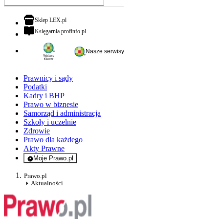
otwiera się w nowej karcie
Sklep LEX.pl
otwiera się w nowej karcie
Księgarnia profinfo.pl
Nasze serwisy
Prawnicy i sądy
Podatki
Kadry i BHP
Prawo w biznesie
Samorząd i administracja
Szkoły i uczelnie
Zdrowie
Prawo dla każdego
Akty Prawne
Moje Prawo.pl
- rejestracja i logowanie do serwisu
Prawo.pl
Aktualności