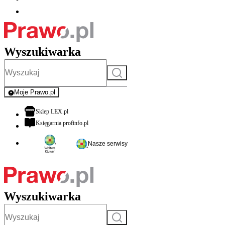
Wyszukiwarka
Szukaj
Moje Prawo.pl
- rejestracja i logowanie do serwisu
otwiera się w nowej karcie
Sklep LEX.pl
otwiera się w nowej karcie
Księgarnia profinfo.pl
Nasze serwisy
Wyszukiwarka
Szukaj