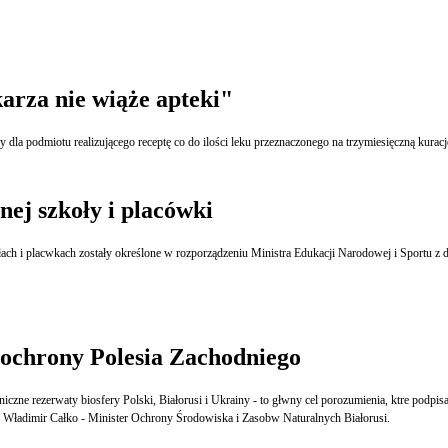
arza nie wiąże apteki"
 dla podmiotu realizującego receptę co do ilości leku przeznaczonego na trzymiesięczną kuracj
nej szkoły i placówki
 i placwkach zostały określone w rozporządzeniu Ministra Edukacji Narodowej i Sportu z dni
z ochrony Polesia Zachodniego
czne rezerwaty biosfery Polski, Białorusi i Ukrainy - to głwny cel porozumienia, ktre podpisa
 Władimir Całko - Minister Ochrony Środowiska i Zasobw Naturalnych Białorusi.