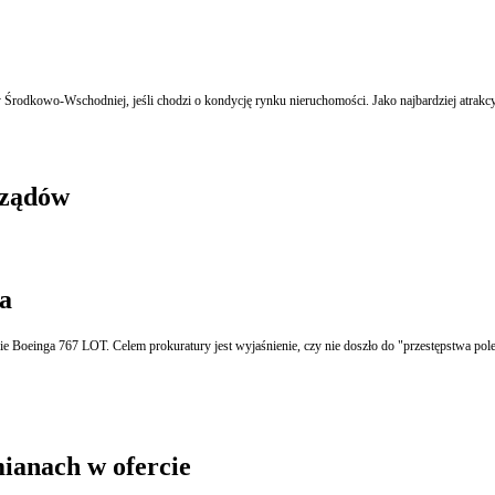
py Środkowo-Wschodniej, jeśli chodzi o kondycję rynku nieruchomości. Jako najbardziej atrak
rządów
a
 Boeinga 767 LOT. Celem prokuratury jest wyjaśnienie, czy nie doszło do "przestępstwa pole
ianach w ofercie