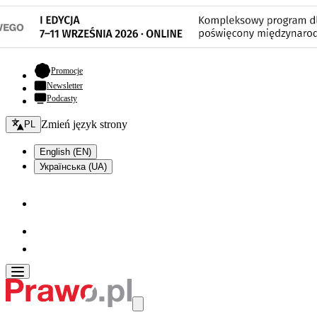
- otwiera się w nowej karcie
Promocje
Newsletter
Podcasty
Zmień język - bieżący:
Zmień język strony
PL
English (EN)
Українська (UA)