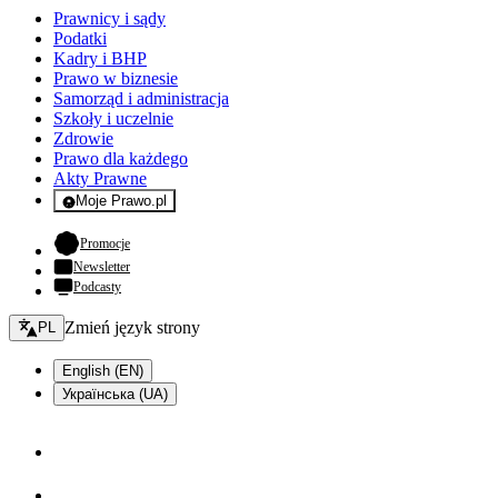
Prawnicy i sądy
Podatki
Kadry i BHP
Prawo w biznesie
Samorząd i administracja
Szkoły i uczelnie
Zdrowie
Prawo dla każdego
Akty Prawne
Moje Prawo.pl
- rejestracja i logowanie do serwisu
- otwiera się w nowej karcie
Promocje
Newsletter
Podcasty
Zmień język - bieżący:
Zmień język strony
PL
English (EN)
Українська (UA)