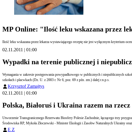
MP Online: "Ilość leku wskazana przez lek
Ilość leku wskazana przez lekarza wystawiającego receptę nie jest wyłącznym kryterium oceny
02.11.2011 | 01:00
Wypadki na terenie publicznej i niepublicz
Wymagania w zakresie postępowania powypadkowego w publicznych i niepublicznych szkołach
szkołach i placwkach (Dz. U. z 2003 r. Nr 6, poz. 69 z pźn. zm.) dalej r.n.p.s.
Krzysztof Zamajtys
02.11.2011 | 01:00
Polska, Białoruś i Ukraina razem na rzec
Utworzenie Transgranicznego Rezerwatu Biosfery Polesie Zachodnie, łączącego trzy przygrani
Środowiska RP, Mykoła Złoczewski - Minister Ekologii i Zasobw Naturalnych Ukrainy oraz
E Z