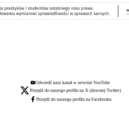
Odwiedź nasz kanał w serwisie YouTube
Youtube - otwiera się w nowej karcie
Przejdź do naszego profilu na X (dawniej Twitter)
X - otwiera się w nowej karcie
Przejdź do naszego profilu na Facebooku
Facebook - otwiera się w nowej karcie