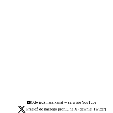
Odwiedź nasz kanał w serwisie YouTube
Youtube - otwiera się w nowej karcie
Przejdź do naszego profilu na X (dawniej Twitter)
X - otwiera się w nowej karcie