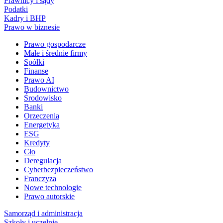
Prawnicy i sądy
Podatki
Kadry i BHP
Prawo w biznesie
Prawo gospodarcze
Małe i średnie firmy
Spółki
Finanse
Prawo AI
Budownictwo
Środowisko
Banki
Orzeczenia
Energetyka
ESG
Kredyty
Cło
Deregulacja
Cyberbezpieczeństwo
Franczyza
Nowe technologie
Prawo autorskie
Samorząd i administracja
Szkoły i uczelnie