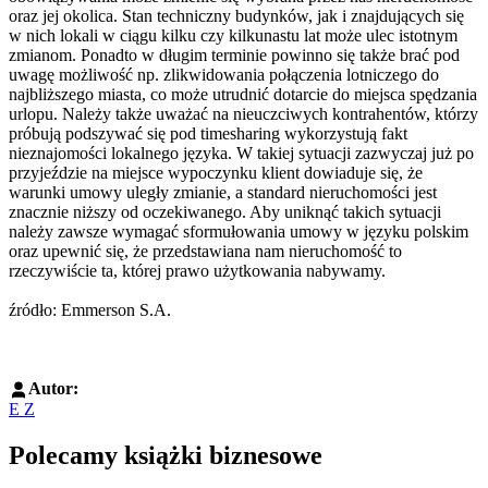
oraz jej okolica. Stan techniczny budynków, jak i znajdujących się
w nich lokali w ciągu kilku czy kilkunastu lat może ulec istotnym
zmianom. Ponadto w długim terminie powinno się także brać pod
uwagę możliwość np. zlikwidowania połączenia lotniczego do
najbliższego miasta, co może utrudnić dotarcie do miejsca spędzania
urlopu. Należy także uważać na nieuczciwych kontrahentów, którzy
próbują podszywać się pod timesharing wykorzystują fakt
nieznajomości lokalnego języka. W takiej sytuacji zazwyczaj już po
przyjeździe na miejsce wypoczynku klient dowiaduje się, że
warunki umowy uległy zmianie, a standard nieruchomości jest
znacznie niższy od oczekiwanego. Aby uniknąć takich sytuacji
należy zawsze wymagać sformułowania umowy w języku polskim
oraz upewnić się, że przedstawiana nam nieruchomość to
rzeczywiście ta, której prawo użytkowania nabywamy.
źródło: Emmerson S.A.
Autor:
E Z
Polecamy książki biznesowe