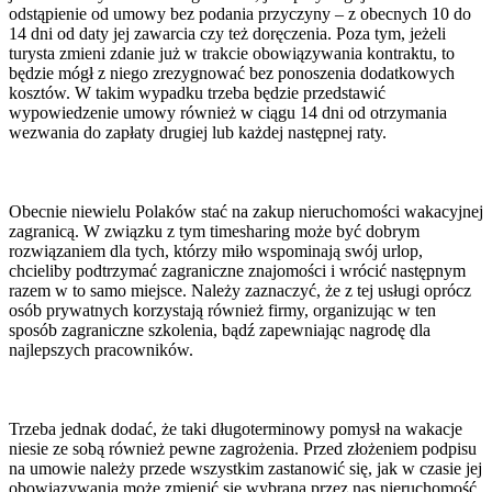
odstąpienie od umowy bez podania przyczyny – z obecnych 10 do
14 dni od daty jej zawarcia czy też doręczenia. Poza tym, jeżeli
turysta zmieni zdanie już w trakcie obowiązywania kontraktu, to
będzie mógł z niego zrezygnować bez ponoszenia dodatkowych
kosztów. W takim wypadku trzeba będzie przedstawić
wypowiedzenie umowy również w ciągu 14 dni od otrzymania
wezwania do zapłaty drugiej lub każdej następnej raty.
Obecnie niewielu Polaków stać na zakup nieruchomości wakacyjnej
zagranicą. W związku z tym timesharing może być dobrym
rozwiązaniem dla tych, którzy miło wspominają swój urlop,
chcieliby podtrzymać zagraniczne znajomości i wrócić następnym
razem w to samo miejsce. Należy zaznaczyć, że z tej usługi oprócz
osób prywatnych korzystają również firmy, organizując w ten
sposób zagraniczne szkolenia, bądź zapewniając nagrodę dla
najlepszych pracowników.
Trzeba jednak dodać, że taki długoterminowy pomysł na wakacje
niesie ze sobą również pewne zagrożenia. Przed złożeniem podpisu
na umowie należy przede wszystkim zastanowić się, jak w czasie jej
obowiązywania może zmienić się wybrana przez nas nieruchomość