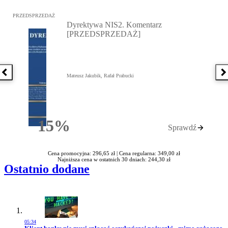
Przejdź do: Dyrektywa NIS2. Komentarz [PRZEDSPRZEDAŻ], Mateu
PRZEDSPRZEDAŻ
Dyrektywa NIS2. Komentarz
[PRZEDSPRZEDAŻ]
Poprzednia książka
N
Mateusz Jakubik, Rafał Prabucki
15%
Sprawdź
Rabatu
Cena promocyjna: 296,65 zł |
Cena regularna: 349,00 zł
Najniższa cena w ostatnich 30 dniach: 244,30 zł
Ostatnio dodane
05:34
Przejdź do artykułu: