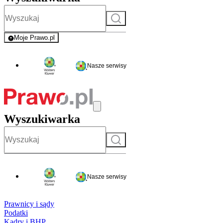
Szukaj
Moje Prawo.pl
- rejestracja i logowanie do serwisu
Nasze serwisy
Wyszukiwarka
Szukaj
Nasze serwisy
Prawnicy i sądy
Podatki
Kadry i BHP