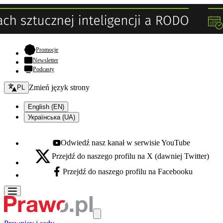
- otwiera się w nowej karcie
Promocje
Newsletter
Podcasty
Zmień język - bieżący:
Zmień język strony
PL
English (EN)
Українська (UA)
Odwiedź nasz kanał w serwisie YouTube
Youtube - otwiera się w nowej karcie
Przejdź do naszego profilu na X (dawniej Twitter)
X - otwiera się w nowej karcie
Przejdź do naszego profilu na Facebooku
Facebook - otwiera się w nowej karcie