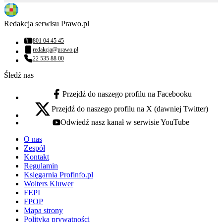
Redakcja serwisu Prawo.pl
801 04 45 45
Numer telefonu:
redakcja@prawo.pl
Adres email:
22 535 88 00
Numer telefonu:
Śledź nas
Przejdź do naszego profilu na Facebooku
facebook - otwiera się w nowej karcie
Przejdź do naszego profilu na X (dawniej Twitter)
x - otwiera się w nowej karcie
Odwiedź nasz kanał w serwisie YouTube
youtube - otwiera się w nowej karcie
O nas
Zespół
Kontakt
Regulamin
Księgarnia Profinfo.pl
Wolters Kluwer
FEPI
FPOP
Mapa strony
Polityka prywatności