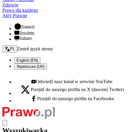
Zdrowie
Prawo dla każdego
Akty Prawne
- otwiera się w nowej karcie
Promocje
Newsletter
Podcasty
Zmień język - bieżący:
Zmień język strony
PL
English (EN)
Українська (UA)
Odwiedź nasz kanał w serwisie YouTube
Youtube - otwiera się w nowej karcie
Przejdź do naszego profilu na X (dawniej Twitter)
X - otwiera się w nowej karcie
Przejdź do naszego profilu na Facebooku
Facebook - otwiera się w nowej karcie
Wyszukiwarka