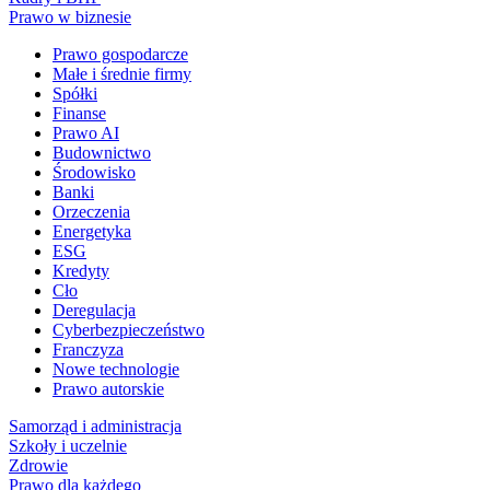
Prawo w biznesie
Prawo gospodarcze
Małe i średnie firmy
Spółki
Finanse
Prawo AI
Budownictwo
Środowisko
Banki
Orzeczenia
Energetyka
ESG
Kredyty
Cło
Deregulacja
Cyberbezpieczeństwo
Franczyza
Nowe technologie
Prawo autorskie
Samorząd i administracja
Szkoły i uczelnie
Zdrowie
Prawo dla każdego