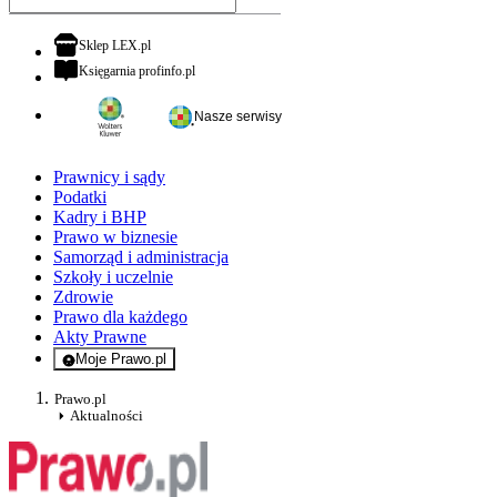
otwiera się w nowej karcie
Sklep LEX.pl
otwiera się w nowej karcie
Księgarnia profinfo.pl
Nasze serwisy
Prawnicy i sądy
Podatki
Kadry i BHP
Prawo w biznesie
Samorząd i administracja
Szkoły i uczelnie
Zdrowie
Prawo dla każdego
Akty Prawne
Moje Prawo.pl
- rejestracja i logowanie do serwisu
Prawo.pl
Aktualności