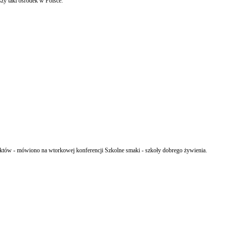
zy taki ośrodek w Polsce.
któw - mówiono na wtorkowej konferencji Szkolne smaki - szkoły dobrego żywienia.