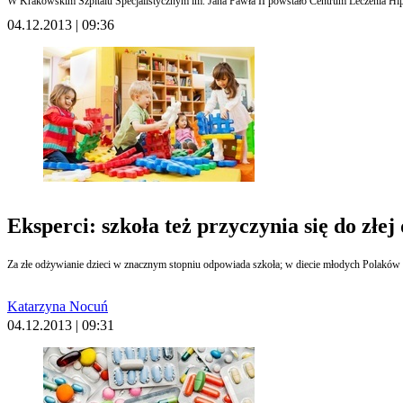
W Krakowskim Szpitalu Specjalistycznym im. Jana Pawła II powstało Centrum Leczenia Hip
04.12.2013 | 09:36
Eksperci: szkoła też przyczynia się do złej 
Za złe odżywianie dzieci w znacznym stopniu odpowiada szkoła; w diecie młodych Polaków
Katarzyna Nocuń
04.12.2013 | 09:31