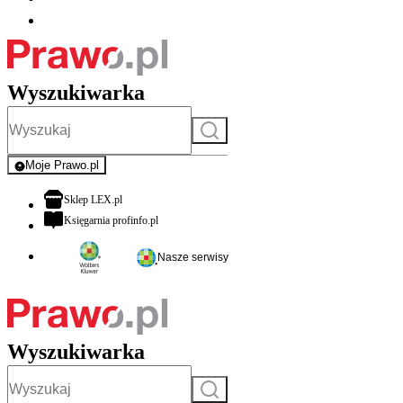
Wyszukiwarka
Szukaj
Moje Prawo.pl
- rejestracja i logowanie do serwisu
otwiera się w nowej karcie
Sklep LEX.pl
otwiera się w nowej karcie
Księgarnia profinfo.pl
Nasze serwisy
Wyszukiwarka
Szukaj