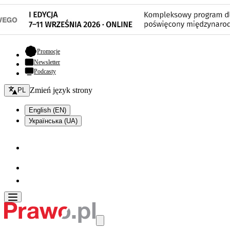
- otwiera się w nowej karcie
Promocje
Newsletter
Podcasty
Zmień język - bieżący:
Zmień język strony
PL
English (EN)
Українська (UA)