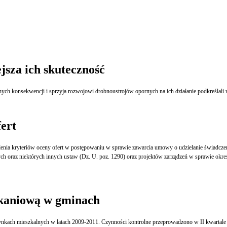
sza ich skuteczność
ert
ów oceny ofert w postępowaniu w sprawie zawarcia umowy o udzielanie świadczeń opieki zdrowotnej impleme
ych oraz niektórych innych ustaw (Dz. U. poz. 1290) oraz projektów zarządzeń w sprawie okr
zkaniową w gminach
ach mieszkalnych w latach 2009-2011. Czynności kontrolne przeprowadzono w II kwartale 201