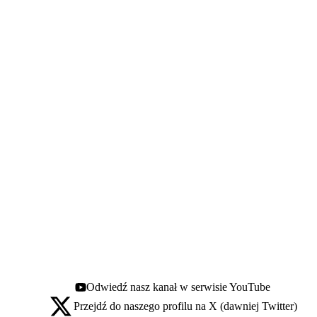
Odwiedź nasz kanał w serwisie YouTube
Youtube - otwiera się w nowej karcie
Przejdź do naszego profilu na X (dawniej Twitter)
X - otwiera się w nowej karcie