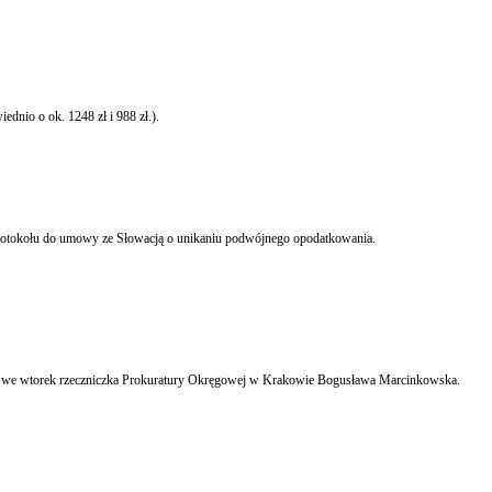
nio o ok. 1248 zł i 988 zł.).
W porządku obrad trwającego posiedzenia Sejmu znalazły się projekty ustaw o ratyfikacji umów podatkowych - o wymianie informacji podatkowych z Belize i ze Wspólnotą Bahamów i protokołu do umowy ze Słowacją o unikaniu podwójnego opodatkowania.
Krakowska prokuratura umorzyła śledztwo ws. udostępniania tkanek pobieranych ze zwłok w prosektorium szpitala w Bochni, nie stwierdzając znamion przestępstwa poinformowała PAP we wtorek rzeczniczka Prokuratury Okręgowej w Krakowie Bogusława Marcinkowska.