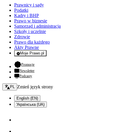
Prawnicy i sądy
Podatki
Kadry i BHP
Prawo w biznesie
Samorząd i administracja
Szkoły i uczelnie
Zdrowie
Prawo dla każdego
Akty Prawne
Moje Prawo.pl
- rejestracja i logowanie do serwisu
- otwiera się w nowej karcie
Promocje
Newsletter
Podcasty
Zmień język - bieżący:
Zmień język strony
PL
English (EN)
Українська (UA)