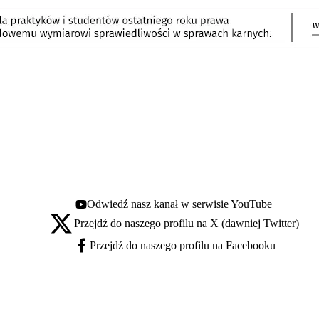
Odwiedź nasz kanał w serwisie YouTube
Youtube - otwiera się w nowej karcie
Przejdź do naszego profilu na X (dawniej Twitter)
X - otwiera się w nowej karcie
Przejdź do naszego profilu na Facebooku
Facebook - otwiera się w nowej karcie