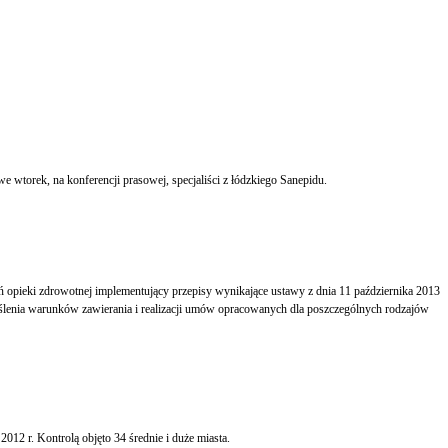
Antybiotyki nie są bronią przeciw wirusom, a ich nadużywanie niesie ze sobą wiele negatywnych konsekwencji i sprzyja rozwojowi drobnoustrojów opornych na ich działanie podkreślali we wtorek, na konferencji prasowej, specjaliści z łódzkiego Sanepidu.
ntujący przepisy wynikające ustawy z dnia 11 października 2013
eślenia warunków zawierania i realizacji umów opracowanych dla poszczególnych rodzajów
2 r. Kontrolą objęto 34 średnie i duże miasta.