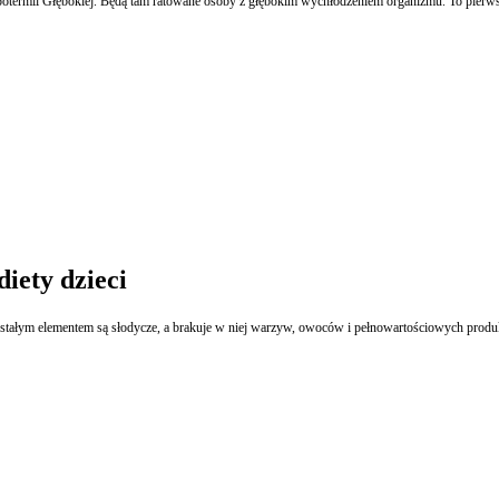
otermii Głębokiej. Będą tam ratowane osoby z głębokim wychłodzeniem organizmu. To pierws
diety dzieci
 stałym elementem są słodycze, a brakuje w niej warzyw, owoców i pełnowartościowych produ