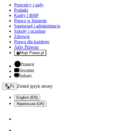
Prawnicy i sądy
Podatki
Kadry i BHP
Prawo w biznesie
Samorząd i administracja
Szkoły i uczelnie
Zdrowie
Prawo dla każdego
Akty Prawne
Moje Prawo.pl
- rejestracja i logowanie do serwisu
- otwiera się w nowej karcie
Promocje
Newsletter
Podcasty
Zmień język - bieżący:
Zmień język strony
PL
English (EN)
Українська (UA)