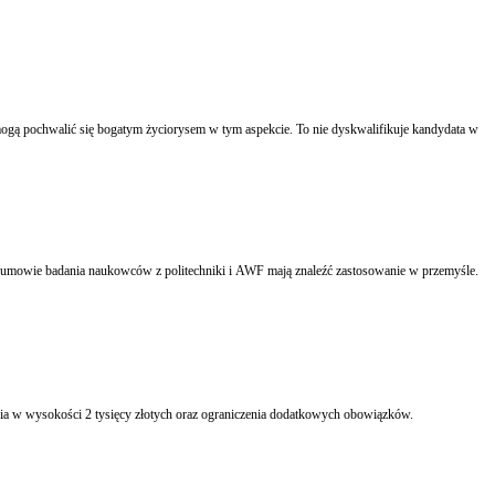
gą pochwalić się bogatym życiorysem w tym aspekcie. To nie dyskwalifikuje kandydata w
ki umowie badania naukowców z politechniki i AWF mają znaleźć zastosowanie w przemyśle.
Pielęgniarki z placówek sieci Grupa Nowy Szpital protestowały w piątek 26 września 2014 przed siedzibą spółki w Szczecinie. Domagały się zatrudnienia na umowy o pracę, wynagrodzenia w wysokości 2 tysięcy złotych oraz ograniczenia dodatkowych obowiązków.