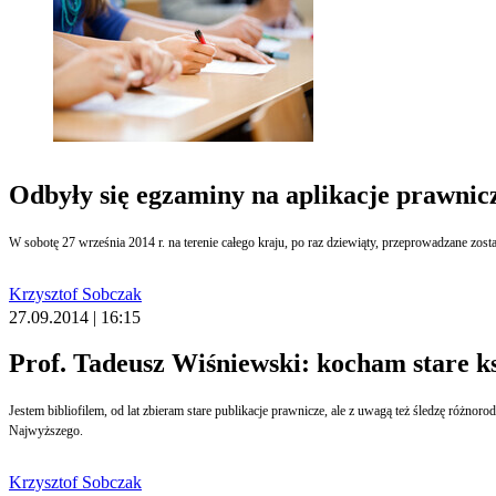
Odbyły się egzaminy na aplikacje prawnic
Krzysztof Sobczak
27.09.2014 | 16:15
Prof. Tadeusz Wiśniewski: kocham stare ks
Jestem bibliofilem, od lat zbieram stare publikacje prawnicze, ale z uwagą też śledzę różnorodne nowości. Zarówno te dotyczące prawa, jak i z literatury pięknej. Te pierwsze dla rozwoju zawodowego, te drugie dla przyjemności mówi prof. Tadeusz Wiśniewski, sędzia Sądu
Najwyższego.
Krzysztof Sobczak