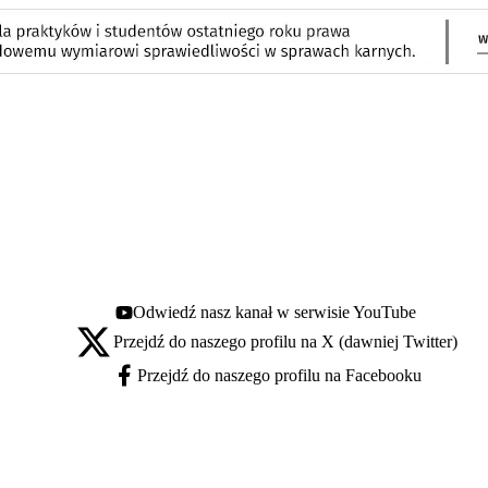
Odwiedź nasz kanał w serwisie YouTube
Youtube - otwiera się w nowej karcie
Przejdź do naszego profilu na X (dawniej Twitter)
X - otwiera się w nowej karcie
Przejdź do naszego profilu na Facebooku
Facebook - otwiera się w nowej karcie