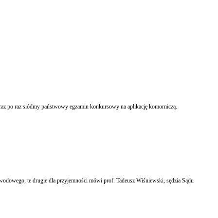
W sobotę 27 września 2014 r. na terenie całego kraju, po raz dziewiąty, przeprowadzane zostały państwowe egzaminy wstępne na aplikacje prawnicze: adwokacką, radcowską i notarialną oraz po raz siódmy państwowy egzamin konkursowy na aplikację komorniczą.