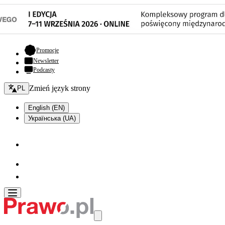
- otwiera się w nowej karcie
Promocje
Newsletter
Podcasty
Zmień język - bieżący:
Zmień język strony
PL
English (EN)
Українська (UA)