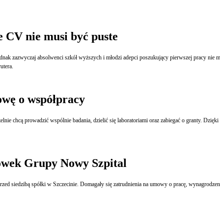
e CV nie musi być puste
k zazwyczaj absolwenci szkół wyższych i młodzi adepci poszukujący pierwszej pracy nie mo
utera.
owę o współpracy
ie chcą prowadzić wspólnie badania, dzielić się laboratoriami oraz zabiegać o granty. Dzię
acówek Grupy Nowy Szpital