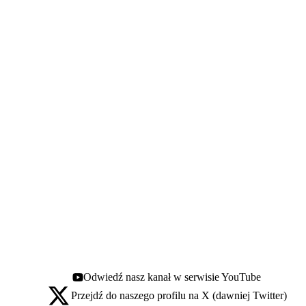
Odwiedź nasz kanał w serwisie YouTube
Youtube - otwiera się w nowej karcie
Przejdź do naszego profilu na X (dawniej Twitter)
X - otwiera się w nowej karcie