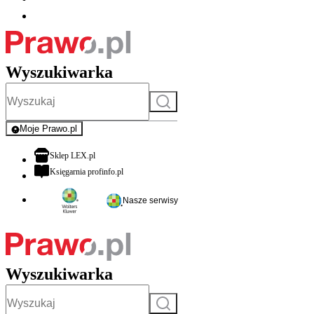
Wyszukiwarka
Szukaj
Moje Prawo.pl
- rejestracja i logowanie do serwisu
otwiera się w nowej karcie
Sklep LEX.pl
otwiera się w nowej karcie
Księgarnia profinfo.pl
Nasze serwisy
Wyszukiwarka
Szukaj