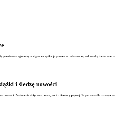
ze
iążki i śledzę nowości