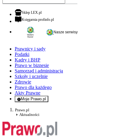
otwiera się w nowej karcie
Sklep LEX.pl
otwiera się w nowej karcie
Księgarnia profinfo.pl
Nasze serwisy
Prawnicy i sądy
Podatki
Kadry i BHP
Prawo w biznesie
Samorząd i administracja
Szkoły i uczelnie
Zdrowie
Prawo dla każdego
Akty Prawne
Moje Prawo.pl
- rejestracja i logowanie do serwisu
Prawo.pl
Aktualności