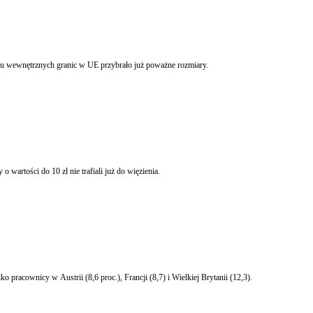
Komisje Europejska przygotowała specjalny zbiór wytycznych dla państw członkowskich, które mają służyć walce z problemem fikcyjnych małżeństw. Zdaniem KE zjawisko to po otwarciu wewnętrznych granic w UE przybrało już poważne rozmiary.
Prokurator generalny zapowiada zaskarżenie wyroku w sprawie funkcjonariusza więziennictwa Krzysztofa Olkowicza. Zgłosi też projekt zmian w prawie, żeby sprawcy drobnych kradzieży o wartości do 10 zł nie trafiali już do więzienia.
acownicy w Austrii (8,6 proc.), Francji (8,7) i Wielkiej Brytanii (12,3).