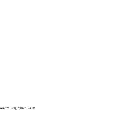
dwykonania. Chodzi o kwotę 2,5 mln zł, jakie NFZ jest winien placówce za usługi sprzed 3-4 lat.