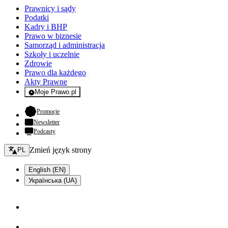
Prawnicy i sądy
Podatki
Kadry i BHP
Prawo w biznesie
Samorząd i administracja
Szkoły i uczelnie
Zdrowie
Prawo dla każdego
Akty Prawne
Moje Prawo.pl
- rejestracja i logowanie do serwisu
- otwiera się w nowej karcie
Promocje
Newsletter
Podcasty
Zmień język - bieżący:
Zmień język strony
PL
English (EN)
Українська (UA)