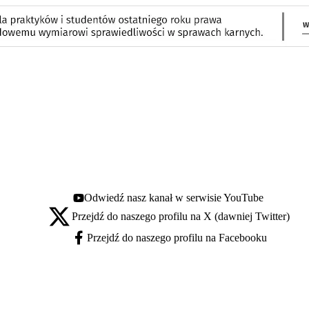
Odwiedź nasz kanał w serwisie YouTube
Youtube - otwiera się w nowej karcie
Przejdź do naszego profilu na X (dawniej Twitter)
X - otwiera się w nowej karcie
Przejdź do naszego profilu na Facebooku
Facebook - otwiera się w nowej karcie