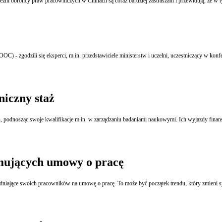
ni obrońcy praw pracowniczych w Chinach są coraz bardziej zastraszani i przewidują, że w tym
- zgodzili się eksperci, m.in. przedstawiciele ministerstw i uczelni, uczestniczący w konfer
iczny staż
odnosząc swoje kwalifikacje m.in. w zarządzaniu badaniami naukowymi. Ich wyjazdy finansuje
mujących umowy o pracę
trudniające swoich pracowników na umowę o pracę. To może być początek trendu, który zmieni 