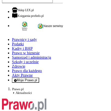
otwiera się w nowej karcie
Sklep LEX.pl
otwiera się w nowej karcie
Księgarnia profinfo.pl
Nasze serwisy
Prawnicy i sądy
Podatki
Kadry i BHP
Prawo w biznesie
Samorząd i administracja
Szkoły i uczelnie
Zdrowie
Prawo dla każdego
Akty Prawne
Moje Prawo.pl
- rejestracja i logowanie do serwisu
Prawo.pl
Aktualności