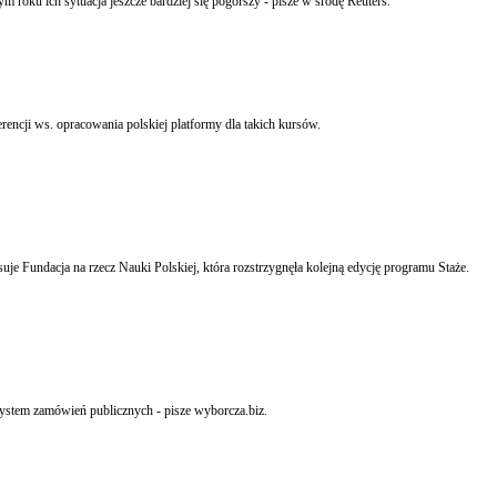
 roku ich sytuacja jeszcze bardziej się pogorszy - pisze w środę Reuters.
encji ws. opracowania polskiej platformy dla takich kursów.
 Fundacja na rzecz Nauki Polskiej, która rozstrzygnęła kolejną edycję programu Staże.
system zamówień publicznych - pisze wyborcza.biz.