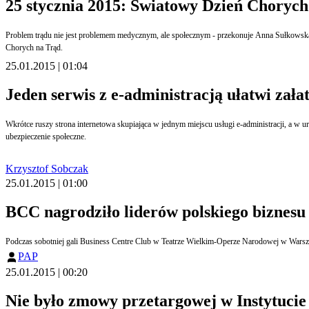
25 stycznia 2015: Światowy Dzień Chorych
Problem trądu nie jest problemem medycznym, ale społecznym - przekonuje Anna Sułkowska z Sekretariatu Misyjnego Jeevodaya. Choć od pół wieku są na tę chorobę skuteczne leki, co roku zapada na nią 250 tysięcy osób. W niedzielę 25 stycznia 2015 przypada Światowy Dzień
Chorych na Trąd.
25.01.2015 | 01:04
Jeden serwis z e-administracją ułatwi zał
Wkrótce ruszy strona internetowa skupiająca w jednym miejscu usługi e-administracji, a w urzędach pojawią się nowe ułatwienia. Chodzi m.in. o złożenie deklaracji podatkowej, założenie działalności gospodarczej i możliwość sprawdzenia, czy pracodawca opłaca składki na
ubezpieczenie społeczne.
Krzysztof Sobczak
25.01.2015 | 01:00
BCC nagrodziło liderów polskiego biznesu
Podczas sobotniej gali Business Centre Club w Teatrze Wielkim-Operze Narodowej w Wars
PAP
25.01.2015 | 00:20
Nie było zmowy przetargowej w Instytucie