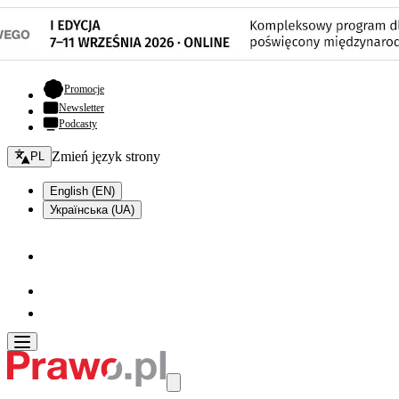
- otwiera się w nowej karcie
Promocje
Newsletter
Podcasty
Zmień język - bieżący:
Zmień język strony
PL
English (EN)
Українська (UA)