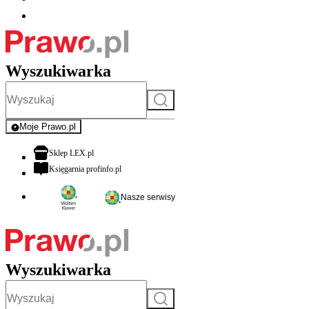
Wyszukiwarka
Szukaj
Moje Prawo.pl
- rejestracja i logowanie do serwisu
otwiera się w nowej karcie
Sklep LEX.pl
otwiera się w nowej karcie
Księgarnia profinfo.pl
Nasze serwisy
Wyszukiwarka
Szukaj