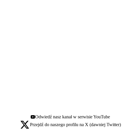
Odwiedź nasz kanał w serwisie YouTube
Youtube - otwiera się w nowej karcie
Przejdź do naszego profilu na X (dawniej Twitter)
X - otwiera się w nowej karcie