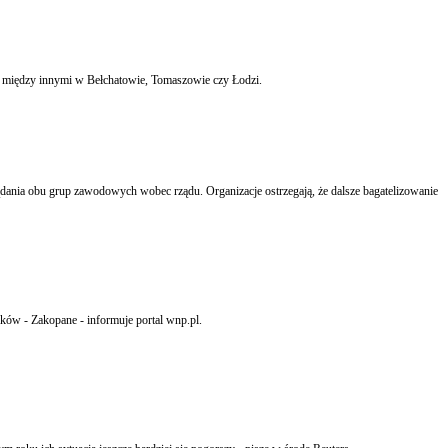
Szpital Wojewódzki im. M. Kopernika w Piotrkowie zamknął oddział obserwacyjno-zakaźny z powodu konieczności przeprowadzenia remontu. Pacjenci są kierowani do innych placówek, między innymi w Bełchatowie, Tomaszowie czy Łodzi.
ków - Zakopane - informuje portal wnp.pl.