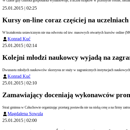
W czasie gdy chińska gospodarka wyhamowuje, a liczba strajków w przemyśle rośnie, niezależ
25.01.2015 | 02:25
Kursy on-line coraz częściej na uczelniach
W kształceniu ustawicznym nie ma odwrotu od tzw. masowych otwartych kursów online (MOOC) 
Konrad Kuć
25.01.2015 | 02:14
Kolejni młodzi naukowcy wyjadą na zagran
Dwunastu młodych naukowców skorzysta ze staży w zagranicznych instytucjach naukowych, p
Konrad Kuć
25.01.2015 | 02:10
Zamawiający doceniają wykonawców pro
Straż gminna w Człuchowie organizując przetarg postawiła nie na niską cenę a na firmy za
Magdalena Sowula
25.01.2015 | 02:00