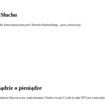
 Słuchu
uchu, kierowanym przez prof. Henryka Skarżyńskiego - pisze wyborcza.pl.
ądzie o pieniądze
Szpital dla Nerwowo i Psychicznie Chorych z Gniezna walczy o pieniądze z Narodowego Funduszu Zdrowia za tzw. na