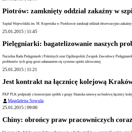
Piotrów: zamknięty oddział zakaźny w sz
25.01.2015 | 11:45
Pielęgniarki: bagatelizowanie naszych pr
Naczelna Rada Pielęgniarek i Położnych oraz Ogólnopolski Związek Zawodowy Pielęgniarek i Położnych wystosowały list otwarty do Premier RP Ewy Kopacz, w którym przedstawiły żądania obu grup zawodowych wobec rządu. Organizacje ostrzegają, że dalsze bagatelizowanie
problemów tych grup grozi załamaniem się systemu opieki zdrowotnej.
25.01.2015 | 11:21
Jest kontrakt na łącznicę kolejową Krakó
PKP PLK podpisały z konsorcjum spółek z grupy Skanska umowę na budowę łącznicy kolejowej
Magdalena Sowula
25.01.2015 | 09:00
Chiny: obrońcy praw pracowniczych coraz 