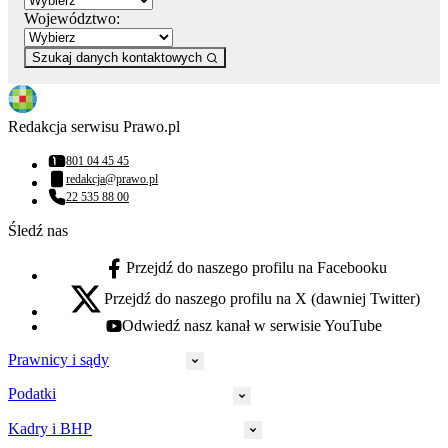
Województwo:
Szukaj danych kontaktowych
Redakcja serwisu Prawo.pl
801 04 45 45
Numer telefonu:
redakcja@prawo.pl
Adres email:
22 535 88 00
Numer telefonu:
Śledź nas
Przejdź do naszego profilu na Facebooku
facebook - otwiera się w nowej karcie
Przejdź do naszego profilu na X (dawniej Twitter)
x - otwiera się w nowej karcie
Odwiedź nasz kanał w serwisie YouTube
youtube - otwiera się w nowej karcie
Prawnicy i sądy
Podatki
Wymiar sprawiedliwości
Prawnicy
Kadry i BHP
PIT
Prokuratura