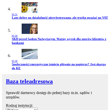
05:31
Przejdź do artykułu:
Lato dobre na działalność nierejestrowaną, ale trzeba uważać na VAT
05:30
Przejdź do artykułu:
SKD przed Sądem Najwyższym. Ważny wyrok dla sporów klientów z
bankami
05:30
Przejdź do artykułu:
Społeczności energetyczne istnieją głównie na papierze? Jest skarga
do KE
Baza teleadresowa
Sprawdź darmowy dostęp do pełnej bazy m.in. sądów i
urzędów.
Rodzaj instytucji: