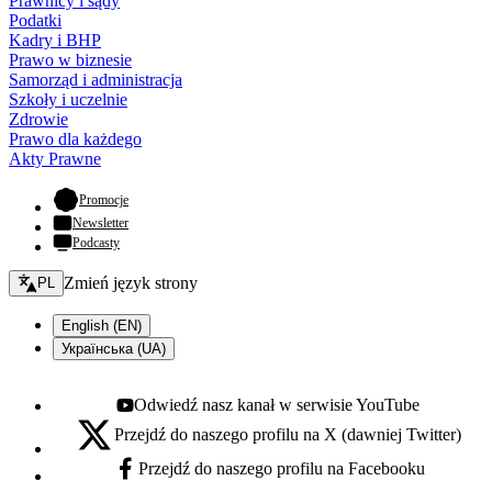
Prawnicy i sądy
Podatki
Kadry i BHP
Prawo w biznesie
Samorząd i administracja
Szkoły i uczelnie
Zdrowie
Prawo dla każdego
Akty Prawne
- otwiera się w nowej karcie
Promocje
Newsletter
Podcasty
Zmień język - bieżący:
Zmień język strony
PL
English (EN)
Українська (UA)
Odwiedź nasz kanał w serwisie YouTube
Youtube - otwiera się w nowej karcie
Przejdź do naszego profilu na X (dawniej Twitter)
X - otwiera się w nowej karcie
Przejdź do naszego profilu na Facebooku
Facebook - otwiera się w nowej karcie