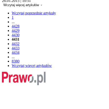
26.01.2015 | 10:51
Wczytaj więcej artykułów
Wczytaj poprzednie artykuły
1
...
4428
4429
4430
4431
4432
4433
4434
...
8380
Wczytaj więcej artykułów