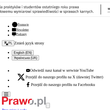
- otwiera się w nowej karcie
Promocje
Newsletter
Podcasty
Zmień język - bieżący:
Zmień język strony
PL
English (EN)
Українська (UA)
Odwiedź nasz kanał w serwisie YouTube
Youtube - otwiera się w nowej karcie
Przejdź do naszego profilu na X (dawniej Twitter)
X - otwiera się w nowej karcie
Przejdź do naszego profilu na Facebooku
Facebook - otwiera się w nowej karcie