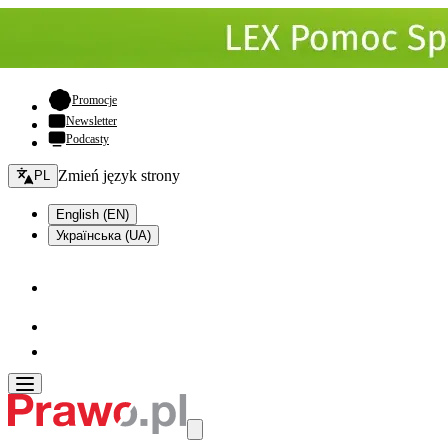
- otwiera się w nowej karcie
Promocje
Newsletter
Podcasty
Zmień język - bieżący:
Zmień język strony
PL
English (EN)
Українська (UA)