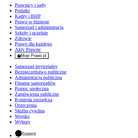
Prawnicy i sądy
Podatki
Kadry i BHP
Prawo w biznesie
Samorząd i administracja
Szkoły i uczelnie
Zdrowie
Prawo dla każdego
Akty Prawne
Moje Prawo.pl
- rejestracja i logowanie do serwisu
Samorząd terytorialny
Bezpieczeństwo publiczne
Administracja publiczna
Finanse samorządów
Pomoc społeczna
Zamówienia publiczne
Kontrola zarządcza
Orzeczenia
Służba cywilna
Wojsko
Wybory
- otwiera się w nowej karcie
Promocje