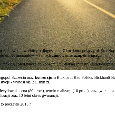
zdniowej obwodnicy o długości ok. 7 km, która połączy ul. Średzką z
a do ul. Kosmonautów w ramach
zamówienia uzupełniającego
.
 rankingu ofert należą do konsorcjum Strabag Infrastruktura Południe,
ergopol-Szczecin oraz
konsorcjum
Bickhardt Bau Polska, Bickhardt B
tycje - wynosi ok. 211 mln zł.
decydowała cena (80 proc.), termin realizacji (10 proc.) oraz gwaran
izacji oraz 10-letni okres gwarancji.
to początek 2015 r.