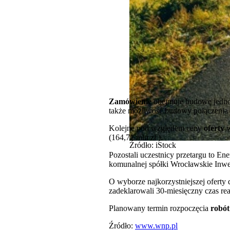
Zamówienie
obejmuje budowę jednoje
także możliwość budowy połączeni
Kolejne pod względem ceny
oferty
w
(164,71 mln zł ).
Źródło: iStock
Pozostali uczestnicy przetargu to En
komunalnej spółki Wrocławskie Inwes
O wyborze najkorzystniejszej oferty 
zadeklarowali 30-miesięczny czas real
Planowany termin rozpoczęcia
robót
Źródło:
www.wnp.pl