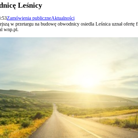
dnicę Leśnicy
8:53
Zamówienia publiczne
Aktualności
iejszą w przetargu na budowę obwodnicy osiedla Leśnica uznał ofertę 
al wnp.pl.