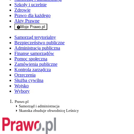
Szkoły i uczelnie
Zdrowie
Prawo dla każdego
Akty Prawne
Moje Prawo.pl
- rejestracja i logowanie do serwisu
Samorząd terytorialny
Bezpieczeństwo publiczne
Administracja publiczna
Finanse samorządów
Pomoc społeczna
Zamówienia publiczne
Kontrola zarządcza
Orzeczenia
Służba cywilna
Wojsko
Wybory
Prawo.pl
Samorząd i administracja
Skanska zbuduje obwodnicę Leśnicy