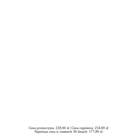
awrońska-Baran , Ewa Wiktorowska, Adam Wiktorowski - otwiera się
Cena promocyjna: 228,60 zł |
Cena regularna: 254,00 zł
Najniższa cena w ostatnich 30 dniach: 177,80 zł