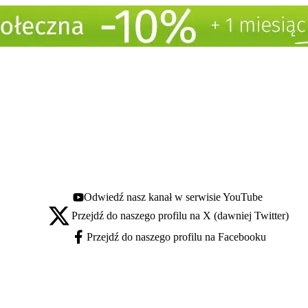
Odwiedź nasz kanał w serwisie YouTube
Youtube - otwiera się w nowej karcie
Przejdź do naszego profilu na X (dawniej Twitter)
X - otwiera się w nowej karcie
Przejdź do naszego profilu na Facebooku
Facebook - otwiera się w nowej karcie