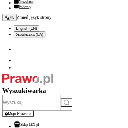
Newsletter
Podcasty
Zmień język - bieżący:
Zmień język strony
PL
English (EN)
Українська (UA)
Wyszukiwarka
Szukaj
Moje Prawo.pl
- rejestracja i logowanie do serwisu
otwiera się w nowej karcie
Sklep LEX.pl