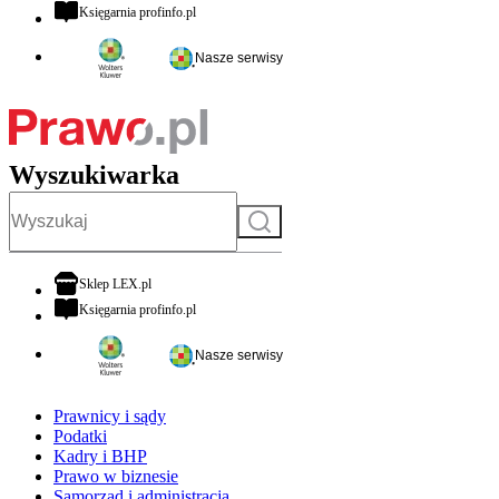
otwiera się w nowej karcie
Księgarnia profinfo.pl
Nasze serwisy
Wyszukiwarka
Szukaj
otwiera się w nowej karcie
Sklep LEX.pl
otwiera się w nowej karcie
Księgarnia profinfo.pl
Nasze serwisy
Prawnicy i sądy
Podatki
Kadry i BHP
Prawo w biznesie
Samorząd i administracja