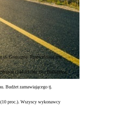
 ul. Graniczną. Przewidziana jest
 Strabag (144,03 mln zł) i Budimeksu
au. Budżet zamawiającego tj.
cja (10 proc.). Wszyscy wykonawcy