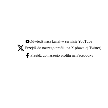
Odwiedź nasz kanał w serwisie YouTube
Youtube - otwiera się w nowej karcie
Przejdź do naszego profilu na X (dawniej Twitter)
X - otwiera się w nowej karcie
Przejdź do naszego profilu na Facebooku
Facebook - otwiera się w nowej karcie