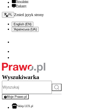
Newsletter
Podcasty
Zmień język - bieżący:
Zmień język strony
PL
English (EN)
Українська (UA)
Wyszukiwarka
Szukaj
Moje Prawo.pl
- rejestracja i logowanie do serwisu
otwiera się w nowej karcie
Sklep LEX.pl