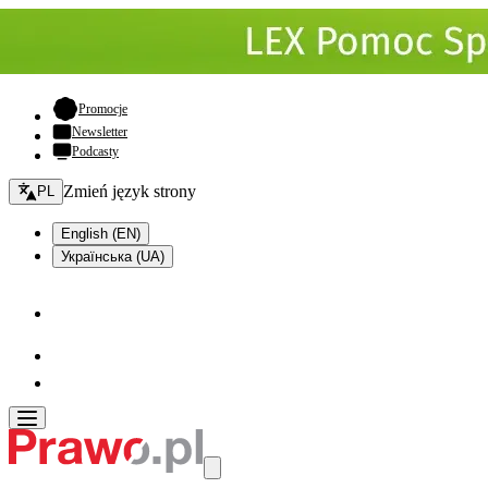
- otwiera się w nowej karcie
Promocje
Newsletter
Podcasty
Zmień język - bieżący:
Zmień język strony
PL
English (EN)
Українська (UA)