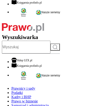
otwiera się w nowej karcie
Księgarnia profinfo.pl
Nasze serwisy
Wyszukiwarka
Szukaj
otwiera się w nowej karcie
Sklep LEX.pl
otwiera się w nowej karcie
Księgarnia profinfo.pl
Nasze serwisy
Prawnicy i sądy
Podatki
Kadry i BHP
Prawo w biznesie
Samorząd i administracja