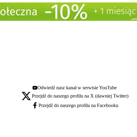
Odwiedź nasz kanał w serwisie YouTube
Youtube - otwiera się w nowej karcie
Przejdź do naszego profilu na X (dawniej Twitter)
X - otwiera się w nowej karcie
Przejdź do naszego profilu na Facebooku
Facebook - otwiera się w nowej karcie