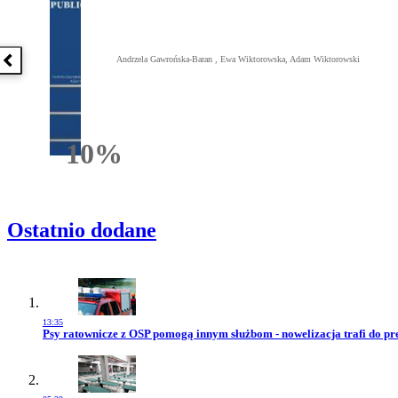
Andrzela Gawrońska-Baran , Ewa Wiktorowska, Adam Wiktorowski
Poprzednia książka
10%
Rabatu
Ostatnio dodane
13:35
Przejdź do artykułu:
Psy ratownicze z OSP pomogą innym służbom - nowelizacja trafi do pr