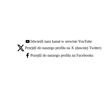
Odwiedź nasz kanał w serwisie YouTube
Youtube - otwiera się w nowej karcie
Przejdź do naszego profilu na X (dawniej Twitter)
X - otwiera się w nowej karcie
Przejdź do naszego profilu na Facebooku
Facebook - otwiera się w nowej karcie