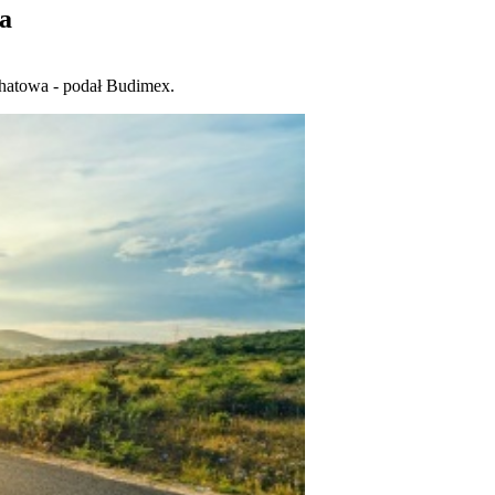
a
chatowa - podał Budimex.