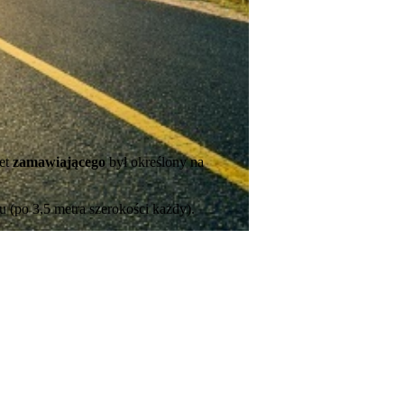
żet
zamawiającego
był określony na
 (po 3,5 metra szerokości każdy).
 w nowym oknie