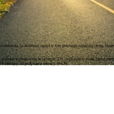
formowała, że Budimex złożył w tym przetargu najtańszą ofertę. Bud
 zostanie wybudowana w systemie 2+1, czyli będzie miała 3 pasy ruchu
 19 miesięcy od podpisania umowy. (PAP)
awrońska-Baran , Ewa Wiktorowska, Adam Wiktorowski - otwiera się