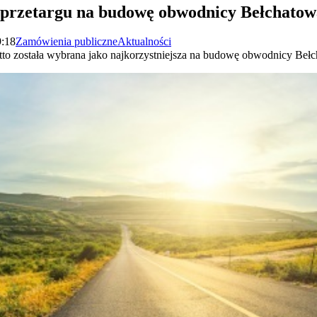
 przetargu na budowę obwodnicy Bełchatow
9:18
Zamówienia publiczne
Aktualności
tto została wybrana jako najkorzystniejsza na budowę obwodnicy Beł