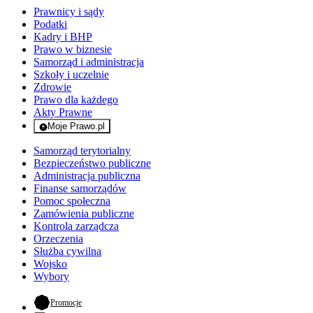
Prawnicy i sądy
Podatki
Kadry i BHP
Prawo w biznesie
Samorząd i administracja
Szkoły i uczelnie
Zdrowie
Prawo dla każdego
Akty Prawne
Moje Prawo.pl
- rejestracja i logowanie do serwisu
Samorząd terytorialny
Bezpieczeństwo publiczne
Administracja publiczna
Finanse samorządów
Pomoc społeczna
Zamówienia publiczne
Kontrola zarządcza
Orzeczenia
Służba cywilna
Wojsko
Wybory
- otwiera się w nowej karcie
Promocje