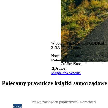
W połowie października
GDDKiA
in
215,3 mln zł brutto.
Nowa trasa ma mieć 11 km długości i
Roboty
mają zakończyć się w ciągu
Źródło: iStock
Autor:
Magdalena Sowula
Polecamy prawnicze książki samorządowe
Przejdź do: Prawo zamówień publicznych. Komentarz, Andrzela G
Prawo zamówień publicznych. Komentarz