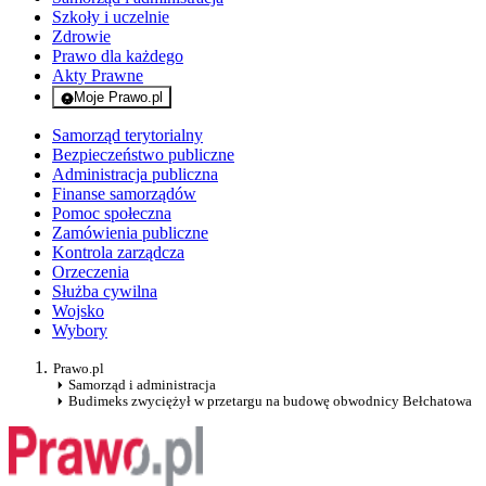
Szkoły i uczelnie
Zdrowie
Prawo dla każdego
Akty Prawne
Moje Prawo.pl
- rejestracja i logowanie do serwisu
Samorząd terytorialny
Bezpieczeństwo publiczne
Administracja publiczna
Finanse samorządów
Pomoc społeczna
Zamówienia publiczne
Kontrola zarządcza
Orzeczenia
Służba cywilna
Wojsko
Wybory
Prawo.pl
Samorząd i administracja
Budimeks zwyciężył w przetargu na budowę obwodnicy Bełchatowa