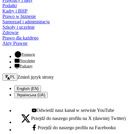
Prawnicy i sądy
Podatki
Kadry i BHP
Prawo w biznesie
Samorząd i administracja
Szkoły i uczelnie
Zdrowie
Prawo dla każdego
Akty Prawne
- otwiera się w nowej karcie
Promocje
Newsletter
Podcasty
Zmień język - bieżący:
Zmień język strony
PL
English (EN)
Українська (UA)
Odwiedź nasz kanał w serwisie YouTube
Youtube - otwiera się w nowej karcie
Przejdź do naszego profilu na X (dawniej Twitter)
X - otwiera się w nowej karcie
Przejdź do naszego profilu na Facebooku
Facebook - otwiera się w nowej karcie