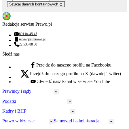
Szukaj danych kontaktowych
Redakcja serwisu Prawo.pl
801 04 45 45
Numer telefonu:
redakcja@prawo.pl
Adres email:
22 535 88 00
Numer telefonu:
Śledź nas
Przejdź do naszego profilu na Facebooku
facebook - otwiera się w nowej karcie
Przejdź do naszego profilu na X (dawniej Twitter)
x - otwiera się w nowej karcie
Odwiedź nasz kanał w serwisie YouTube
youtube - otwiera się w nowej karcie
Prawnicy i sądy
Podatki
Wymiar sprawiedliwości
Prawnicy
Kadry i BHP
PIT
Prokuratura
CIT
Prawo w biznesie
Samorząd i administracja
Policja
Prawo pracy
VAT
Rynek