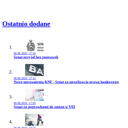
Ostatnio dodane
06.08.2026 | 17:55
Przejdź do artykułu:
Senat przyjął bez poprawek
06.08.2026 | 17:15
Przejdź do artykułu:
Nowe uprawnienia KNF - Senat za nowelizacją prawa bankowego
06.08.2026 | 17:05
Przejdź do artykułu:
Senat za poprawkami do zmian w VAT
06.08.2026 | 16:25