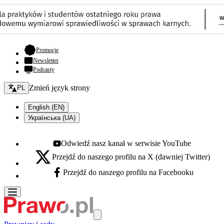
- otwiera się w nowej karcie
Promocje
Newsletter
Podcasty
Zmień język - bieżący:
Zmień język strony
PL
English (EN)
Українська (UA)
Odwiedź nasz kanał w serwisie YouTube
Youtube - otwiera się w nowej karcie
Przejdź do naszego profilu na X (dawniej Twitter)
X - otwiera się w nowej karcie
Przejdź do naszego profilu na Facebooku
Facebook - otwiera się w nowej karcie