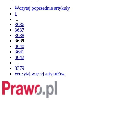
Wczytaj poprzednie artykuły
1
...
3636
3637
3638
3639
3640
3641
3642
...
8379
Wczytaj więcej artykułów