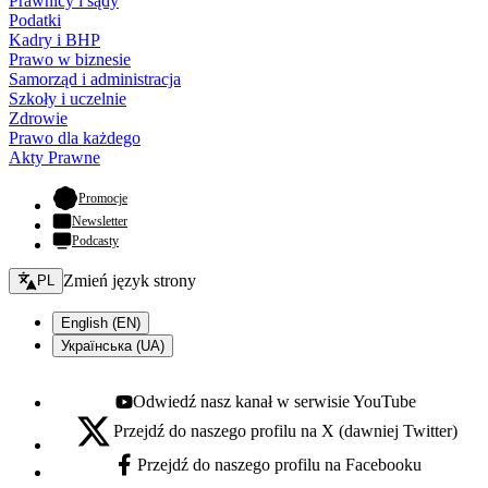
Prawnicy i sądy
Podatki
Kadry i BHP
Prawo w biznesie
Samorząd i administracja
Szkoły i uczelnie
Zdrowie
Prawo dla każdego
Akty Prawne
- otwiera się w nowej karcie
Promocje
Newsletter
Podcasty
Zmień język - bieżący:
Zmień język strony
PL
English (EN)
Українська (UA)
Odwiedź nasz kanał w serwisie YouTube
Youtube - otwiera się w nowej karcie
Przejdź do naszego profilu na X (dawniej Twitter)
X - otwiera się w nowej karcie
Przejdź do naszego profilu na Facebooku
Facebook - otwiera się w nowej karcie