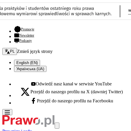
- otwiera się w nowej karcie
Promocje
Newsletter
Podcasty
Zmień język - bieżący:
Zmień język strony
PL
English (EN)
Українська (UA)
Odwiedź nasz kanał w serwisie YouTube
Youtube - otwiera się w nowej karcie
Przejdź do naszego profilu na X (dawniej Twitter)
X - otwiera się w nowej karcie
Przejdź do naszego profilu na Facebooku
Facebook - otwiera się w nowej karcie