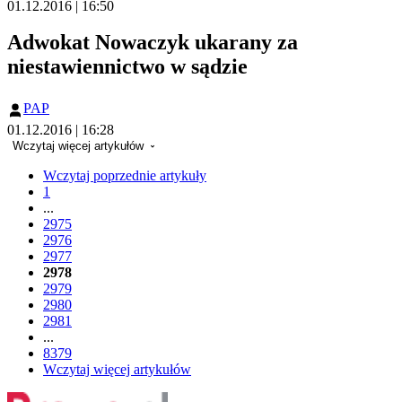
01.12.2016 | 16:50
Adwokat Nowaczyk ukarany za
niestawiennictwo w sądzie
PAP
01.12.2016 | 16:28
Wczytaj więcej artykułów
Wczytaj poprzednie artykuły
1
...
2975
2976
2977
2978
2979
2980
2981
...
8379
Wczytaj więcej artykułów