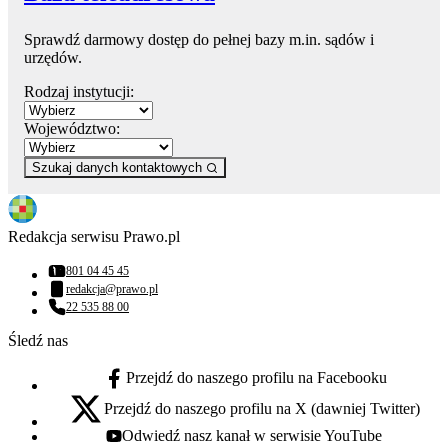
Sprawdź darmowy dostęp do pełnej bazy m.in. sądów i
urzędów.
Rodzaj instytucji:
Województwo:
Szukaj danych kontaktowych
Redakcja serwisu Prawo.pl
801 04 45 45
Numer telefonu:
redakcja@prawo.pl
Adres email:
22 535 88 00
Numer telefonu:
Śledź nas
Przejdź do naszego profilu na Facebooku
facebook - otwiera się w nowej karcie
Przejdź do naszego profilu na X (dawniej Twitter)
x - otwiera się w nowej karcie
Odwiedź nasz kanał w serwisie YouTube
youtube - otwiera się w nowej karcie