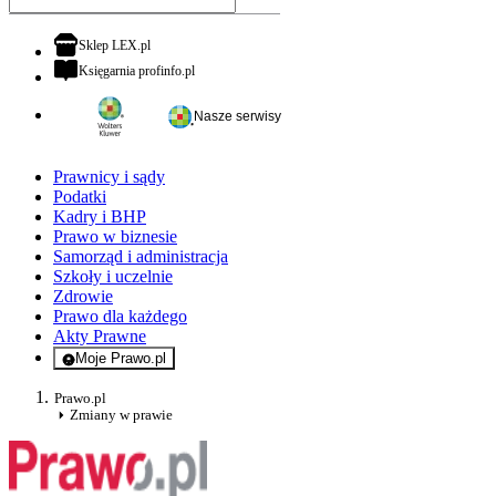
otwiera się w nowej karcie
Sklep LEX.pl
otwiera się w nowej karcie
Księgarnia profinfo.pl
Nasze serwisy
Prawnicy i sądy
Podatki
Kadry i BHP
Prawo w biznesie
Samorząd i administracja
Szkoły i uczelnie
Zdrowie
Prawo dla każdego
Akty Prawne
Moje Prawo.pl
- rejestracja i logowanie do serwisu
Prawo.pl
Zmiany w prawie