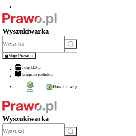
Wyszukiwarka
Szukaj
Moje Prawo.pl
- rejestracja i logowanie do serwisu
otwiera się w nowej karcie
Sklep LEX.pl
otwiera się w nowej karcie
Księgarnia profinfo.pl
Nasze serwisy
Wyszukiwarka
Szukaj