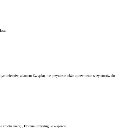
łasu.
nych efektów, zdaniem Związku, nie przyniesie także uprawnienie wizytatorów do
Minister gospodarki zdecydował, że spalanie pełnowartościowego drewna w energetyce od 2013 r. nie będzie dotowane. Obecnie tzw. współspalanie drewna jest traktowane jako odnawialne źródło energii, któremu przysługuje wsparcie.