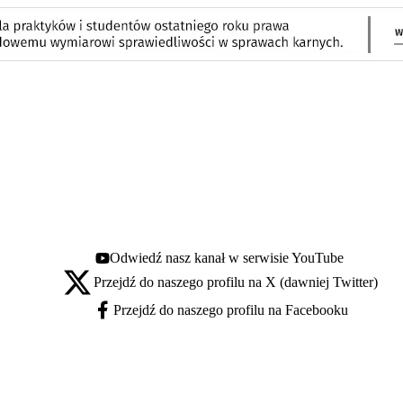
Odwiedź nasz kanał w serwisie YouTube
Youtube - otwiera się w nowej karcie
Przejdź do naszego profilu na X (dawniej Twitter)
X - otwiera się w nowej karcie
Przejdź do naszego profilu na Facebooku
Facebook - otwiera się w nowej karcie