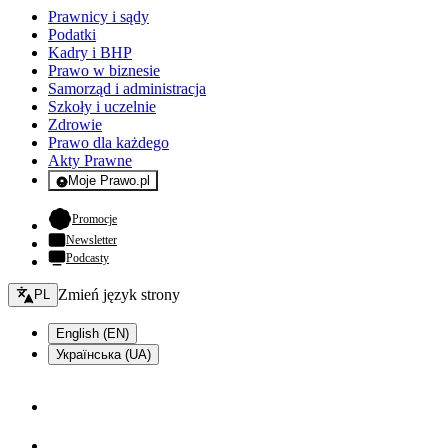
Prawnicy i sądy
Podatki
Kadry i BHP
Prawo w biznesie
Samorząd i administracja
Szkoły i uczelnie
Zdrowie
Prawo dla każdego
Akty Prawne
Moje Prawo.pl
- rejestracja i logowanie do serwisu
- otwiera się w nowej karcie
Promocje
Newsletter
Podcasty
Zmień język - bieżący:
Zmień język strony
PL
English (EN)
Українська (UA)