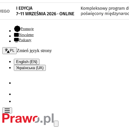
- otwiera się w nowej karcie
Promocje
Newsletter
Podcasty
Zmień język - bieżący:
Zmień język strony
PL
English (EN)
Українська (UA)