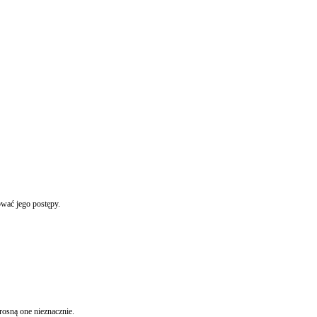
wać jego postępy.
W następnym roku stawka podatku leśnego wyniesie 41,01 zł (1 ha lasu), natomiast stawka podatku rolnego 189,65 zł (1 ha gruntu rolnego). W porównaniu do stawek obowiązujących wzrosną one nieznacznie.