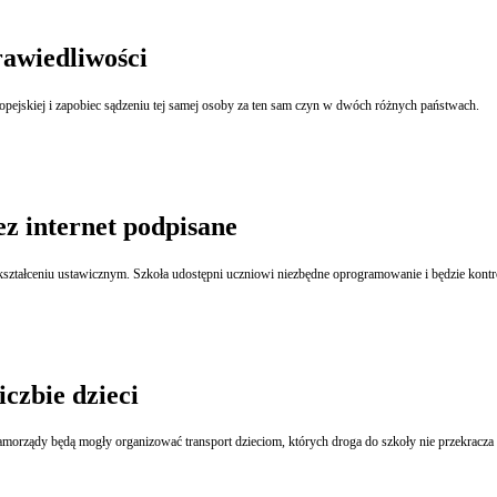
rawiedliwości
W środę weszły w życie przepisy, które mają ułatwić postępowanie karne w ramach Unii Europejskiej i zapobiec sądzeniu tej samej osoby za ten sam czyn w dwóch różnych państwach.
z internet podpisane
 kształceniu ustawicznym. Szkoła udostępni uczniowi niezbędne oprogramowanie i będzie kontr
czbie dzieci
rządy będą mogły organizować transport dzieciom, których droga do szkoły nie przekracza 