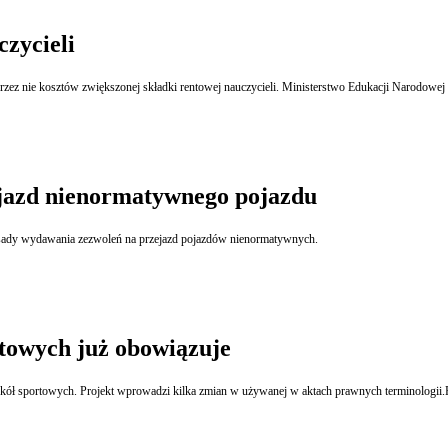
czycieli
przez nie kosztów zwiększonej składki rentowej nauczycieli. Ministerstwo Edukacji Narodowe
ejazd nienormatywnego pojazdu
Od piątku obowiązuje nowelizacja ustawy Prawo o ruchu drogowym, która zmienia m.in. zasady wydawania zezwoleń na przejazd pojazdów nienormatywnych.
towych już obowiązuje
ół sportowych. Projekt wprowadzi kilka zmian w używanej w aktach prawnych terminologii.R