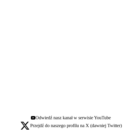
Odwiedź nasz kanał w serwisie YouTube
Youtube - otwiera się w nowej karcie
Przejdź do naszego profilu na X (dawniej Twitter)
X - otwiera się w nowej karcie