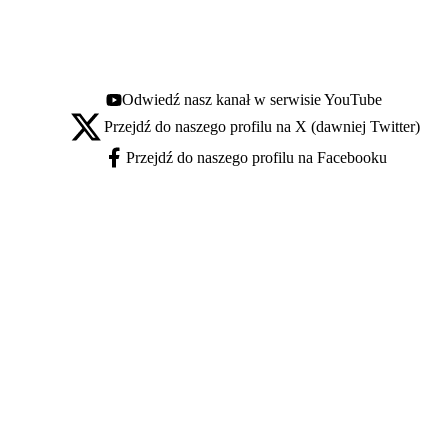
Odwiedź nasz kanał w serwisie YouTube
Youtube - otwiera się w nowej karcie
Przejdź do naszego profilu na X (dawniej Twitter)
X - otwiera się w nowej karcie
Przejdź do naszego profilu na Facebooku
Facebook - otwiera się w nowej karcie