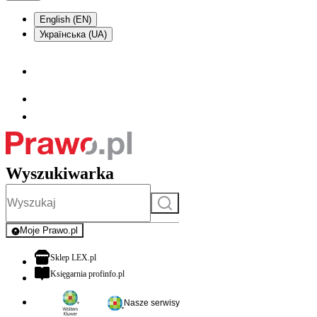
English (EN)
Українська (UA)
Wyszukiwarka
Szukaj
Moje Prawo.pl
- rejestracja i logowanie do serwisu
otwiera się w nowej karcie
Sklep LEX.pl
otwiera się w nowej karcie
Księgarnia profinfo.pl
Nasze serwisy