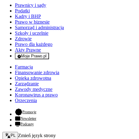
Prawnicy i sądy
Podatki
Kadry i BHP
Prawo w biznesie
Samorząd i administracja
Szkoły i uczelnie
Zdrowie
Prawo dla każdego
Akty Prawne
Moje Prawo.pl
- rejestracja i logowanie do serwisu
Farmacja
Finansowanie zdrowia
Opieka zdrowotna
Zarządzanie
Zawody medyczne
Koronawirus a prawo
Orzeczenia
- otwiera się w nowej karcie
Promocje
Newsletter
Podcasty
Zmień język - bieżący:
Zmień język strony
PL