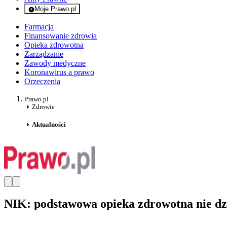
Moje Prawo.pl
- rejestracja i logowanie do serwisu
Farmacja
Finansowanie zdrowia
Opieka zdrowotna
Zarządzanie
Zawody medyczne
Koronawirus a prawo
Orzeczenia
Prawo.pl
Zdrowie
Aktualności
NIK: podstawowa opieka zdrowotna nie dzi