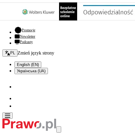
- otwiera się w nowej karcie
Promocje
Newsletter
Podcasty
Zmień język - bieżący:
Zmień język strony
PL
English (EN)
Українська (UA)