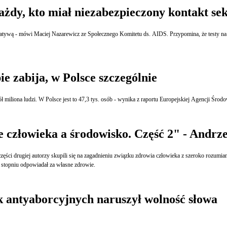
ażdy, kto miał niezabezpieczony kontakt se
watywą - mówi Maciej Nazarewicz ze Społecznego Komitetu ds. AIDS. Przypomina, że testy 
 zabija, w Polsce szczególnie
miliona ludzi. W Polsce jest to 47,3 tys. osób - wynika z raportu Europejskiej Agencji Środ
człowieka a środowisko. Część 2" - Andrze
 części drugiej autorzy skupili się na zagadnieniu związku zdrowia człowieka z szeroko rozum
 stopniu odpowiadał za własne zdrowie.
k antyaborcyjnych naruszył wolność słowa