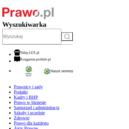
Wyszukiwarka
Szukaj
otwiera się w nowej karcie
Sklep LEX.pl
otwiera się w nowej karcie
Księgarnia profinfo.pl
Nasze serwisy
Prawnicy i sądy
Podatki
Kadry i BHP
Prawo w biznesie
Samorząd i administracja
Szkoły i uczelnie
Zdrowie
Prawo dla każdego
Akty Prawne