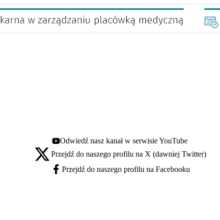
Odwiedź nasz kanał w serwisie YouTube
Youtube - otwiera się w nowej karcie
Przejdź do naszego profilu na X (dawniej Twitter)
X - otwiera się w nowej karcie
Przejdź do naszego profilu na Facebooku
Facebook - otwiera się w nowej karcie