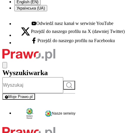
English (EN)
Українська (UA)
Odwiedź nasz kanał w serwisie YouTube
Youtube - otwiera się w nowej karcie
Przejdź do naszego profilu na X (dawniej Twitter)
X - otwiera się w nowej karcie
Przejdź do naszego profilu na Facebooku
Facebook - otwiera się w nowej karcie
Wyszukiwarka
Szukaj
Moje Prawo.pl
- rejestracja i logowanie do serwisu
Nasze serwisy