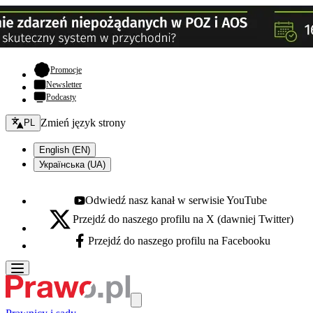
- otwiera się w nowej karcie
Promocje
Newsletter
Podcasty
Zmień język - bieżący:
Zmień język strony
PL
English (EN)
Українська (UA)
Odwiedź nasz kanał w serwisie YouTube
Youtube - otwiera się w nowej karcie
Przejdź do naszego profilu na X (dawniej Twitter)
X - otwiera się w nowej karcie
Przejdź do naszego profilu na Facebooku
Facebook - otwiera się w nowej karcie