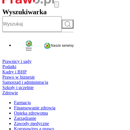
Wyszukiwarka
Szukaj
Nasze serwisy
Prawnicy i sądy
Podatki
Kadry i BHP
Prawo w biznesie
Samorząd i administracja
Szkoły i uczelnie
Zdrowie
Farmacja
Finansowanie zdrowia
Opieka zdrowotna
Zarządzanie
Zawody medyczne
Koronawirus a prawo