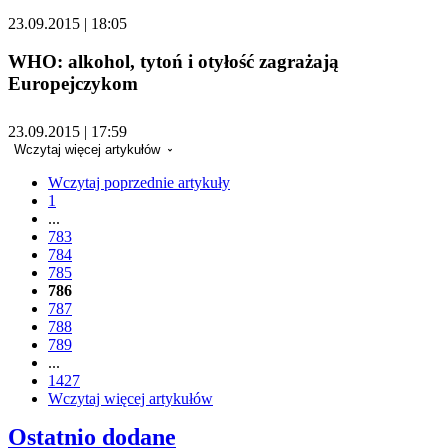
23.09.2015 | 18:05
WHO: alkohol, tytoń i otyłość zagrażają
Europejczykom
23.09.2015 | 17:59
Wczytaj więcej artykułów
Wczytaj poprzednie artykuły
1
...
783
784
785
786
787
788
789
...
1427
Wczytaj więcej artykułów
Ostatnio dodane