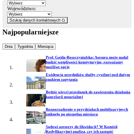
Województwo:
Szukaj danych kontaktowych
Najpopularniejsze
Najpopularniejsze wiadomości z
Najpopularniejsze wiadomości z
Najpopularniejsze wiadomości z
Dnia
Tygodnia
Miesiąca
Prof. Gajda-Roszczynialska: Asesura może nadal
budzić wątpliwości konstytucyjne, rozważamy
możliwe opcje
Ewidencja urzędników służby cywilnej pod dużym
znakiem zapytania
Będzie więcej przesłanek do zawieszenia działania
kancelarii notarialnej
Rozporządzenie o przydziałach mobilizacyjnych
zniknęło po niespełna miesiącu
Sądowi asesorzy do likwidacji? W Komisji
Kodyfikacyjnej analiza, czy ich zastąpić