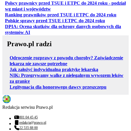
Polscy prawnicy przed TSUE i ETPC do 2024 roku - podział
otwiera się w nowej karcie
wg miast i województw
otwiera
Ranking prawników przed TSUE i ETPC do 2024 roku
otwiera się w
Polskie sprawy przed TSUE i ETPC do 2024 roku
DPIA: Ocena skutków dla ochrony danych osobowych dla
otwiera się w nowej karcie
systemów AI
Prawo.pl radzi
Odroczenie rozprawy z powodu choroby? Zaświadczenie
lekarza nie zawsze potrzebne
Jak założyć indywidualną praktykę lekarską
NIK: Przegrywamy walkę z nielegalnym wywozem leków
za granicę
Legitymacja dla honorowego dawcy przeszczepu
Redakcja serwisu Prawo.pl
801 04 45 45
Numer telefonu:
redakcja@prawo.pl
Adres email:
22 535 88 00
Numer telefonu: