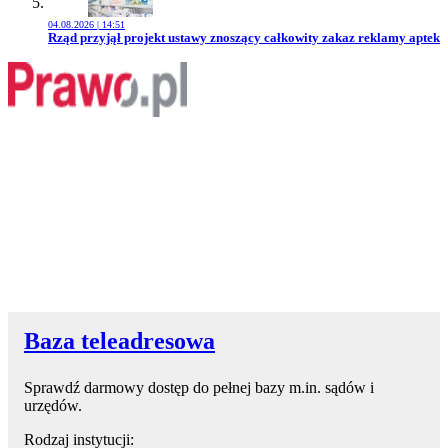
04.08.2026 | 14:51
Przejdź do artykułu:
Rząd przyjął projekt ustawy znoszący całkowity zakaz reklamy aptek
Baza teleadresowa
Sprawdź darmowy dostęp do pełnej bazy m.in. sądów i
urzędów.
Rodzaj instytucji: