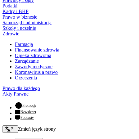
Prawnicy i sądy
Podatki
Kadry i BHP
Prawo w biznesie
Samorząd i administracja
Szkoły i uczelnie
Zdrowie
Farmacja
Finansowanie zdrowia
Opieka zdrowotna
Zarządzanie
Zawody medyczne
Koronawirus a prawo
Orzeczenia
Prawo dla każdego
Akty Prawne
- otwiera się w nowej karcie
Promocje
Newsletter
Podcasty
Zmień język - bieżący:
Zmień język strony
PL