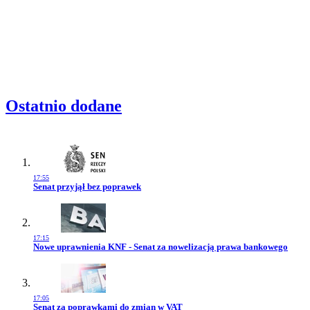
Ostatnio dodane
17:55
Przejdź do artykułu:
Senat przyjął bez poprawek
17:15
Przejdź do artykułu:
Nowe uprawnienia KNF - Senat za nowelizacją prawa bankowego
17:05
Przejdź do artykułu:
Senat za poprawkami do zmian w VAT