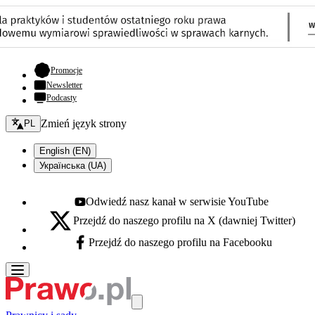
- otwiera się w nowej karcie
Promocje
Newsletter
Podcasty
Zmień język - bieżący:
Zmień język strony
PL
English (EN)
Українська (UA)
Odwiedź nasz kanał w serwisie YouTube
Youtube - otwiera się w nowej karcie
Przejdź do naszego profilu na X (dawniej Twitter)
X - otwiera się w nowej karcie
Przejdź do naszego profilu na Facebooku
Facebook - otwiera się w nowej karcie