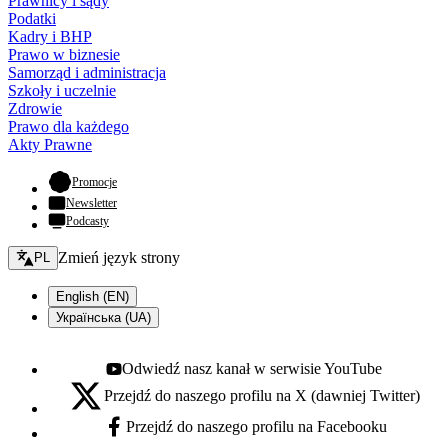
Prawnicy i sądy
Podatki
Kadry i BHP
Prawo w biznesie
Samorząd i administracja
Szkoły i uczelnie
Zdrowie
Prawo dla każdego
Akty Prawne
- otwiera się w nowej karcie
Promocje
Newsletter
Podcasty
Zmień język - bieżący:
Zmień język strony
PL
English (EN)
Українська (UA)
Odwiedź nasz kanał w serwisie YouTube
Youtube - otwiera się w nowej karcie
Przejdź do naszego profilu na X (dawniej Twitter)
X - otwiera się w nowej karcie
Przejdź do naszego profilu na Facebooku
Facebook - otwiera się w nowej karcie