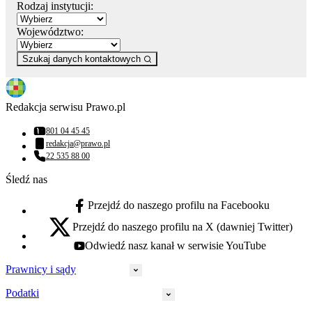
Rodzaj instytucji:
Województwo:
Szukaj danych kontaktowych
Redakcja serwisu Prawo.pl
801 04 45 45
Numer telefonu:
redakcja@prawo.pl
Adres email:
22 535 88 00
Numer telefonu:
Śledź nas
Przejdź do naszego profilu na Facebooku
facebook - otwiera się w nowej karcie
Przejdź do naszego profilu na X (dawniej Twitter)
x - otwiera się w nowej karcie
Odwiedź nasz kanał w serwisie YouTube
youtube - otwiera się w nowej karcie
Prawnicy i sądy
Podatki
Wymiar sprawiedliwości