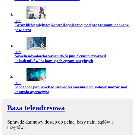
16:25
Przejdź do artykułu:
Coraz bliżej większej kontroli społecznej nad programami ochrony
powietrza
16:24
Przejdź do artykułu:
Nowela adwokacka wraca do Sejmu, Senat przywrócił
"akademików" w komisjach egzaminacyjnych
16:15
Przejdź do artykułu:
Senat chce poprawek w ustawie wzmacniającej sądowy nadzór nad
kontrolą operacyjną
Baza teleadresowa
Sprawdź darmowy dostęp do pełnej bazy m.in. sądów i
urzędów.