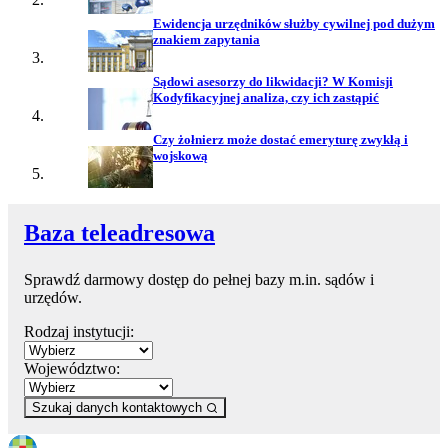
Ewidencja urzędników służby cywilnej pod dużym
znakiem zapytania
Sądowi asesorzy do likwidacji? W Komisji
Kodyfikacyjnej analiza, czy ich zastąpić
Czy żołnierz może dostać emeryturę zwykłą i
wojskową
Baza teleadresowa
Sprawdź darmowy dostęp do pełnej bazy m.in. sądów i
urzędów.
Rodzaj instytucji:
Województwo:
Szukaj danych kontaktowych