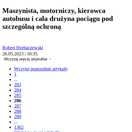
Maszynista, motorniczy, kierowca
autobusu i cała drużyna pociągu pod
szczególną ochroną
Robert Horbaczewski
26.05.2023 | 10:35
Wczytaj więcej artykułów
Wczytaj poprzednie artykuły
1
...
283
284
285
286
287
288
289
...
1362