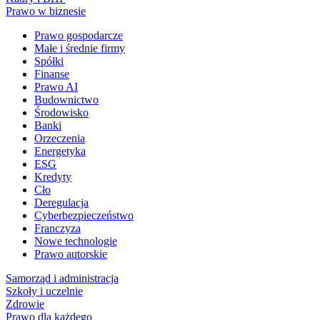
Prawo w biznesie
Prawo gospodarcze
Małe i średnie firmy
Spółki
Finanse
Prawo AI
Budownictwo
Środowisko
Banki
Orzeczenia
Energetyka
ESG
Kredyty
Cło
Deregulacja
Cyberbezpieczeństwo
Franczyza
Nowe technologie
Prawo autorskie
Samorząd i administracja
Szkoły i uczelnie
Zdrowie
Prawo dla każdego