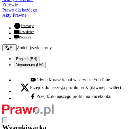
Zdrowie
Prawo dla każdego
Akty Prawne
- otwiera się w nowej karcie
Promocje
Newsletter
Podcasty
Zmień język - bieżący:
Zmień język strony
PL
English (EN)
Українська (UA)
Odwiedź nasz kanał w serwisie YouTube
Youtube - otwiera się w nowej karcie
Przejdź do naszego profilu na X (dawniej Twitter)
X - otwiera się w nowej karcie
Przejdź do naszego profilu na Facebooku
Facebook - otwiera się w nowej karcie
Wyszukiwarka