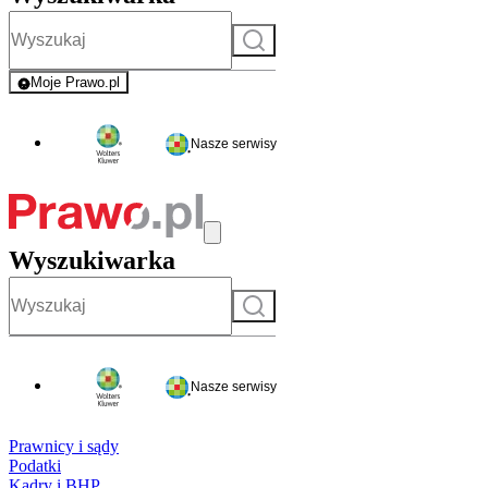
Szukaj
Moje Prawo.pl
- rejestracja i logowanie do serwisu
Nasze serwisy
Wyszukiwarka
Szukaj
Nasze serwisy
Prawnicy i sądy
Podatki
Kadry i BHP