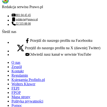
Redakcja serwisu Prawo.pl
801 04 45 45
Numer telefonu:
redakcja@prawo.pl
Adres email:
22 535 88 00
Numer telefonu:
Śledź nas
Przejdź do naszego profilu na Facebooku
facebook - otwiera się w nowej karcie
Przejdź do naszego profilu na X (dawniej Twitter)
x - otwiera się w nowej karcie
Odwiedź nasz kanał w serwisie YouTube
youtube - otwiera się w nowej karcie
O nas
Zespół
Kontakt
Regulamin
Księgarnia Profinfo.pl
Wolters Kluwer
FEPI
FPOP
Mapa strony
Polityka prywatności
Pomoc