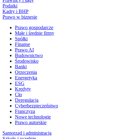
Prawnicy i sądy
Podatki
Kadry i BHP
Prawo w biznesie
Prawo gospodarcze
Małe i średnie firmy
Spółki
Finanse
Prawo AI
Budownictwo
Środowisko
Banki
Orzeczenia
Energetyka
ESG
Kredyty
Cło
Deregulacja
Cyberbezpieczeństwo
Franczyza
Nowe technologie
Prawo autorskie
Samorząd i administracja
Szkoły i uczelnie