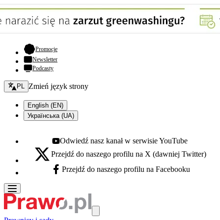
- otwiera się w nowej karcie
Promocje
Newsletter
Podcasty
Zmień język - bieżący:
Zmień język strony
PL
English (EN)
Українська (UA)
Odwiedź nasz kanał w serwisie YouTube
Youtube - otwiera się w nowej karcie
Przejdź do naszego profilu na X (dawniej Twitter)
X - otwiera się w nowej karcie
Przejdź do naszego profilu na Facebooku
Facebook - otwiera się w nowej karcie