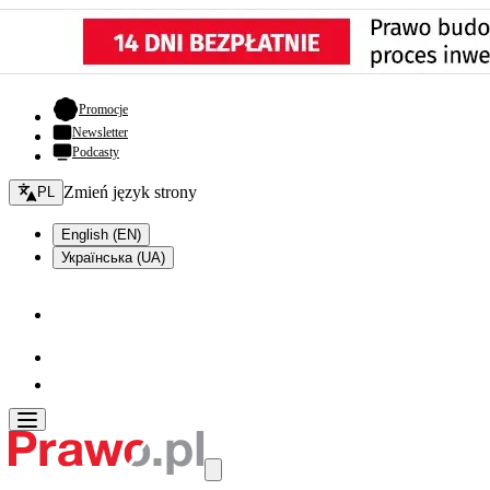
- otwiera się w nowej karcie
Promocje
Newsletter
Podcasty
Zmień język - bieżący:
Zmień język strony
PL
English (EN)
Українська (UA)