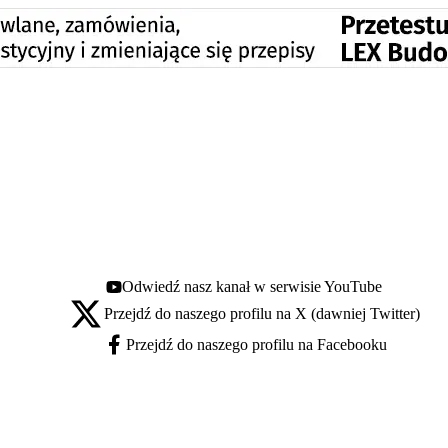
Odwiedź nasz kanał w serwisie YouTube
Youtube - otwiera się w nowej karcie
Przejdź do naszego profilu na X (dawniej Twitter)
X - otwiera się w nowej karcie
Przejdź do naszego profilu na Facebooku
Facebook - otwiera się w nowej karcie