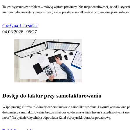
To jest systemowy problem – mówią wprost prawnicy. Nie mają wątpliwości, że od 1 styczni
im prawo do emerytury pomostowej, ale w praktyce są całkowicie pozbawione jakiejkolwiek
Grażyna J. Leśniak
04.03.2026 | 05:27
Dostęp do faktur przy samofakturowaniu
Współpracuję z firmą, z którą zawarłem umowę o samofakturowanie. Faktury wystawione p
dokonujący samofakturowania będzie miał dostęp do wszystkich faktur sprzedażowych i z
rzecz? Na pytanie Czytelnika odpowiada Rafał Styczyński, doradca podatkowy.