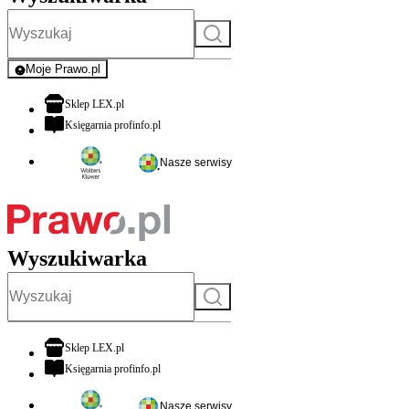
Szukaj
Moje Prawo.pl
- rejestracja i logowanie do serwisu
otwiera się w nowej karcie
Sklep LEX.pl
otwiera się w nowej karcie
Księgarnia profinfo.pl
Nasze serwisy
Wyszukiwarka
Szukaj
otwiera się w nowej karcie
Sklep LEX.pl
otwiera się w nowej karcie
Księgarnia profinfo.pl
Nasze serwisy