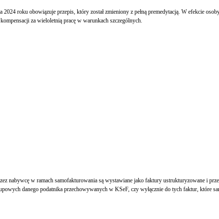
a 2024 roku obowiązuje przepis, który został zmieniony z pełną premedytacją. W efekcie oso
 kompensacji za wieloletnią pracę w warunkach szczególnych.
rzez nabywcę w ramach samofakturowania są wystawiane jako faktury ustrukturyzowane i pr
akupowych danego podatnika przechowywanych w KSeF, czy wyłącznie do tych faktur, które 