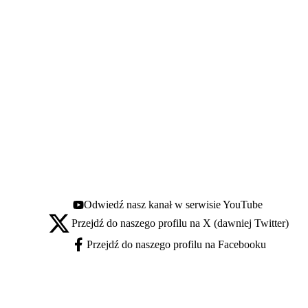
Odwiedź nasz kanał w serwisie YouTube
Youtube - otwiera się w nowej karcie
Przejdź do naszego profilu na X (dawniej Twitter)
X - otwiera się w nowej karcie
Przejdź do naszego profilu na Facebooku
Facebook - otwiera się w nowej karcie