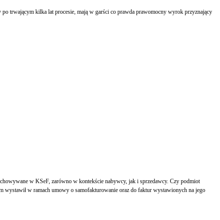
by po trwającym kilka lat procesie, mają w garści co prawda prawomocny wyrok przyznający
zechowywane w KSeF, zarówno w kontekście nabywcy, jak i sprzedawcy. Czy podmiot
sam wystawił w ramach umowy o samofakturowanie oraz do faktur wystawionych na jego