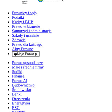
Prawnicy i sądy
Podatki
Kadry i BHP
Prawo w biznesie
Samorząd i administracja
Szkoły i uczelnie
Zdrowie
Prawo dla każdego
Akty Prawne
Moje Prawo.pl
- rejestracja i logowanie do serwisu
Prawo gospodarcze
Małe i średnie firmy
Spółki
Finanse
Prawo AI
Budownictwo
Środowisko
Banki
Orzeczenia
Energetyka
ESG