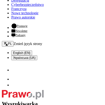
Deregulacja
Cyberbezpieczeństwo
Franczyza
Nowe technologie
Prawo autorskie
- otwiera się w nowej karcie
Promocje
Newsletter
Podcasty
Zmień język - bieżący:
Zmień język strony
PL
English (EN)
Українська (UA)
Wyszukiwarka