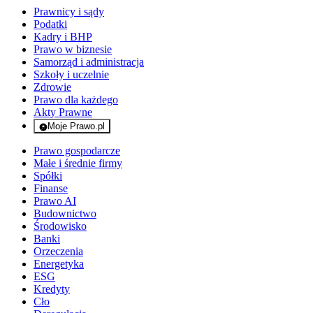
Prawnicy i sądy
Podatki
Kadry i BHP
Prawo w biznesie
Samorząd i administracja
Szkoły i uczelnie
Zdrowie
Prawo dla każdego
Akty Prawne
Moje Prawo.pl
- rejestracja i logowanie do serwisu
Prawo gospodarcze
Małe i średnie firmy
Spółki
Finanse
Prawo AI
Budownictwo
Środowisko
Banki
Orzeczenia
Energetyka
ESG
Kredyty
Cło