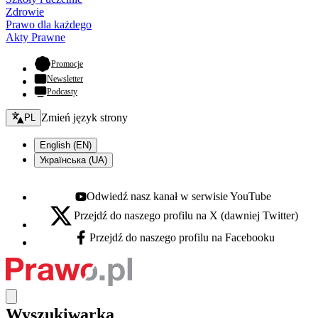
Zdrowie
Prawo dla każdego
Akty Prawne
- otwiera się w nowej karcie
Promocje
Newsletter
Podcasty
Zmień język - bieżący:
Zmień język strony
PL
English (EN)
Українська (UA)
Odwiedź nasz kanał w serwisie YouTube
Youtube - otwiera się w nowej karcie
Przejdź do naszego profilu na X (dawniej Twitter)
X - otwiera się w nowej karcie
Przejdź do naszego profilu na Facebooku
Facebook - otwiera się w nowej karcie
Wyszukiwarka