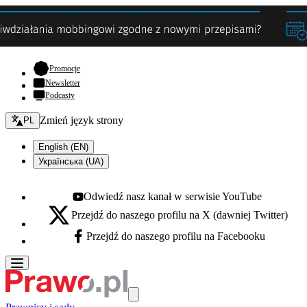
- otwiera się w nowej karcie
Promocje
Newsletter
Podcasty
Zmień język - bieżący:
Zmień język strony
PL
English (EN)
Українська (UA)
Odwiedź nasz kanał w serwisie YouTube
Youtube - otwiera się w nowej karcie
Przejdź do naszego profilu na X (dawniej Twitter)
X - otwiera się w nowej karcie
Przejdź do naszego profilu na Facebooku
Facebook - otwiera się w nowej karcie