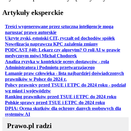
Artykuły eksperckie
Treści wygenerowane przez sztuczną inteligencje mogą
otwiera się w nowej karcie
naruszać prawo autorskie
otwiera 
Ukryte zyski, estoński CIT, ryczałt od dochodów spółek
otwiera się w no
Nowelizacja naprawcza KPC zażalenia zmiany
PODCAST #40: Lekarz czy algorytm? O roli AI w prawie
otwiera się w nowej karcie
medycznym mówi Michał Chodorek
Analiza ryzyka w kontekście oceny dostawców - rola
otwiera się w nowe
Administratora i Podmiotu przetwarzającego
Łamanie praw człowieka - lista najbardziej doświadczonych
otwiera się w nowej karcie
prawników w Polsce do 2024 r.
Polscy prawnicy przed TSUE i ETPC do 2024 roku - podział
otwiera się w nowej karcie
wg miast i województw
otwiera
Ranking prawników przed TSUE i ETPC do 2024 roku
otwiera się w
Polskie sprawy przed TSUE i ETPC do 2024 roku
DPIA: Ocena skutków dla ochrony danych osobowych dla
otwiera się w nowej karcie
systemów AI
Prawo.pl radzi