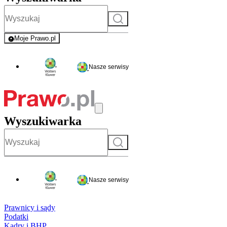
Szukaj
Moje Prawo.pl
- rejestracja i logowanie do serwisu
Nasze serwisy
Wyszukiwarka
Szukaj
Nasze serwisy
Prawnicy i sądy
Podatki
Kadry i BHP