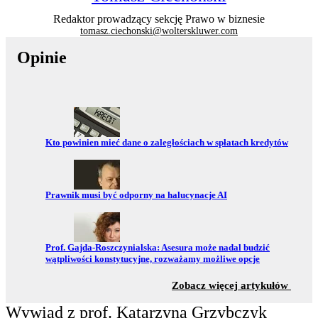
Redaktor prowadzący sekcję Prawo w biznesie
tomasz.ciechonski@wolterskluwer.com
Opinie
Przejdź do:
Kto powinien mieć dane o zaległościach w spłatach kredytów
Przejdź do:
Prawnik musi być odporny na halucynacje AI
Przejdź do:
Prof. Gajda-Roszczynialska: Asesura może nadal budzić
wątpliwości konstytucyjne, rozważamy możliwe opcje
z sekc
Zobacz więcej artykułów
Wywiad z prof. Katarzyną Grzybczyk