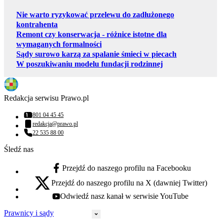
Nie warto ryzykować przelewu do zadłużonego
kontrahenta
Remont czy konserwacja - różnice istotne dla
wymaganych formalności
Sądy surowo karzą za spalanie śmieci w piecach
W poszukiwaniu modelu fundacji rodzinnej
Redakcja serwisu Prawo.pl
801 04 45 45
Numer telefonu:
redakcja@prawo.pl
Adres email:
22 535 88 00
Numer telefonu:
Śledź nas
Przejdź do naszego profilu na Facebooku
facebook - otwiera się w nowej karcie
Przejdź do naszego profilu na X (dawniej Twitter)
x - otwiera się w nowej karcie
Odwiedź nasz kanał w serwisie YouTube
youtube - otwiera się w nowej karcie
Prawnicy i sądy