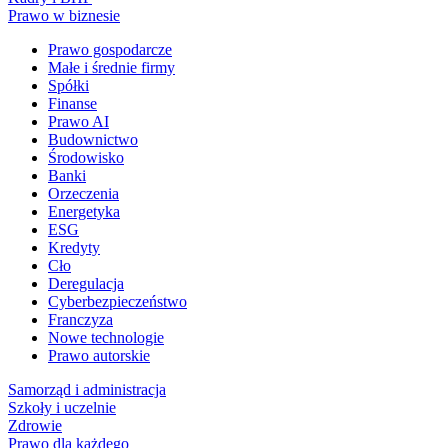
Prawo w biznesie
Prawo gospodarcze
Małe i średnie firmy
Spółki
Finanse
Prawo AI
Budownictwo
Środowisko
Banki
Orzeczenia
Energetyka
ESG
Kredyty
Cło
Deregulacja
Cyberbezpieczeństwo
Franczyza
Nowe technologie
Prawo autorskie
Samorząd i administracja
Szkoły i uczelnie
Zdrowie
Prawo dla każdego