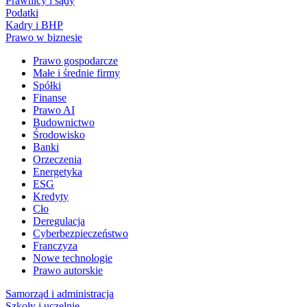
Prawnicy i sądy
Podatki
Kadry i BHP
Prawo w biznesie
Prawo gospodarcze
Małe i średnie firmy
Spółki
Finanse
Prawo AI
Budownictwo
Środowisko
Banki
Orzeczenia
Energetyka
ESG
Kredyty
Cło
Deregulacja
Cyberbezpieczeństwo
Franczyza
Nowe technologie
Prawo autorskie
Samorząd i administracja
Szkoły i uczelnie