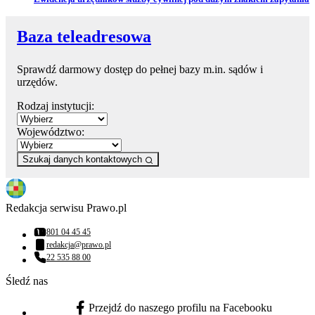
Baza teleadresowa
Sprawdź darmowy dostęp do pełnej bazy m.in. sądów i
urzędów.
Rodzaj instytucji:
Województwo:
Szukaj danych kontaktowych
Redakcja serwisu Prawo.pl
801 04 45 45
Numer telefonu:
redakcja@prawo.pl
Adres email:
22 535 88 00
Numer telefonu:
Śledź nas
Przejdź do naszego profilu na Facebooku
facebook - otwiera się w nowej karcie