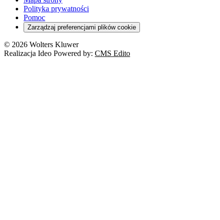
Cło
Orzeczenia
Polityka prywatności
Deregulacja
RODO
Pomoc
Cyberbezpieczeństwo
Zarządzaj preferencjami plików cookie
Franczyza
Nowe technologie
© 2026 Wolters Kluwer
Prawo autorskie
Realizacja Ideo Powered by:
CMS Edito