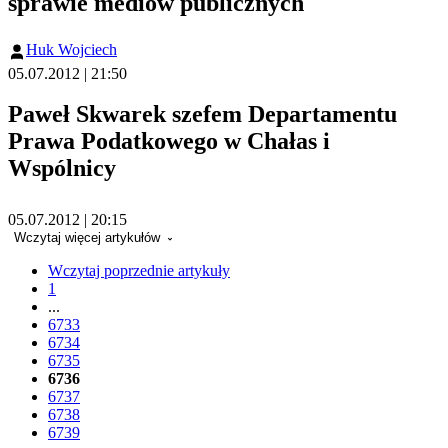
sprawie mediów publicznych
Huk Wojciech
05.07.2012 | 21:50
Paweł Skwarek szefem Departamentu
Prawa Podatkowego w Chałas i
Wspólnicy
05.07.2012 | 20:15
Wczytaj więcej artykułów
Wczytaj poprzednie artykuły
1
...
6733
6734
6735
6736
6737
6738
6739