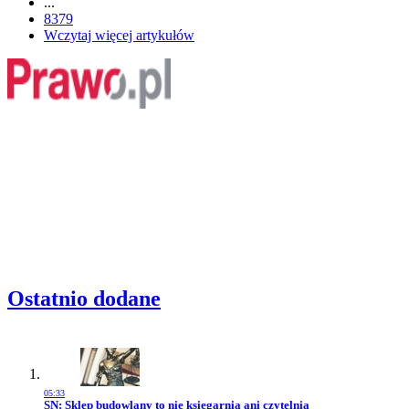
...
8379
Wczytaj więcej artykułów
Ostatnio dodane
05:33
Przejdź do artykułu:
SN: Sklep budowlany to nie księgarnia ani czytelnia