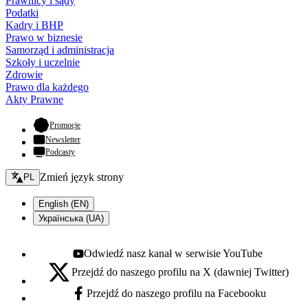
Prawnicy i sądy
Podatki
Kadry i BHP
Prawo w biznesie
Samorząd i administracja
Szkoły i uczelnie
Zdrowie
Prawo dla każdego
Akty Prawne
- otwiera się w nowej karcie
Promocje
Newsletter
Podcasty
Zmień język - bieżący:
Zmień język strony
PL
English (EN)
Українська (UA)
Odwiedź nasz kanał w serwisie YouTube
Youtube - otwiera się w nowej karcie
Przejdź do naszego profilu na X (dawniej Twitter)
X - otwiera się w nowej karcie
Przejdź do naszego profilu na Facebooku
Facebook - otwiera się w nowej karcie