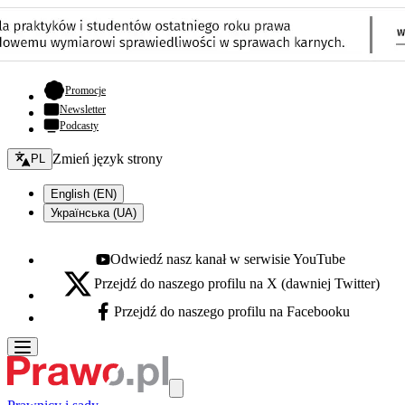
- otwiera się w nowej karcie
Promocje
Newsletter
Podcasty
Zmień język - bieżący:
Zmień język strony
PL
English (EN)
Українська (UA)
Odwiedź nasz kanał w serwisie YouTube
Youtube - otwiera się w nowej karcie
Przejdź do naszego profilu na X (dawniej Twitter)
X - otwiera się w nowej karcie
Przejdź do naszego profilu na Facebooku
Facebook - otwiera się w nowej karcie