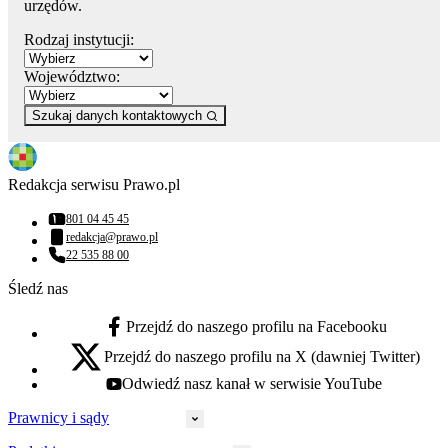
urzędów.
Rodzaj instytucji:
Województwo:
Szukaj danych kontaktowych
Redakcja serwisu Prawo.pl
801 04 45 45
Numer telefonu:
redakcja@prawo.pl
Adres email:
22 535 88 00
Numer telefonu:
Śledź nas
Przejdź do naszego profilu na Facebooku
facebook - otwiera się w nowej karcie
Przejdź do naszego profilu na X (dawniej Twitter)
x - otwiera się w nowej karcie
Odwiedź nasz kanał w serwisie YouTube
youtube - otwiera się w nowej karcie
Prawnicy i sądy