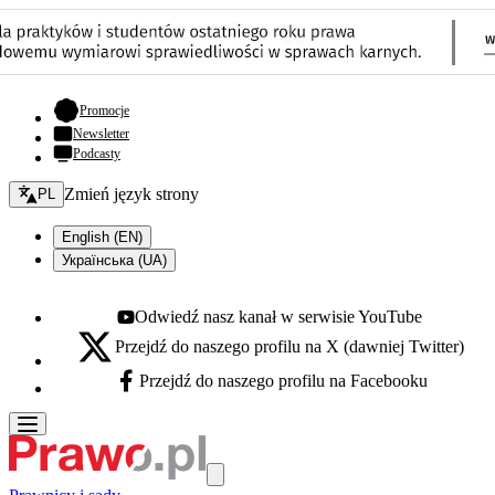
- otwiera się w nowej karcie
Promocje
Newsletter
Podcasty
Zmień język - bieżący:
Zmień język strony
PL
English (EN)
Українська (UA)
Odwiedź nasz kanał w serwisie YouTube
Youtube - otwiera się w nowej karcie
Przejdź do naszego profilu na X (dawniej Twitter)
X - otwiera się w nowej karcie
Przejdź do naszego profilu na Facebooku
Facebook - otwiera się w nowej karcie