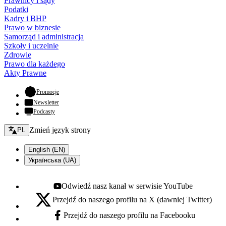
Prawnicy i sądy
Podatki
Kadry i BHP
Prawo w biznesie
Samorząd i administracja
Szkoły i uczelnie
Zdrowie
Prawo dla każdego
Akty Prawne
- otwiera się w nowej karcie
Promocje
Newsletter
Podcasty
Zmień język - bieżący:
Zmień język strony
PL
English (EN)
Українська (UA)
Odwiedź nasz kanał w serwisie YouTube
Youtube - otwiera się w nowej karcie
Przejdź do naszego profilu na X (dawniej Twitter)
X - otwiera się w nowej karcie
Przejdź do naszego profilu na Facebooku
Facebook - otwiera się w nowej karcie