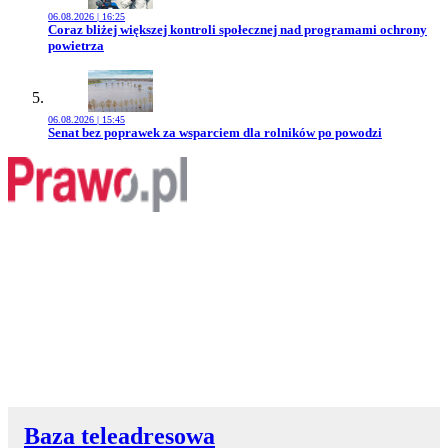
06.08.2026 | 16:25
Przejdź do artykułu:
Coraz bliżej większej kontroli społecznej nad programami ochrony
powietrza
06.08.2026 | 15:45
Przejdź do artykułu:
Senat bez poprawek za wsparciem dla rolników po powodzi
Baza teleadresowa