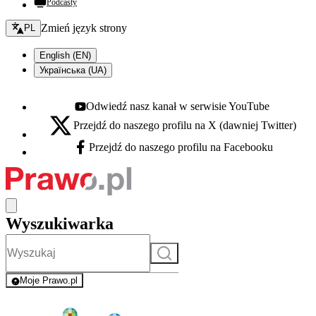
Podcasty
Zmień język - bieżący:
Zmień język strony
PL
English (EN)
Українська (UA)
Odwiedź nasz kanał w serwisie YouTube
Youtube - otwiera się w nowej karcie
Przejdź do naszego profilu na X (dawniej Twitter)
X - otwiera się w nowej karcie
Przejdź do naszego profilu na Facebooku
Facebook - otwiera się w nowej karcie
Wyszukiwarka
Szukaj
Moje Prawo.pl
- rejestracja i logowanie do serwisu