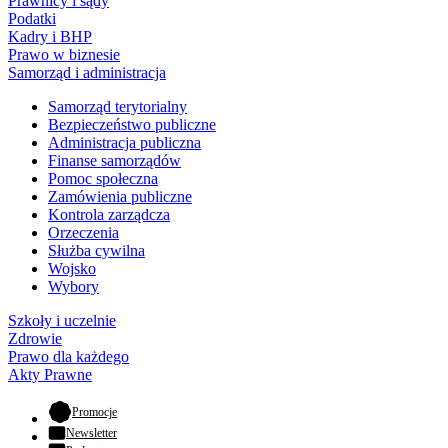
Prawnicy i sądy
Podatki
Kadry i BHP
Prawo w biznesie
Samorząd i administracja
Samorząd terytorialny
Bezpieczeństwo publiczne
Administracja publiczna
Finanse samorządów
Pomoc społeczna
Zamówienia publiczne
Kontrola zarządcza
Orzeczenia
Służba cywilna
Wojsko
Wybory
Szkoły i uczelnie
Zdrowie
Prawo dla każdego
Akty Prawne
- otwiera się w nowej karcie
Promocje
Newsletter