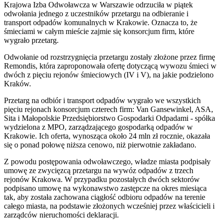
Krajowa Izba Odwoławcza w Warszawie odrzuciła w piątek
odwołania jednego z uczestników przetargu na odbieranie i
transport odpadów komunalnych w Krakowie. Oznacza to, że
śmieciami w całym mieście zajmie się konsorcjum firm, które
wygrało przetarg.
Odwołanie od rozstrzygnięcia przetargu zostały złożone przez firmę
Remondis, która zaproponowała ofertę dotyczącą wywozu śmieci w
dwóch z pięciu rejonów śmieciowych (IV i V), na jakie podzielono
Kraków.
Przetarg na odbiór i transport odpadów wygrało we wszystkich
pięciu rejonach konsorcjum czterech firm: Van Gansewinkel, ASA,
Sita i Małopolskie Przedsiębiorstwo Gospodarki Odpadami - spółka
wydzielona z MPO, zarządzającego gospodarką odpadów w
Krakowie. Ich oferta, wynosząca około 24 mln zł rocznie, okazała
się o ponad połowę niższa cenowo, niż pierwotnie zakładano.
Z powodu postępowania odwoławczego, władze miasta podpisały
umowę ze zwycięzcą przetargu na wywóz odpadów z trzech
rejonów Krakowa. W przypadku pozostałych dwóch sektorów
podpisano umowę na wykonawstwo zastępcze na okres miesiąca
tak, aby została zachowana ciągłość odbioru odpadów na terenie
całego miasta, na podstawie złożonych wcześniej przez właścicieli i
zarządców nieruchomości deklaracji.