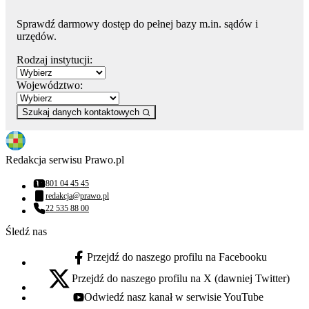
Sprawdź darmowy dostęp do pełnej bazy m.in. sądów i
urzędów.
Rodzaj instytucji:
Województwo:
Szukaj danych kontaktowych
Redakcja serwisu Prawo.pl
801 04 45 45
Numer telefonu:
redakcja@prawo.pl
Adres email:
22 535 88 00
Numer telefonu:
Śledź nas
Przejdź do naszego profilu na Facebooku
facebook - otwiera się w nowej karcie
Przejdź do naszego profilu na X (dawniej Twitter)
x - otwiera się w nowej karcie
Odwiedź nasz kanał w serwisie YouTube
youtube - otwiera się w nowej karcie