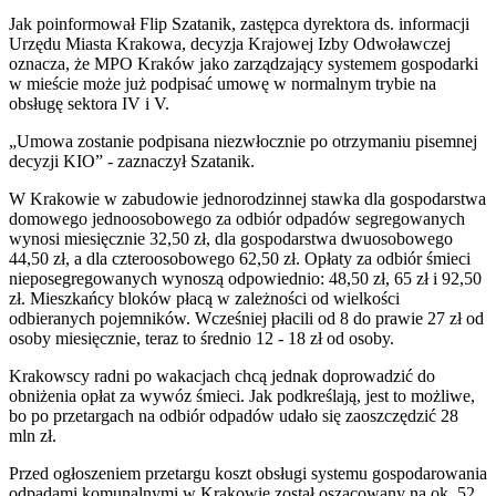
Jak poinformował Flip Szatanik, zastępca dyrektora ds. informacji
Urzędu Miasta Krakowa, decyzja Krajowej Izby Odwoławczej
oznacza, że MPO Kraków jako zarządzający systemem gospodarki
w mieście może już podpisać umowę w normalnym trybie na
obsługę sektora IV i V.
„Umowa zostanie podpisana niezwłocznie po otrzymaniu pisemnej
decyzji KIO” - zaznaczył Szatanik.
W Krakowie w zabudowie jednorodzinnej stawka dla gospodarstwa
domowego jednoosobowego za odbiór odpadów segregowanych
wynosi miesięcznie 32,50 zł, dla gospodarstwa dwuosobowego
44,50 zł, a dla czteroosobowego 62,50 zł. Opłaty za odbiór śmieci
nieposegregowanych wynoszą odpowiednio: 48,50 zł, 65 zł i 92,50
zł. Mieszkańcy bloków płacą w zależności od wielkości
odbieranych pojemników. Wcześniej płacili od 8 do prawie 27 zł od
osoby miesięcznie, teraz to średnio 12 - 18 zł od osoby.
Krakowscy radni po wakacjach chcą jednak doprowadzić do
obniżenia opłat za wywóz śmieci. Jak podkreślają, jest to możliwe,
bo po przetargach na odbiór odpadów udało się zaoszczędzić 28
mln zł.
Przed ogłoszeniem przetargu koszt obsługi systemu gospodarowania
odpadami komunalnymi w Krakowie został oszacowany na ok. 52