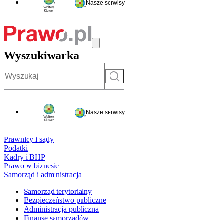
Nasze serwisy
Wyszukiwarka
Szukaj
Nasze serwisy
Prawnicy i sądy
Podatki
Kadry i BHP
Prawo w biznesie
Samorząd i administracja
Samorząd terytorialny
Bezpieczeństwo publiczne
Administracja publiczna
Finanse samorządów