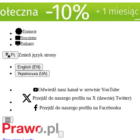
- otwiera się w nowej karcie
Promocje
Newsletter
Podcasty
Zmień język - bieżący:
Zmień język strony
PL
English (EN)
Українська (UA)
Odwiedź nasz kanał w serwisie YouTube
Youtube - otwiera się w nowej karcie
Przejdź do naszego profilu na X (dawniej Twitter)
X - otwiera się w nowej karcie
Przejdź do naszego profilu na Facebooku
Facebook - otwiera się w nowej karcie