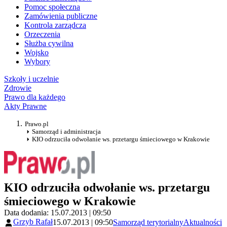
Pomoc społeczna
Zamówienia publiczne
Kontrola zarządcza
Orzeczenia
Służba cywilna
Wojsko
Wybory
Szkoły i uczelnie
Zdrowie
Prawo dla każdego
Akty Prawne
Prawo.pl
Samorząd i administracja
KIO odrzuciła odwołanie ws. przetargu śmieciowego w Krakowie
KIO odrzuciła odwołanie ws. przetargu
śmieciowego w Krakowie
Data dodania: 15.07.2013 | 09:50
Grzyb Rafał
15.07.2013 | 09:50
Samorząd terytorialny
Aktualności