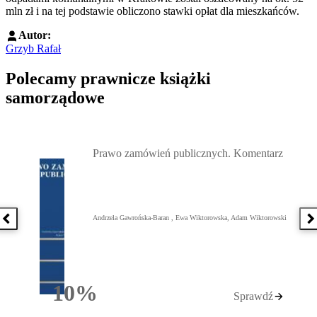
mln zł i na tej podstawie obliczono stawki opłat dla mieszkańców.
Autor:
Grzyb Rafał
Polecamy prawnicze książki
samorządowe
Przejdź do: Prawo zamówień publicznych. Komentarz, Andrzela G
Prawo zamówień publicznych. Komentarz
Andrzela Gawrońska-Baran , Ewa Wiktorowska, Adam Wiktorowski
Poprzednia książka
N
10%
Sprawdź
Rabatu