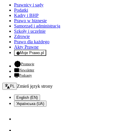
Prawnicy i sądy
Podatki
Kadry i BHP
Prawo w biznesie
Samorząd i administracja
Szkoły i uczelnie
Zdrowie
Prawo dla każdego
Akty Prawne
Moje Prawo.pl
- rejestracja i logowanie do serwisu
- otwiera się w nowej karcie
Promocje
Newsletter
Podcasty
Zmień język - bieżący:
Zmień język strony
PL
English (EN)
Українська (UA)