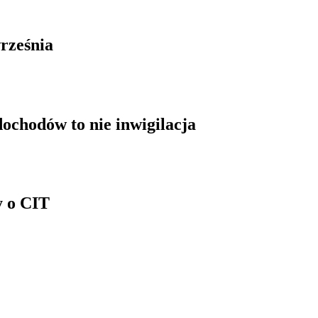
rześnia
ochodów to nie inwigilacja
y o CIT