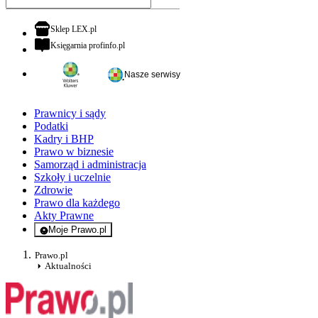
otwiera się w nowej karcie
Sklep LEX.pl
otwiera się w nowej karcie
Księgarnia profinfo.pl
Nasze serwisy
Prawnicy i sądy
Podatki
Kadry i BHP
Prawo w biznesie
Samorząd i administracja
Szkoły i uczelnie
Zdrowie
Prawo dla każdego
Akty Prawne
Moje Prawo.pl
- rejestracja i logowanie do serwisu
Prawo.pl
Aktualności