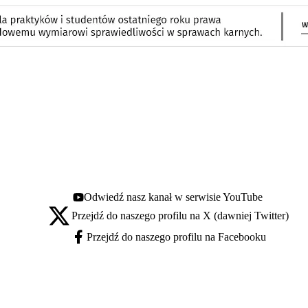
Odwiedź nasz kanał w serwisie YouTube
Youtube - otwiera się w nowej karcie
Przejdź do naszego profilu na X (dawniej Twitter)
X - otwiera się w nowej karcie
Przejdź do naszego profilu na Facebooku
Facebook - otwiera się w nowej karcie