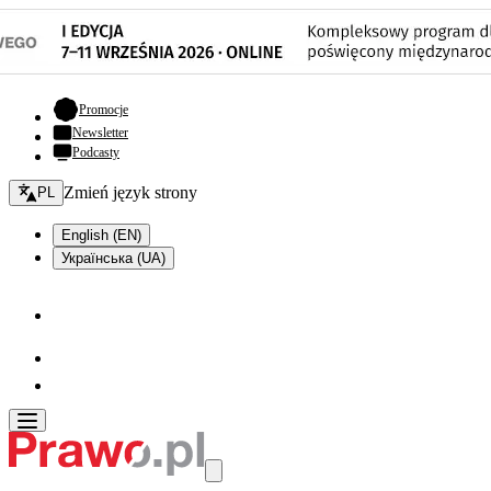
- otwiera się w nowej karcie
Promocje
Newsletter
Podcasty
Zmień język - bieżący:
Zmień język strony
PL
English (EN)
Українська (UA)