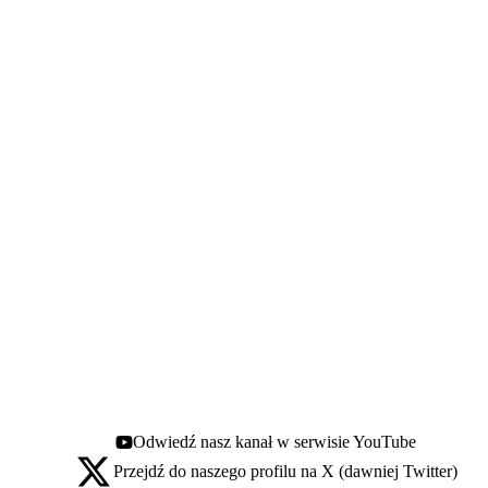
Odwiedź nasz kanał w serwisie YouTube
Youtube - otwiera się w nowej karcie
Przejdź do naszego profilu na X (dawniej Twitter)
X - otwiera się w nowej karcie