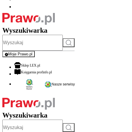
Wyszukiwarka
Szukaj
Moje Prawo.pl
- rejestracja i logowanie do serwisu
otwiera się w nowej karcie
Sklep LEX.pl
otwiera się w nowej karcie
Księgarnia profinfo.pl
Nasze serwisy
Wyszukiwarka
Szukaj