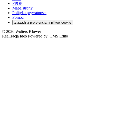
Szkoła i uczeń
FPOP
Kredyty
Turystyka
Mapa strony
Cło
Orzeczenia
Polityka prywatności
Deregulacja
RODO
Pomoc
Cyberbezpieczeństwo
Zarządzaj preferencjami plików cookie
Franczyza
Nowe technologie
© 2026 Wolters Kluwer
Prawo autorskie
Realizacja Ideo Powered by:
CMS Edito