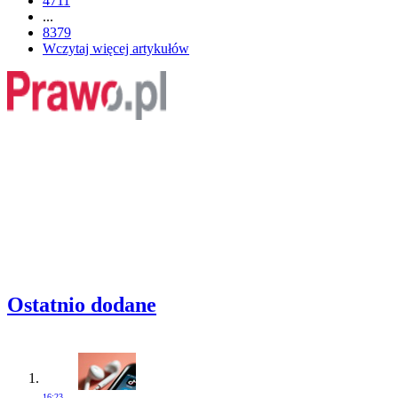
4711
...
8379
Wczytaj więcej artykułów
Ostatnio dodane
16:23