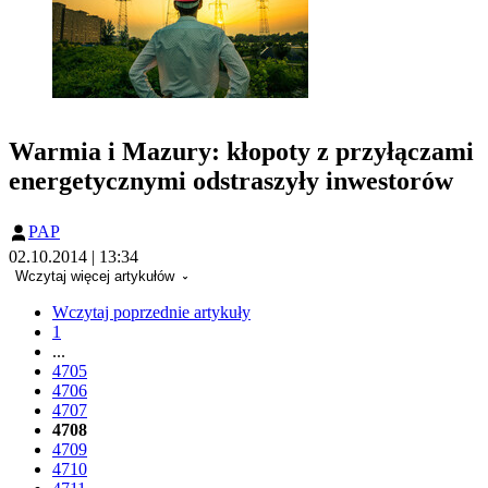
Warmia i Mazury: kłopoty z przyłączami
energetycznymi odstraszyły inwestorów
PAP
02.10.2014 | 13:34
Wczytaj więcej artykułów
Wczytaj poprzednie artykuły
1
...
4705
4706
4707
4708
4709
4710