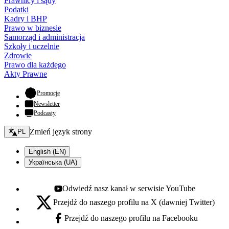
Prawnicy i sądy
Podatki
Kadry i BHP
Prawo w biznesie
Samorząd i administracja
Szkoły i uczelnie
Zdrowie
Prawo dla każdego
Akty Prawne
- otwiera się w nowej karcie
Promocje
Newsletter
Podcasty
Zmień język - bieżący:
Zmień język strony
PL
English (EN)
Українська (UA)
Odwiedź nasz kanał w serwisie YouTube
Youtube - otwiera się w nowej karcie
Przejdź do naszego profilu na X (dawniej Twitter)
X - otwiera się w nowej karcie
Przejdź do naszego profilu na Facebooku
Facebook - otwiera się w nowej karcie