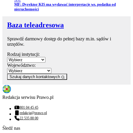
14:47
Przejdź do artykułu:
MF: Dyrektor KIS ma wydawać interpretacje ws. podatku od
nieruchomości
Baza teleadresowa
Sprawdź darmowy dostęp do pełnej bazy m.in. sądów i
urzędów.
Rodzaj instytucji:
Województwo:
Szukaj danych kontaktowych
Redakcja serwisu Prawo.pl
801 04 45 45
Numer telefonu:
redakcja@prawo.pl
Adres email:
22 535 88 00
Numer telefonu:
Śledź nas