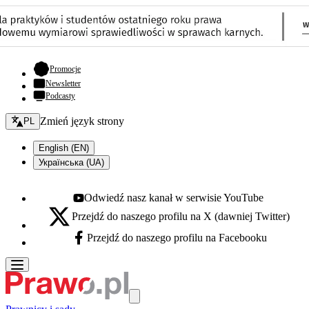
- otwiera się w nowej karcie
Promocje
Newsletter
Podcasty
Zmień język - bieżący:
Zmień język strony
PL
English (EN)
Українська (UA)
Odwiedź nasz kanał w serwisie YouTube
Youtube - otwiera się w nowej karcie
Przejdź do naszego profilu na X (dawniej Twitter)
X - otwiera się w nowej karcie
Przejdź do naszego profilu na Facebooku
Facebook - otwiera się w nowej karcie