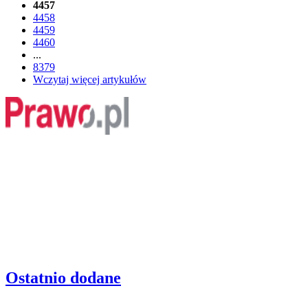
4457
4458
4459
4460
...
8379
Wczytaj więcej artykułów
Ostatnio dodane