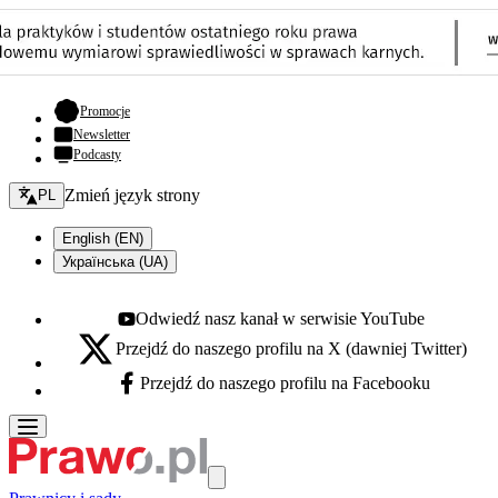
- otwiera się w nowej karcie
Promocje
Newsletter
Podcasty
Zmień język - bieżący:
Zmień język strony
PL
English (EN)
Українська (UA)
Odwiedź nasz kanał w serwisie YouTube
Youtube - otwiera się w nowej karcie
Przejdź do naszego profilu na X (dawniej Twitter)
X - otwiera się w nowej karcie
Przejdź do naszego profilu na Facebooku
Facebook - otwiera się w nowej karcie