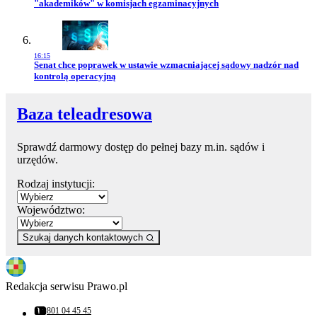
"akademików" w komisjach egzaminacyjnych
16:15
Przejdź do artykułu:
Senat chce poprawek w ustawie wzmacniającej sądowy nadzór nad
kontrolą operacyjną
Baza teleadresowa
Sprawdź darmowy dostęp do pełnej bazy m.in. sądów i
urzędów.
Rodzaj instytucji:
Województwo:
Szukaj danych kontaktowych
Redakcja serwisu Prawo.pl
801 04 45 45
Numer telefonu: