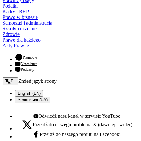
Prawnicy i sądy
Podatki
Kadry i BHP
Prawo w biznesie
Samorząd i administracja
Szkoły i uczelnie
Zdrowie
Prawo dla każdego
Akty Prawne
- otwiera się w nowej karcie
Promocje
Newsletter
Podcasty
Zmień język - bieżący:
Zmień język strony
PL
English (EN)
Українська (UA)
Odwiedź nasz kanał w serwisie YouTube
Youtube - otwiera się w nowej karcie
Przejdź do naszego profilu na X (dawniej Twitter)
X - otwiera się w nowej karcie
Przejdź do naszego profilu na Facebooku
Facebook - otwiera się w nowej karcie