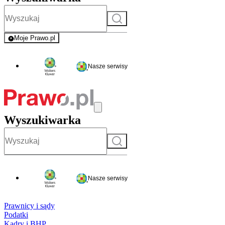
Szukaj
Moje Prawo.pl
- rejestracja i logowanie do serwisu
Nasze serwisy
Wyszukiwarka
Szukaj
Nasze serwisy
Prawnicy i sądy
Podatki
Kadry i BHP