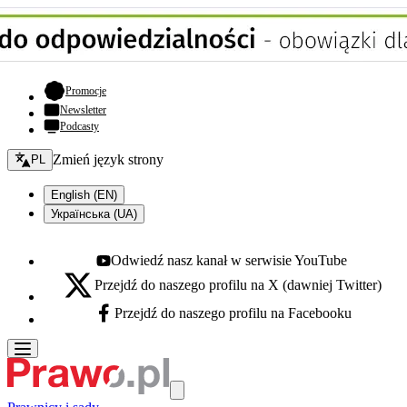
- otwiera się w nowej karcie
Promocje
Newsletter
Podcasty
Zmień język - bieżący:
Zmień język strony
PL
English (EN)
Українська (UA)
Odwiedź nasz kanał w serwisie YouTube
Youtube - otwiera się w nowej karcie
Przejdź do naszego profilu na X (dawniej Twitter)
X - otwiera się w nowej karcie
Przejdź do naszego profilu na Facebooku
Facebook - otwiera się w nowej karcie