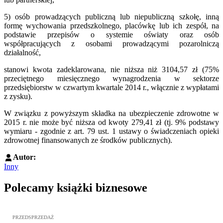
5) osób prowadzących publiczną lub niepubliczną szkołę, inną
formę wychowania przedszkolnego, placówkę lub ich zespół, na
podstawie przepisów o systemie oświaty oraz osób
współpracujących z osobami prowadzącymi pozarolniczą
działalność,
stanowi kwota zadeklarowana, nie niższa niż 3104,57 zł (75%
przeciętnego miesięcznego wynagrodzenia w sektorze
przedsiębiorstw w czwartym kwartale 2014 r., włącznie z wypłatami
z zysku).
W związku z powyższym składka na ubezpieczenie zdrowotne w
2015 r. nie może być niższa od kwoty 279,41 zł (tj. 9% podstawy
wymiaru - zgodnie z art. 79 ust. 1 ustawy o świadczeniach opieki
zdrowotnej finansowanych ze środków publicznych).
Autor:
Inny
Polecamy książki biznesowe
Przejdź do: Dyrektywa NIS2. Komentarz [PRZEDSPRZEDAŻ], Mateu
PRZEDSPRZEDAŻ