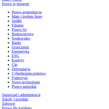
Prawo w biznesie
Prawo gospodarcze
Małe i średnie firmy
Spółki
Finanse
Prawo AI
Budownictwo
Środowisko
Banki
Orzeczenia
Energetyka
ESG
Kredyty
Cło
Deregulacja
Cyberbezpieczeństwo
Franczyza
Nowe technologie
Prawo autorskie
Samorząd i administracja
Szkoły i uczelnie
Zdrowie
Prawo dla każdego