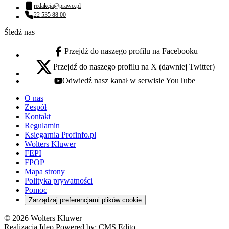
Numer telefonu:
redakcja@prawo.pl
Adres email:
22 535 88 00
Numer telefonu:
Śledź nas
Przejdź do naszego profilu na Facebooku
facebook - otwiera się w nowej karcie
Przejdź do naszego profilu na X (dawniej Twitter)
x - otwiera się w nowej karcie
Odwiedź nasz kanał w serwisie YouTube
youtube - otwiera się w nowej karcie
O nas
Zespół
Kontakt
Regulamin
Księgarnia Profinfo.pl
Wolters Kluwer
FEPI
FPOP
Mapa strony
Polityka prywatności
Pomoc
Zarządzaj preferencjami plików cookie
© 2026 Wolters Kluwer
Realizacja Ideo Powered by:
CMS Edito