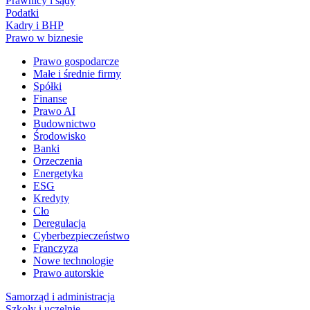
Prawnicy i sądy
Podatki
Kadry i BHP
Prawo w biznesie
Prawo gospodarcze
Małe i średnie firmy
Spółki
Finanse
Prawo AI
Budownictwo
Środowisko
Banki
Orzeczenia
Energetyka
ESG
Kredyty
Cło
Deregulacja
Cyberbezpieczeństwo
Franczyza
Nowe technologie
Prawo autorskie
Samorząd i administracja
Szkoły i uczelnie