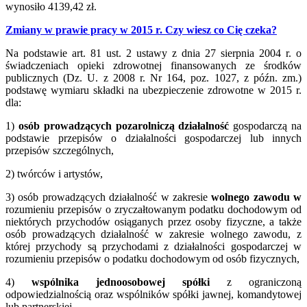
wynosiło 4139,42 zł.
Zmiany w prawie pracy w 2015 r. Czy wiesz co Cię czeka?
Na podstawie art. 81 ust. 2 ustawy z dnia 27 sierpnia 2004 r. o
świadczeniach opieki zdrowotnej finansowanych ze środków
publicznych (Dz. U. z 2008 r. Nr 164, poz. 1027, z późn. zm.)
podstawę wymiaru składki na ubezpieczenie zdrowotne w 2015 r.
dla:
1)
osób prowadzących pozarolniczą działalność
gospodarczą na
podstawie przepisów o działalności gospodarczej lub innych
przepisów szczególnych,
2) twórców i artystów,
3) osób prowadzących działalność w zakresie
wolnego zawodu w
rozumieniu przepisów o zryczałtowanym podatku dochodowym od
niektórych przychodów osiąganych przez osoby fizyczne, a także
osób prowadzących działalność w zakresie wolnego zawodu, z
której przychody są przychodami z działalności gospodarczej w
rozumieniu przepisów o podatku dochodowym od osób fizycznych,
4)
wspólnika jednoosobowej spółki
z ograniczoną
odpowiedzialnością oraz wspólników spółki jawnej, komandytowej
lub partnerskiej,