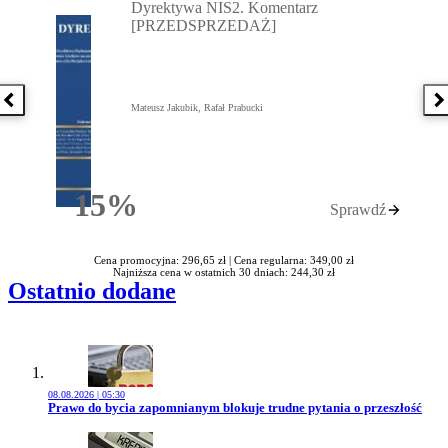
Dyrektywa NIS2. Komentarz
[PRZEDSPRZEDAŻ]
Poprzednia książka
N
Mateusz Jakubik, Rafał Prabucki
15%
Sprawdź
Rabatu
Cena promocyjna: 296,65 zł |
Cena regularna: 349,00 zł
Najniższa cena w ostatnich 30 dniach: 244,30 zł
Ostatnio dodane
08.08.2026 | 05:30
Przejdź do artykułu:
Prawo do bycia zapomnianym blokuje trudne pytania o przeszłość