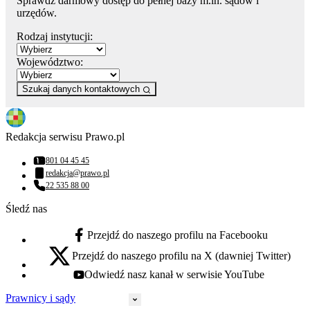
Sprawdź darmowy dostęp do pełnej bazy m.in. sądów i
urzędów.
Rodzaj instytucji:
Województwo:
Szukaj danych kontaktowych
Redakcja serwisu Prawo.pl
801 04 45 45
Numer telefonu:
redakcja@prawo.pl
Adres email:
22 535 88 00
Numer telefonu:
Śledź nas
Przejdź do naszego profilu na Facebooku
facebook - otwiera się w nowej karcie
Przejdź do naszego profilu na X (dawniej Twitter)
x - otwiera się w nowej karcie
Odwiedź nasz kanał w serwisie YouTube
youtube - otwiera się w nowej karcie
Prawnicy i sądy