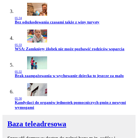
05:34
Przejdź do artykułu:
Bez odszkodowania czasami także z winy turysty
05:33
Przejdź do artykułu:
WSA: Zamknięty żłobek nie może pozbawić rodziców wsparcia
05:32
Przejdź do artykułu:
Brak zaangażowania w wychowanie dziecka to jeszcze za mało
05:30
Przejdź do artykułu:
Kandydaci do organów jednostek pomocniczych gmin z nowymi
wymogami
Baza teleadresowa