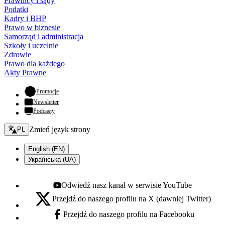
Prawnicy i sądy
Podatki
Kadry i BHP
Prawo w biznesie
Samorząd i administracja
Szkoły i uczelnie
Zdrowie
Prawo dla każdego
Akty Prawne
- otwiera się w nowej karcie
Promocje
Newsletter
Podcasty
Zmień język - bieżący:
Zmień język strony
PL
English (EN)
Українська (UA)
Odwiedź nasz kanał w serwisie YouTube
Youtube - otwiera się w nowej karcie
Przejdź do naszego profilu na X (dawniej Twitter)
X - otwiera się w nowej karcie
Przejdź do naszego profilu na Facebooku
Facebook - otwiera się w nowej karcie