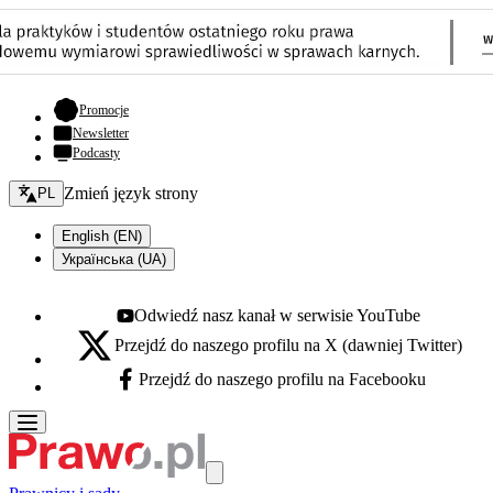
- otwiera się w nowej karcie
Promocje
Newsletter
Podcasty
Zmień język - bieżący:
Zmień język strony
PL
English (EN)
Українська (UA)
Odwiedź nasz kanał w serwisie YouTube
Youtube - otwiera się w nowej karcie
Przejdź do naszego profilu na X (dawniej Twitter)
X - otwiera się w nowej karcie
Przejdź do naszego profilu na Facebooku
Facebook - otwiera się w nowej karcie