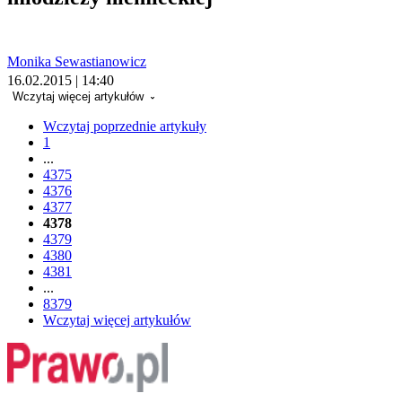
Monika Sewastianowicz
16.02.2015 | 14:40
Wczytaj więcej artykułów
Wczytaj poprzednie artykuły
1
...
4375
4376
4377
4378
4379
4380
4381
...
8379
Wczytaj więcej artykułów