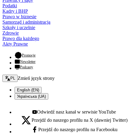
Prawnicy i sądy
Podatki
Kadry i BHP
Prawo w biznesie
Samorząd i administracja
Szkoły i uczelnie
Zdrowie
Prawo dla każdego
Akty Prawne
- otwiera się w nowej karcie
Promocje
Newsletter
Podcasty
Zmień język - bieżący:
Zmień język strony
PL
English (EN)
Українська (UA)
Odwiedź nasz kanał w serwisie YouTube
Youtube - otwiera się w nowej karcie
Przejdź do naszego profilu na X (dawniej Twitter)
X - otwiera się w nowej karcie
Przejdź do naszego profilu na Facebooku
Facebook - otwiera się w nowej karcie