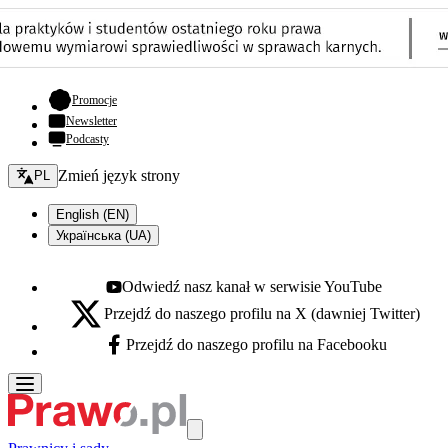
- otwiera się w nowej karcie
Promocje
Newsletter
Podcasty
Zmień język - bieżący:
Zmień język strony
PL
English (EN)
Українська (UA)
Odwiedź nasz kanał w serwisie YouTube
Youtube - otwiera się w nowej karcie
Przejdź do naszego profilu na X (dawniej Twitter)
X - otwiera się w nowej karcie
Przejdź do naszego profilu na Facebooku
Facebook - otwiera się w nowej karcie