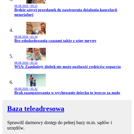
08.08.2026 | 09:23
Przejdź do artykułu:
Będzie więcej przesłanek do zawieszenia działania kancelarii
notarialnej
08.08.2026 | 05:34
Przejdź do artykułu:
Bez odszkodowania czasami także z winy turysty
08.08.2026 | 05:33
Przejdź do artykułu:
WSA: Zamknięty żłobek nie może pozbawić rodziców wsparcia
08.08.2026 | 05:32
Przejdź do artykułu:
Brak zaangażowania w wychowanie dziecka to jeszcze za mało
Baza teleadresowa
Sprawdź darmowy dostęp do pełnej bazy m.in. sądów i
urzędów.