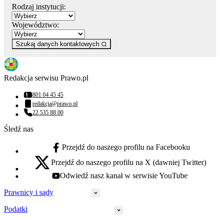
Rodzaj instytucji:
Województwo:
Szukaj danych kontaktowych
Redakcja serwisu Prawo.pl
801 04 45 45
Numer telefonu:
redakcja@prawo.pl
Adres email:
22 535 88 00
Numer telefonu:
Śledź nas
Przejdź do naszego profilu na Facebooku
facebook - otwiera się w nowej karcie
Przejdź do naszego profilu na X (dawniej Twitter)
x - otwiera się w nowej karcie
Odwiedź nasz kanał w serwisie YouTube
youtube - otwiera się w nowej karcie
Prawnicy i sądy
Podatki
Wymiar sprawiedliwości