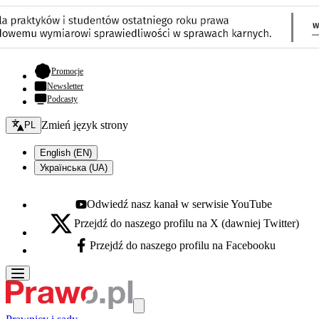
- otwiera się w nowej karcie
Promocje
Newsletter
Podcasty
Zmień język - bieżący:
Zmień język strony
PL
English (EN)
Українська (UA)
Odwiedź nasz kanał w serwisie YouTube
Youtube - otwiera się w nowej karcie
Przejdź do naszego profilu na X (dawniej Twitter)
X - otwiera się w nowej karcie
Przejdź do naszego profilu na Facebooku
Facebook - otwiera się w nowej karcie