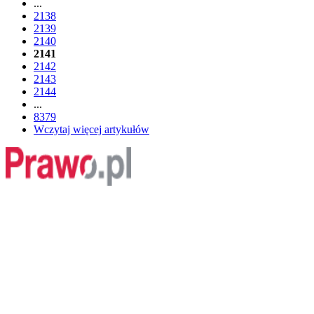
...
2138
2139
2140
2141
2142
2143
2144
...
8379
Wczytaj więcej artykułów