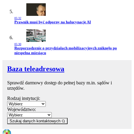
05:32
Przejdź do artykułu:
Prawnik musi być odporny na halucynacje AI
05:30
Przejdź do artykułu:
Rozporządzenie o przydziałach mobilizacyjnych zniknęło po
niespełna miesiącu
Baza teleadresowa
Sprawdź darmowy dostęp do pełnej bazy m.in. sądów i
urzędów.
Rodzaj instytucji:
Województwo:
Szukaj danych kontaktowych