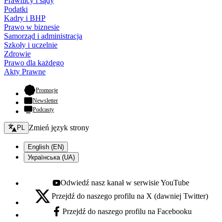
Prawnicy i sądy
Podatki
Kadry i BHP
Prawo w biznesie
Samorząd i administracja
Szkoły i uczelnie
Zdrowie
Prawo dla każdego
Akty Prawne
- otwiera się w nowej karcie
Promocje
Newsletter
Podcasty
Zmień język - bieżący:
Zmień język strony
PL
English (EN)
Українська (UA)
Odwiedź nasz kanał w serwisie YouTube
Youtube - otwiera się w nowej karcie
Przejdź do naszego profilu na X (dawniej Twitter)
X - otwiera się w nowej karcie
Przejdź do naszego profilu na Facebooku
Facebook - otwiera się w nowej karcie