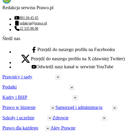
Redakcja serwisu Prawo.pl
801 04 45 45
Numer telefonu:
redakcja@prawo.pl
Adres email:
22 535 88 00
Numer telefonu:
Śledź nas
Przejdź do naszego profilu na Facebooku
facebook - otwiera się w nowej karcie
Przejdź do naszego profilu na X (dawniej Twitter)
x - otwiera się w nowej karcie
Odwiedź nasz kanał w serwisie YouTube
youtube - otwiera się w nowej karcie
Prawnicy i sądy
Podatki
Wymiar sprawiedliwości
Prawnicy
Kadry i BHP
PIT
Prokuratura
CIT
Prawo w biznesie
Samorząd i administracja
Policja
Prawo pracy
VAT
Rynek
HR
Szkoły i uczelnie
Zdrowie
Akcyza
Strefa aplikanta
Prawo gospodarcze
Samorząd terytorialny
BHP
Ordynacja
LegalTech
Małe i średnie firmy
Bezpieczeństwo publiczne
Prawo dla każdego
Akty Prawne
Ubezpieczenia społeczne
Rachunkowość
Sędziowie
Kadry w oświacie
Farmacja